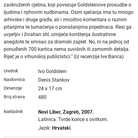
zaokruženih cjelina, koji povezuje Goldsteinove prosudbe o
ljudima i njihovim sudbinama. Osim sjećanja ima tu mnogo
arhivske i druge građe, ali i mnoštvo komentara o raznim
pitanjima te tumačenja o ponašanjima pojedinaca. Resi ga
uvjerljiv i živahan stil, umijeće korištenja ilustrativne
anegdote te smisao za dramski zaplet. No, ni na jednoj od
ponuđenih 700 kartica nema suvišnih ili zamornih detalja.
Riječ je o vrhunskoj publicistici." (iz recenzije Ive Banca)
Urednik
Ivo Goldstein
Naslovnica
Denis Stankov
Dimenzije
24 x 17 cm
Broj strana
480
Nakladnik
Novi Liber
, Zagreb
, 2007.
Latinica.
Tvrde korice s ovitkom.
Jezik:
Hrvatski
.