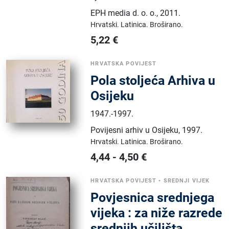
EPH media d. o. o.
,
2011.
Hrvatski.
Latinica.
Broširano.
5,22
€
HRVATSKA POVIJEST
Pola stoljeća Arhiva u
Osijeku
1947.-1997.
Povijesni arhiv u Osijeku
,
1997.
Hrvatski.
Latinica.
Broširano.
4,44
-
4,50
€
HRVATSKA POVIJEST
•
SREDNJI VIJEK
Povjesnica srednjega
vijeka : za niže razrede
srednjih učilišta