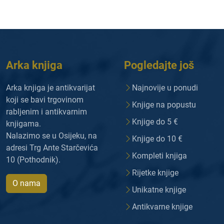
Arka knjiga
Pogledajte još
Arka knjiga je antikvarijat
Najnovije u ponudi
koji se bavi trgovinom
Knjige na popustu
rabljenim i antikvarnim
Knjige do 5 €
knjigama.
Nalazimo se u Osijeku, na
Knjige do 10 €
adresi Trg Ante Starčevića
Kompleti knjiga
10 (Pothodnik).
Rijetke knjige
O nama
Unikatne knjige
Antikvarne knjige