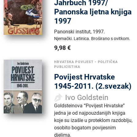
Jahrbuch 1997/
Panonska ljetna knjiga
1997
Panonski institut
,
1997.
Njemački.
Latinica.
Broširano s ovitkom.
9,98
€
HRVATSKA POVIJEST
•
POLITIČKA
PUBLICISTIKA
Povijest Hrvatske
1945-2011. (2.svezak)
Ivo Goldstein
Goldsteinova “Povijest Hrvatske”
jedna je od najpouzdanijih knjiga
koje su izašle u proteklom razdoblju,
osobito bogatom povijesnim
djelima.