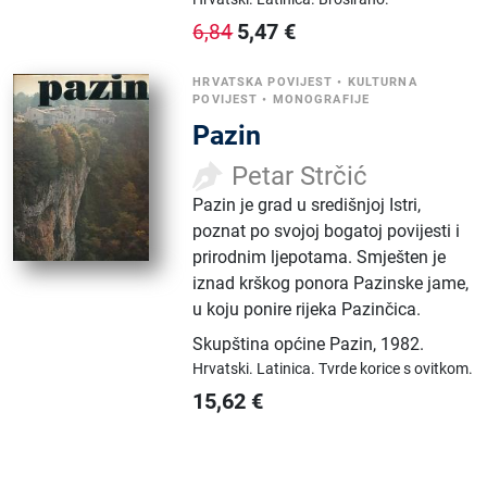
5,47
€
6,84
HRVATSKA POVIJEST
•
KULTURNA
POVIJEST
•
MONOGRAFIJE
Pazin
Petar Strčić
Pazin je grad u središnjoj Istri,
poznat po svojoj bogatoj povijesti i
prirodnim ljepotama. Smješten je
iznad krškog ponora Pazinske jame,
u koju ponire rijeka Pazinčica.
Skupština općine Pazin
,
1982.
Hrvatski.
Latinica.
Tvrde korice s ovitkom.
15,62
€