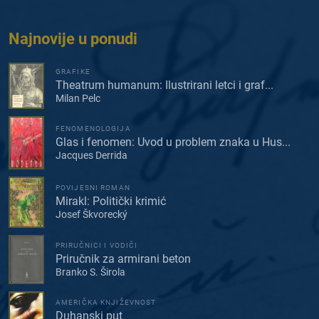
Najnovije u ponudi
GRAFIKE
Theatrum humanum: Ilustrirani letci i graf...
Milan Pelc
FENOMENOLOGIJA
Glas i fenomen: Uvod u problem znaka u Hus...
Jacques Derrida
POVIJESNI ROMAN
Mirakl: Politički krimić
Josef Škvorecký
PRIRUČNICI I VODIČI
Priručnik za armirani beton
Branko S. Širola
AMERIČKA KNJIŽEVNOST
Duhanski put