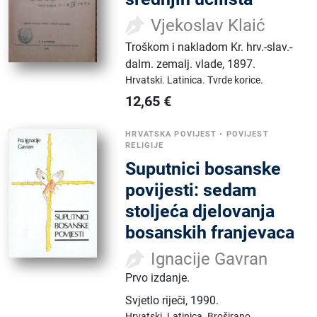
Vjekoslav Klaić
Troškom i nakladom Kr. hrv.-slav.-
dalm. zemalj. vlade
,
1897.
Hrvatski.
Latinica.
Tvrde korice.
12,65
€
HRVATSKA POVIJEST
•
POVIJEST
RELIGIJE
Suputnici bosanske
povijesti: sedam
stoljeća djelovanja
bosanskih franjevaca
Ignacije Gavran
Prvo izdanje.
Svjetlo riječi
,
1990.
Hrvatski.
Latinica.
Broširano.