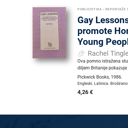
PUBLICISTIKA
•
REPORTAŽE I
Gay Lessons
promote Hom
Young Peop
Rachel Tingl
Ova pomno istražena stu
diljem Britanije pokazuje 
Pickwick Books
,
1986.
Engleski.
Latinica.
Broširano
4,26
€