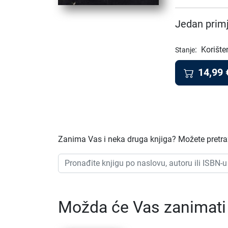
Jedan primj
:
Korište
Stanje
14,99
Zanima Vas i neka druga knjiga? Možete pretraži
Možda će Vas zanimati i