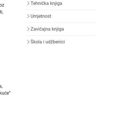
Tehnička knjiga
roz
i,
Umjetnost
Zavičajna knjiga
Škola i udžbenici
a,
 kuće“