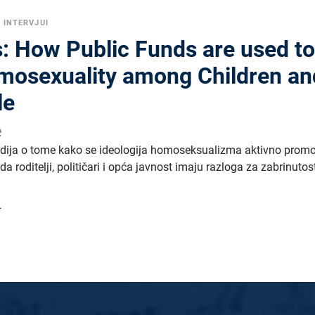
 INTERVJUI
: How Public Funds are used t
osexuality among Children an
le
e
dija o tome kako se ideologija homoseksualizma aktivno promo
da roditelji, političari i opća javnost imaju razloga za zabrinutos
.