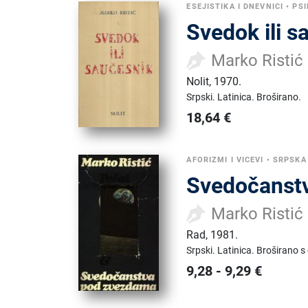
ESEJISTIKA I DNEVNICI
•
PS
Svedok ili s
Marko Ristić
Nolit
,
1970.
Srpski.
Latinica.
Broširano.
18,64
€
AFORIZMI I VICEVI
•
SRPSKA
Svedočanst
Marko Ristić
Rad
,
1981.
Srpski.
Latinica.
Broširano s
9,28
-
9,29
€