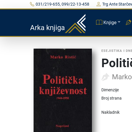
031/219-655, 099/22-13-458
Trg Ante Starčev
Knjige
Arka knjiga
ESEJISTIKA I DN
Polit
Marko 
Dimenzije
Broj strana
Nakladnik