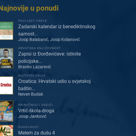
Najnovije u ponudi
POVIJEST CRKVE
Zadarski kalendar iz benediktinskog
samost...
Josip Balabanić, Josip Kolanović
HRVATSKA KNJIŽEVNOST
Zapisi iz Đorđevićeve: istinite
policijske...
Branko Lazarević
KULTUROLOGIJA
Croatica: Hrvatski udio u svjetskoj
baštin...
Neven Budak
PRIRUČNICI I VODIČI
Vrtić-škola-droga
Josip Janković
DUHOVNOST
Melem za dušu 4