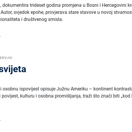
, dokumentira trideset godina promjena u Bosni i Hercegovini k
e. Autor, svjedok epohe, provjerava stare stavove u novoj stvarnost
cionaliteta i društvenog smisla.
.
TERVJUI
svijeta
i osobnu ispovijest opisuje Južnu Ameriku – kontinent kontrast
i povijest, kulturu i osobna promišljanja, traži što znači biti „kod
.