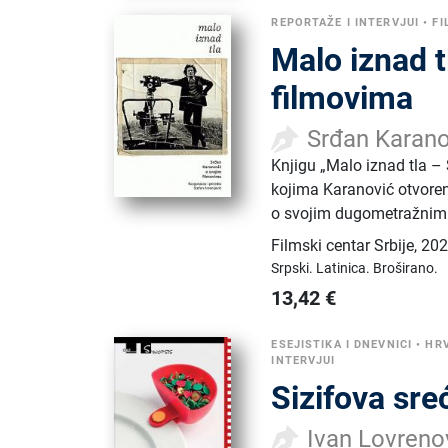
REPORTAŽE I INTERVJUI
•
FI
Malo iznad t
filmovima
Srđan Karano
Knjigu „Malo iznad tla –
kojima Karanović otvore
o svojim dugometražnim i
Filmski centar Srbije
,
202
Srpski.
Latinica.
Broširano.
13,42
€
ESEJISTIKA I DNEVNICI
•
HR
INTERVJUI
Sizifova sre
Ivan Lovreno