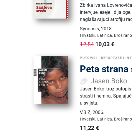
Zbirka Ivana Lovrenovića
intervjue, eseje i dijalog
naglašavajući atrofiju ra
Synopsis
,
2018.
Hrvatski.
Latinica.
Broširano
10,03
€
12,54
PUTOPISI
•
REPORTAŽE I IN
Peta strana 
Jasen Boko
Jasen Boko kroz putopis 
strasti i nemira. Spajajuć
u svijetu.
V.B.Z
,
2006.
Hrvatski.
Latinica.
Broširano
11,22
€