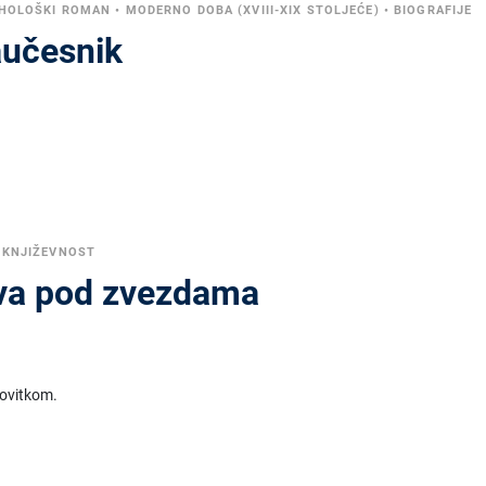
IHOLOŠKI ROMAN
•
MODERNO DOBA (XVIII-XIX STOLJEĆE)
•
BIOGRAFIJE
aučesnik
 KNJIŽEVNOST
va pod zvezdama
 ovitkom.