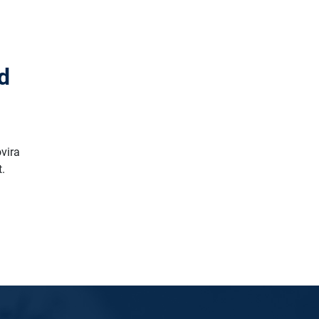
o
d
vira
t.