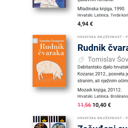
Mladinska knjiga
,
1990.
Hrvatski.
Latinica.
Tvrde kor
4,94
€
HRVATSKA KNJIŽEVNOST
•
Rudnik čvar
Tomislav Šo
Debitantsko djelo hrvat
Kozarac 2012., posveta je
stranim, ali nježnim očim
Mozaik knjiga
,
20112.
Hrvatski.
Latinica.
Broširano
10,40
€
11,56
HRVATSKA KNJIŽEVNOST
•