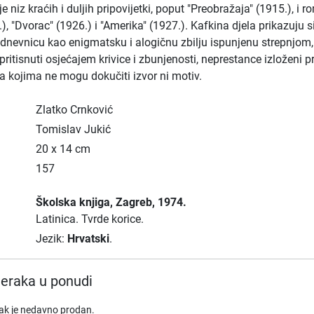
je niz kraćih i duljih pripovijetki, poput "Preobražaja" (1915.), i 
), "Dvorac" (1926.) i "Amerika" (1927.). Kafkina djela prikazuju s
nevnicu kao enigmatsku i alogičnu zbilju ispunjenu strepnjom,
, pritisnuti osjećajem krivice i zbunjenosti, neprestance izloženi pr
la kojima ne mogu dokučiti izvor ni motiv.
Zlatko Crnković
Tomislav Jukić
20 x 14 cm
157
Školska knjiga
, Zagreb
, 1974.
Latinica.
Tvrde korice.
Jezik:
Hrvatski
.
eraka u ponudi
rak je nedavno prodan.