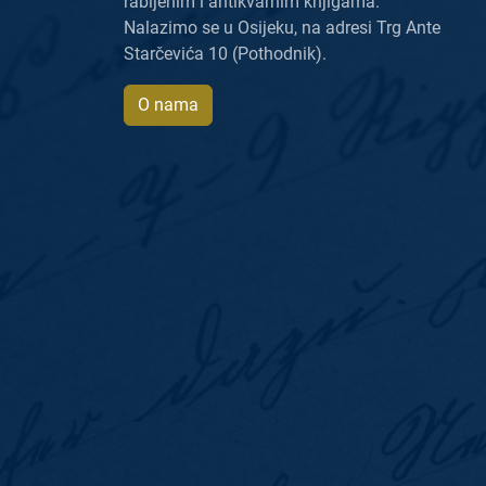
rabljenim i antikvarnim knjigama.
Nalazimo se u Osijeku, na adresi Trg Ante
Starčevića 10 (Pothodnik).
O nama