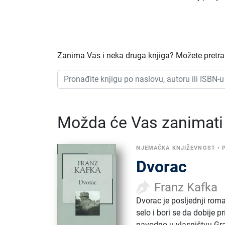
Zanima Vas i neka druga knjiga? Možete pretraži
Možda će Vas zanimati i
NJEMAČKA KNJIŽEVNOST
•
Dvorac
Franz Kafka
Dvorac je posljednji rom
selo i bori se da dobije p
navodno u vlasništvu Gr