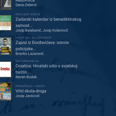
Redovnica
Denis Diderot
POVIJEST CRKVE
Zadarski kalendar iz benediktinskog
samost...
Josip Balabanić, Josip Kolanović
HRVATSKA KNJIŽEVNOST
Zapisi iz Đorđevićeve: istinite
policijske...
Branko Lazarević
KULTUROLOGIJA
Croatica: Hrvatski udio u svjetskoj
baštin...
Neven Budak
PRIRUČNICI I VODIČI
Vrtić-škola-droga
Josip Janković