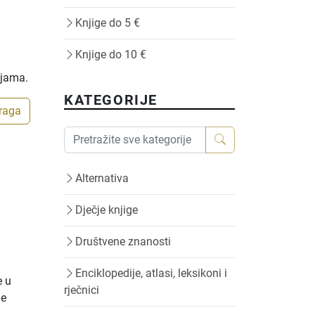
Knjige do 5 €
Knjige do 10 €
ijama.
KATEGORIJE
traga
Alternativa
Dječje knjige
Društvene znanosti
Enciklopedije, atlasi, leksikoni i
e u
rječnici
je