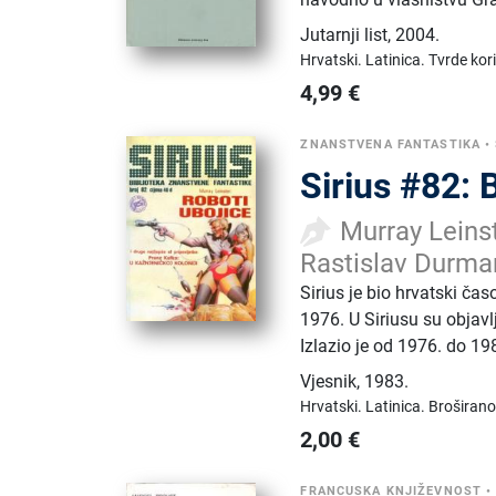
Jutarnji list
,
2004.
Hrvatski.
Latinica.
Tvrde kor
4,99
€
ZNANSTVENA FANTASTIKA
•
Sirius #82: 
Murray Leinst
Rastislav Durman
Sirius je bio hrvatski ča
1976. U Siriusu su objavl
Izlazio je od 1976. do 19
Vjesnik
,
1983.
Hrvatski.
Latinica.
Broširano
2,00
€
FRANCUSKA KNJIŽEVNOST