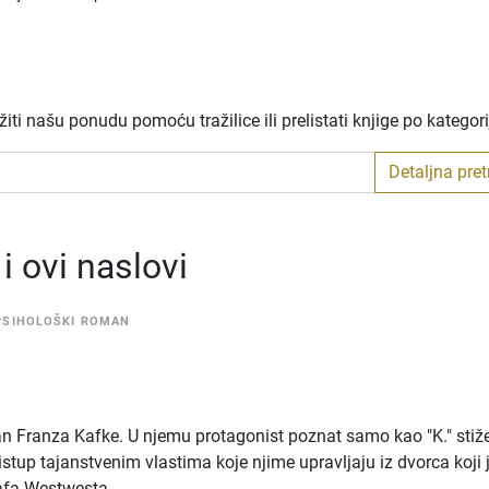
ti našu ponudu pomoću tražilice ili prelistati knjige po kategor
Detaljna pre
 ovi naslovi
PSIHOLOŠKI ROMAN
an Franza Kafke. U njemu protagonist poznat samo kao "K." stiž
ristup tajanstvenim vlastima koje njime upravljaju iz dvorca koji 
afa Westwesta.