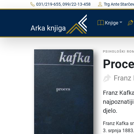
031/219-655, 099/22-13-458
Trg Ante Starčev
Knjige
Arka knjiga
PSIHOLOŠKI RO
Proc
Franz
Franz Kafka 
najpoznatij
djelo.
Franz Kafka sm
3. srpnja 1883