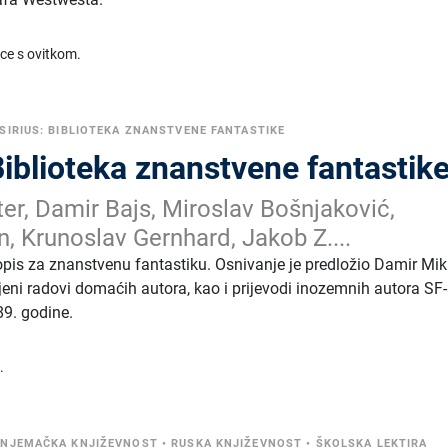
ice s ovitkom.
SIRIUS: BIBLIOTEKA ZNANSTVENE FANTASTIKE
Biblioteka znanstvene fantastik
er, Damir Bajs, Miroslav Bošnjaković,
, Krunoslav Gernhard, Jakob Z....
sopis za znanstvenu fantastiku. Osnivanje je predložio Damir Mik
jeni radovi domaćih autora, kao i prijevodi inozemnih autora SF-
89. godine.
.
•
NJEMAČKA KNJIŽEVNOST
•
RUSKA KNJIŽEVNOST
•
ŠKOLSKA LEKTIRA