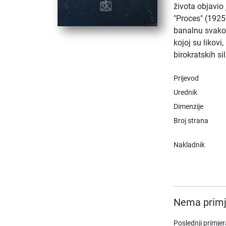
života objavio 
"Proces" (1925.
banalnu svakod
kojoj su likovi
birokratskih si
Prijevod
Urednik
Dimenzije
Broj strana
Nakladnik
Nema primj
Poslednji primje