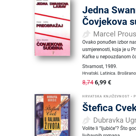
Jedna Swann
Čovjekova s
Marcel Prous
Ovako ponuđen izbor nasl
usmjerenosti, koja je u 
Kafke u nepouzdanom č
Stvarnost
,
1989.
Hrvatski.
Latinica.
Broširano
6,99
€
8,74
HRVATSKA KNJIŽEVNOST
•
Štefica Cvek
Dubravka Ugr
Volite li “ljubiće"? Što g
ljubavnih romana.