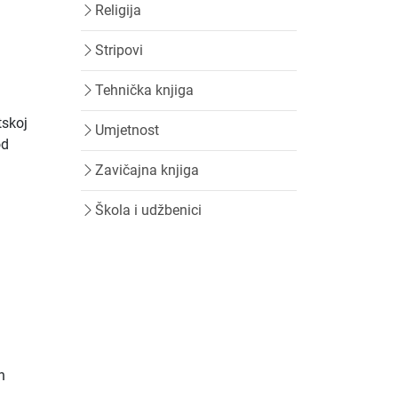
Religija
Stripovi
Tehnička knjiga
tskoj
Umjetnost
od
Zavičajna knjiga
Škola i udžbenici
h