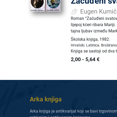
Začuđeni sv
Eugen Kumič
Roman “Začuđeni svatovi
lijepoj kćeri ribara Mari
tajna ljubav između Marka
Školska knjiga
,
1982.
Hrvatski.
Latinica.
Broširano
Knjiga se sastoji od dva
2,00
-
5,64
€
Arka knjiga
Arka knjiga je antikvarijat koji se bavi trgovino