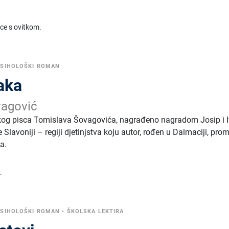
ice s ovitkom.
PSIHOLOŠKI ROMAN
aka
vagović
skog pisca Tomislava Šovagovića, nagrađeno nagradom Josip i 
 Slavoniji – regiji djetinjstva koju autor, rođen u Dalmaciji, pro
a.
.
PSIHOLOŠKI ROMAN
•
ŠKOLSKA LEKTIRA