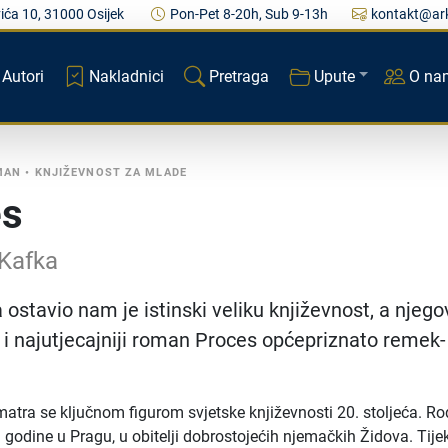
ića 10, 31000 Osijek
Pon-Pet 8-20h, Sub 9-13h
kontakt@ark
Autori
Nakladnici
Pretraga
Upute
O na
MAN
•
KNJIŽEVNOST ZA MLADE
es
 Kafka
ostavio nam je istinski veliku književnost, a njego
i i najutjecajniji roman Proces općepriznato remek-
atra se ključnom figurom svjetske književnosti 20. stoljeća. Ro
. godine u Pragu, u obitelji dobrostojećih njemačkih Židova. Tij