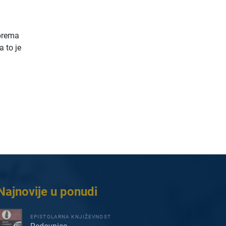
 prema
a to je
Najnovije u ponudi
EPISTOLARNA KNJIŽEVNOST