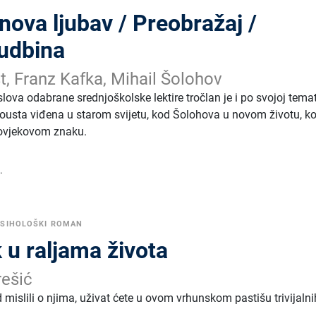
ova ljubav / Preobražaj /
udbina
t, Franz Kafka, Mihail Šolohov
ova odabrane srednjoškolske lektire tročlan je i po svojoj tema
Prousta viđena u starom svijetu, kod Šolohova u novom životu, k
ovjekovom znaku.
.
PSIHOLOŠKI ROMAN
 u raljama života
ešić
od mislili o njima, uživat ćete u ovom vrhunskom pastišu trivijalni