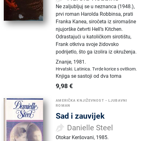
Ne zaljubljuj se u neznanca (1948.),
prvi roman Harolda Robbinsa, prati
Franka Kanea, siročeta iz siromašne
njujorške četvrti Hell’s Kitchen.
Odrastajući u katoličkom sirotištu,
Frank otkriva svoje židovsko
podrijetlo, što ga izolira iz okruženja.
Znanje
,
1981.
Hrvatski.
Latinica.
Tvrde korice s ovitkom.
Knjiga se sastoji od dva toma
9,98
€
AMERIČKA KNJIŽEVNOST
•
LJUBAVNI
ROMAN
Sad i zauvijek
Danielle Steel
Otokar Keršovani
,
1985.