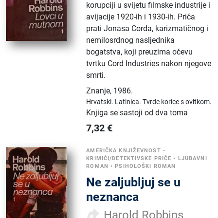
korupciji u svijetu filmske industrije i
avijacije 1920-ih i 1930-ih. Priča
prati Jonasa Corda, karizmatičnog i
nemilosrdnog nasljednika
bogatstva, koji preuzima očevu
tvrtku Cord Industries nakon njegove
smrti.
Znanje
,
1986.
Hrvatski.
Latinica.
Tvrde korice s ovitkom.
Knjiga se sastoji od dva toma
7,32
€
AMERIČKA KNJIŽEVNOST
•
KRIMIĆI/DETEKTIVSKE PRIČE
•
LJUBAVNI
ROMAN
•
PSIHOLOŠKI ROMAN
Ne zaljubljuj se u
neznanca
Harold Robbins