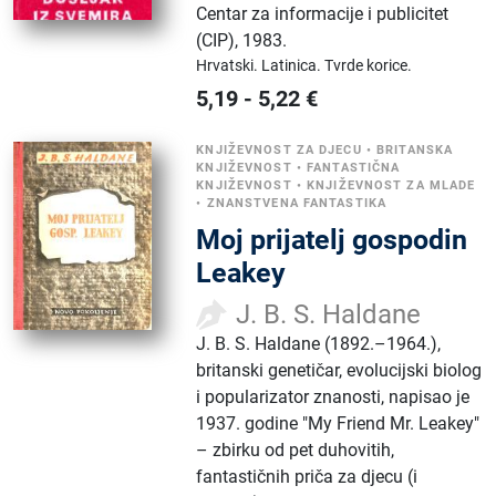
Centar za informacije i publicitet
(CIP)
,
1983.
Hrvatski.
Latinica.
Tvrde korice.
5,19
-
5,22
€
KNJIŽEVNOST ZA DJECU
•
BRITANSKA
KNJIŽEVNOST
•
FANTASTIČNA
KNJIŽEVNOST
•
KNJIŽEVNOST ZA MLADE
•
ZNANSTVENA FANTASTIKA
Moj prijatelj gospodin
Leakey
J. B. S. Haldane
J. B. S. Haldane (1892.–1964.),
britanski genetičar, evolucijski biolog
i popularizator znanosti, napisao je
1937. godine "My Friend Mr. Leakey"
– zbirku od pet duhovitih,
fantastičnih priča za djecu (i