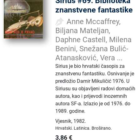
Sirius #69: Biblioteka
znanstvene fantastike
Anne Mccaffrey,
Biljana Mateljan,
Daphne Castell, Milena
Benini, Snežana Bulić-
Atanasković, Vera ...
Sirius je bio hrvatski časopis za
znanstvenu fantastiku. Osnivanje je
predložio Damir Mikuličić 1976. U
Siriusu su objavljeni radovi domaćih
autora, kao i prijevodi inozemnih
autora SF-a. Izlazio je od 1976. do
1989. godine.
Vjesnik
,
1982.
Hrvatski.
Latinica.
Broširano.
3,86
€