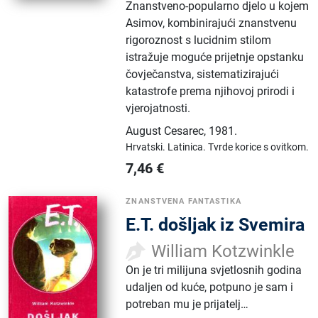
Znanstveno-popularno djelo u kojem
Asimov, kombinirajući znanstvenu
rigoroznost s lucidnim stilom
istražuje moguće prijetnje opstanku
čovječanstva, sistematizirajući
katastrofe prema njihovoj prirodi i
vjerojatnosti.
August Cesarec
,
1981.
Hrvatski.
Latinica.
Tvrde korice s ovitkom.
7,46
€
ZNANSTVENA FANTASTIKA
E.T. došljak iz Svemira
William Kotzwinkle
On je tri milijuna svjetlosnih godina
udaljen od kuće, potpuno je sam i
potreban mu je prijatelj…