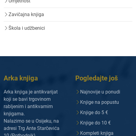
Umjetnost
Zavičajna knjiga
Škola i udžbenici
Arka knjiga
Pogledajte još
Arka knjiga je antikvarijat
Najnovije u ponudi
koji se bavi trgovinom
Knjige na popustu
rabljenim i antikvarnim
Knjige do 5 €
knjigama.
Nalazimo se u Osijeku, na
Knjige do 10 €
adresi Trg Ante Starčevića
Kompleti knjiga
10 (Pothodnik).