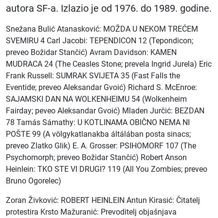
autora SF-a. Izlazio je od 1976. do 1989. godine.
Snežana Bulić Atanasković: MOŽDA U NEKOM TREĆEM
SVEMIRU 4 Carl Jacobi: TEPENDICON 12 (Tepondicon;
preveo Božidar Stančić) Avram Davidson: KAMEN
MUDRACA 24 (The Ceasles Stone; prevela Ingrid Jurela) Eric
Frank Russell: SUMRAK SVIJETA 35 (Fast Falls the
Eventide; preveo Aleksandar Gvoić) Richard S. McEnroe:
SAJAMSKI DAN NA WOLKENHEIMU 54 (Wolkenheim
Fairday; peveo Aleksandar Gvoić) Mladen Jurčić: BEZDAN
78 Tamás Sámathy: U KOTLINAMA OBIČNO NEMA NI
POŠTE 99 (A völgykatlanakba áltálában posta sinacs;
preveo Zlatko Glik) E. A. Grosser: PSIHOMORF 107 (The
Psychomorph; preveo Božidar Stančić) Robert Anson
Heinlein: TKO STE VI DRUGI? 119 (All You Zombies; preveo
Bruno Ogorelec)
Zoran Živković: ROBERT HEINLEIN Antun Kirasić: Čitatelj
protestira Krsto Mažuranić: Prevoditelj objašnjava