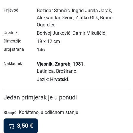
Prijevod
Božidar Stančić, Ingrid Jurela-Jarak,
Aleksandar Gvoić, Zlatko Glik, Bruno
Ogorelec
Urednik
Borivoj Jurković, Damir Mikuličić
Dimenzije
19 x 12 cm
Broj strana
146
Nakladnik
Vjesnik
, Zagreb
, 1981.
Latinica.
Broširano.
Jezik:
Hrvatski
.
Jedan primjerak je u ponudi
:
Korišteno, u odličnom stanju
Stanje
3,50
€