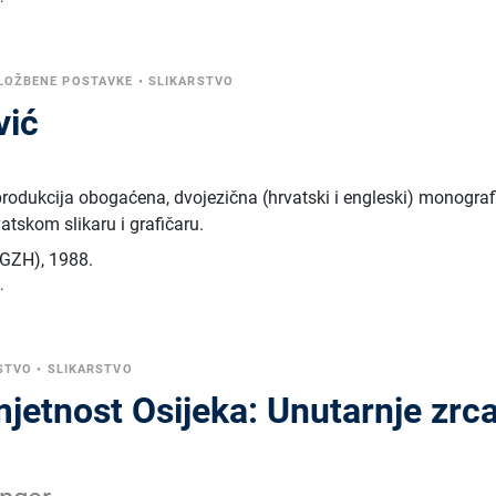
ZLOŽBENE POSTAVKE
•
SLIKARSTVO
vić
rodukcija obogaćena, dvojezična (hrvatski i engleski) monograf
tskom slikaru i grafičaru.
 (GZH)
,
1988.
.
STVO
•
SLIKARSTVO
etnost Osijeka: Unutarnje zrca