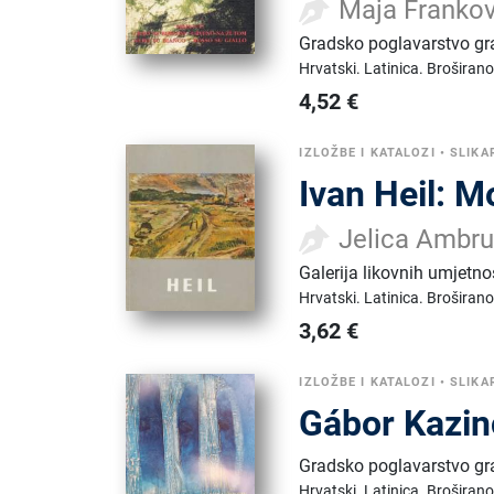
Maja Frankov
Gradsko poglavarstvo gr
Hrvatski.
Latinica.
Broširano
4,52
€
IZLOŽBE I KATALOZI
•
SLIKA
Ivan Heil: M
Jelica Ambr
Galerija likovnih umjetno
Hrvatski.
Latinica.
Broširano
3,62
€
IZLOŽBE I KATALOZI
•
SLIKA
Gábor Kazin
Gradsko poglavarstvo gr
Hrvatski.
Latinica.
Broširano