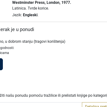
Westminster Press
, London
, 1977.
Latinica.
Tvrde korice.
Jezik:
Engleski
.
erak je u ponudi
no, u dobrom stanju (tragovi korištenja)
ogodnosti:
ricama
ti našu ponudu pomoću tražilice ili prelistati knjige po kategor
Detaljna pre