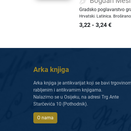
Bogdan Mesi
Gradsko poglavarstvo gr
Hrvatski.
Latinica.
Broširano
3,22
-
3,24
€
Arka knjiga
Arka knjiga je antikvarijat koji se bavi trgovino
rabljenim i antikvarnim knjigama.
Nalazimo se u Osijeku, na adresi Trg Ante
Starčevića 10 (Pothodnik).
O nama