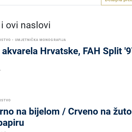
 ovi naslovi
RSTVO
•
UMJETNIČKA MONOGRAFIJA
l akvarela Hrvatske, FAH Split '
.
RSTVO
Crno na bijelom / Crveno na žut
papiru