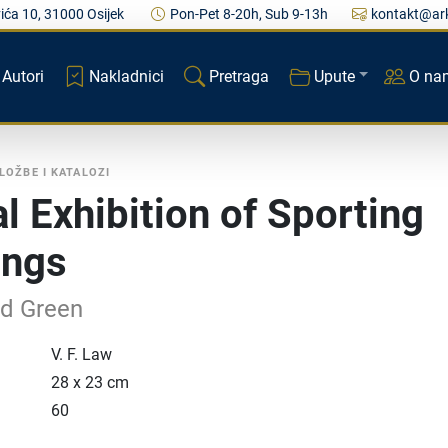
ića 10, 31000 Osijek
Pon-Pet 8-20h, Sub 9-13h
kontakt@ark
Autori
Nakladnici
Pretraga
Upute
O na
ZLOŽBE I KATALOZI
l Exhibition of Sporting
ings
rd Green
V. F. Law
28 x 23 cm
60