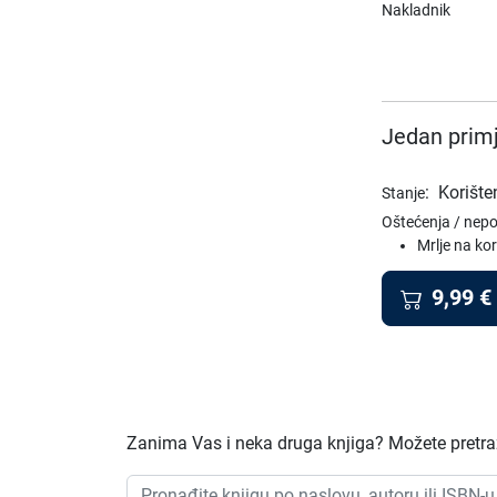
Nakladnik
Jedan primj
:
Korište
Stanje
Oštećenja / nep
Mrlje na ko
9,99
€
Zanima Vas i neka druga knjiga? Možete pretraži