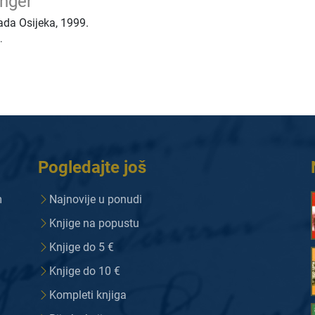
nger
ada Osijeka
,
1999.
.
Pogledajte još
m
Najnovije u ponudi
Knjige na popustu
Knjige do 5 €
Knjige do 10 €
Kompleti knjiga