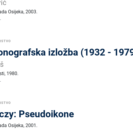
ić
ada Osijeka
,
2003.
.
RSTVO
onografska izložba (1932 - 197
uš
sti
,
1980.
.
RSTVO
czy: Pseudoikone
ada Osijeka
,
2001.
.