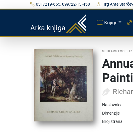
031/219-655, 099/22-13-458
Trg Ante Starčev
Knjige
Arka knjiga
SLIKARSTVO
•
I
Annua
Paint
Richa
Naslovnica
Dimenzije
Broj strana