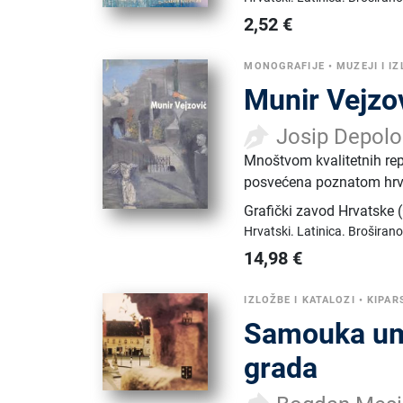
2,52
€
MONOGRAFIJE
•
MUZEJI I I
Munir Vejzo
Josip Depolo
Mnoštvom kvalitetnih rep
posvećena poznatom hrva
Grafički zavod Hrvatske
Hrvatski.
Latinica.
Broširano
14,98
€
IZLOŽBE I KATALOZI
•
KIPAR
Samouka umj
grada