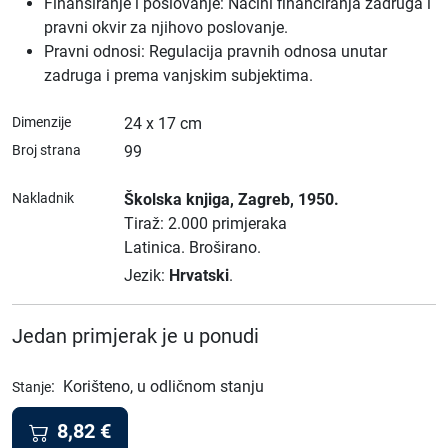
Finansiranje i poslovanje: Načini financiranja zadruga i
pravni okvir za njihovo poslovanje.
Pravni odnosi: Regulacija pravnih odnosa unutar
zadruga i prema vanjskim subjektima.
Dimenzije
24 x 17 cm
Broj strana
99
Nakladnik
Školska knjiga
, Zagreb
, 1950.
Tiraž: 2.000 primjeraka
Latinica.
Broširano.
Jezik:
Hrvatski
.
Jedan primjerak je u ponudi
:
Korišteno, u odličnom stanju
Stanje
8,82
€