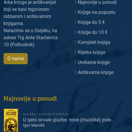
Arka knjiga je antikvarijat
Najnovije u ponudi
koji se bavi trgovinom
Knjige na popustu
rabljenim i antikvarnim
Knjige do 5 €
knjigama.
Nalazimo se u Osijeku, na
Knjige do 10 €
adresi Trg Ante Starčevića
Kompleti knjiga
10 (Pothodnik).
Rijetke knjige
O nama
Unikatne knjige
Antikvarne knjige
Najnovije u ponudi
GLAZBA - KNJIGE/ČASOPISI
U sjeni ocvale glazbe: nove (muzičke) pole...
Igor Mandić