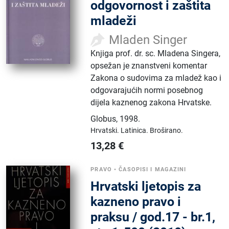
odgovornost i zaštita
mladeži
Mladen Singer
Knjiga prof. dr. sc. Mladena Singera,
opsežan je znanstveni komentar
Zakona o sudovima za mladež kao i
odgovarajućih normi posebnog
dijela kaznenog zakona Hrvatske.
Globus
,
1998.
Hrvatski.
Latinica.
Broširano.
13,28
€
PRAVO
•
ČASOPISI I MAGAZINI
Hrvatski ljetopis za
kazneno pravo i
praksu / god.17 - br.1,