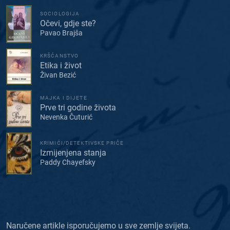
SOCIOLOGIJA
Očevi, gdje ste?
Pavao Brajša
KRŠĆANSTVO
Etika i život
Živan Bezić
MAJKA I DIJETE
Prve tri godine života
Nevenka Čuturić
KRIMIĆI/DETEKTIVSKE PRIČE
Izmijenjena stanja
Paddy Chayefsky
Naručene artikle isporučujemo u sve zemlje svijeta.