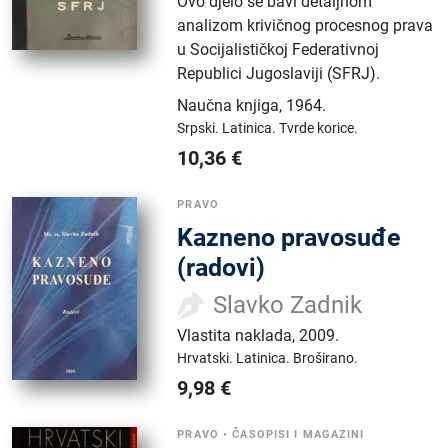
Ovo djelo se bavi detaljnom
analizom krivičnog procesnog prava
u Socijalističkoj Federativnoj
Republici Jugoslaviji (SFRJ).
Naučna knjiga
,
1964.
Srpski.
Latinica.
Tvrde korice.
10,36
€
PRAVO
Kazneno pravosuđe
(radovi)
Slavko Zadnik
Vlastita naklada
,
2009.
Hrvatski.
Latinica.
Broširano.
9,98
€
PRAVO
•
ČASOPISI I MAGAZINI