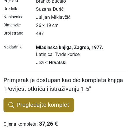
Prijevod
Branko Bucalo
Urednik
Suzana Đurić
Naslovnica
Julijan Miklavčić
Dimenzije
26 x 19 cm
Broj strana
487
Nakladnik
Mladinska knjiga
, Zagreb
, 1977.
Latinica.
Tvrde korice.
Jezik:
Hrvatski
.
Primjerak je dostupan kao dio kompleta knjiga
"Povijest otkrića i istraživanja 1-5"
Pregledajte komplet
37,26
€
Cijena kompleta
: