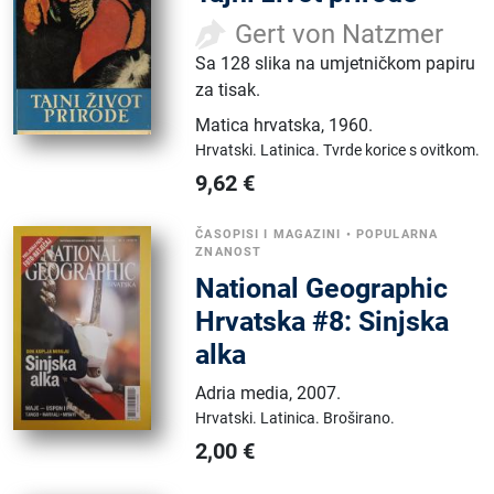
Gert von Natzmer
Sa 128 slika na umjetničkom papiru
za tisak.
Matica hrvatska
,
1960.
Hrvatski.
Latinica.
Tvrde korice s ovitkom.
9,62
€
ČASOPISI I MAGAZINI
•
POPULARNA
ZNANOST
National Geographic
Hrvatska #8: Sinjska
alka
Adria media
,
2007.
Hrvatski.
Latinica.
Broširano.
2,00
€