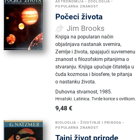
ASTRONOMIJA
•
ZOOLOGIJA
•
POPULARNA ZNANOST
Počeci života
Jim Brooks
Knjiga na popularan način
objašnjava nastanak svemira,
Zemlje i života, spajajući suvremenu
znanost s filozofskim pitanjima o
stvaranju. Knjiga upućuje čitatelja u
čuda kozmosa i biosfere, te pitanja
o nastanku života.
Duhovna stvarnost
,
1985.
Hrvatski.
Latinica.
Tvrde korice s ovitkom.
9,48
€
BIOLOGIJA
•
ŽIVOTINJE I PRIRODA
•
POPULARNA ZNANOST
Tajni život prirode