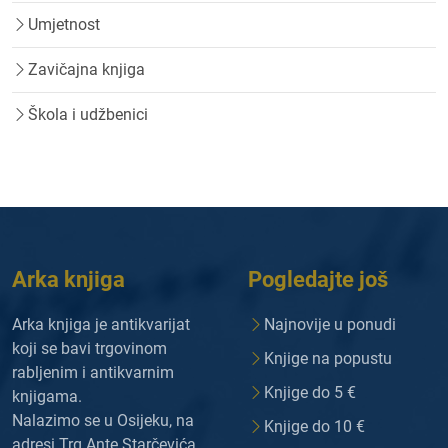
Umjetnost
Zavičajna knjiga
Škola i udžbenici
Arka knjiga
Pogledajte još
Arka knjiga je antikvarijat
Najnovije u ponudi
koji se bavi trgovinom
Knjige na popustu
rabljenim i antikvarnim
Knjige do 5 €
knjigama.
Nalazimo se u Osijeku, na
Knjige do 10 €
adresi Trg Ante Starčevića