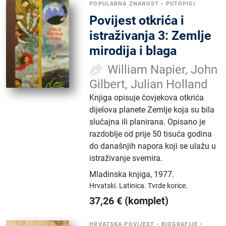
POPULARNA ZNANOST
•
PUTOPISI
Povijest otkrića i
istraživanja 3: Zemlje
mirodija i blaga
William Napier, John
Gilbert, Julian Holland
Knjiga opisuje čovjekova otkrića
dijelova planete Zemlje koja su bila
slučajna ili planirana. Opisano je
razdoblje od prije 50 tisuća godina
do današnjih napora koji se ulažu u
istraživanje svemira.
Mladinska knjiga
,
1977.
Hrvatski.
Latinica.
Tvrde korice.
37,26
€
(komplet)
HRVATSKA POVIJEST
•
BIOGRAFIJE
•