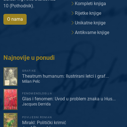
Kompleti knjiga
10 (Pothodnik).
Rijetke knjige
O nama
Unikatne knjige
Antikvarne knjige
Najnovije u ponudi
GRAFIKE
Theatrum humanum: Ilustrirani letci i graf...
Milan Pelc
FENOMENOLOGIJA
Glas i fenomen: Uvod u problem znaka u Hus...
Jacques Derrida
POVIJESNI ROMAN
Mirakl: Politički krimić