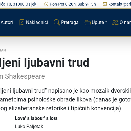
ića 10, 31000 Osijek
Pon-Pet 8-20h, Sub 9-13h
kontakt@ark
Autori
Nakladnici
Pretraga
Upute
O na
MAN
jeni ljubavni trud
am Shakespeare
bljeni ljubavni trud” napisano je kao mozaik dvorski
zametcima psihološke obrade likova (danas je got
bog elizabetanske retorike i tipičnih konvencija).
Love' s labour' s lost
Luko Paljetak