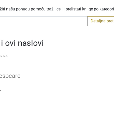
ti našu ponudu pomoću tražilice ili prelistati knjige po kategor
Detaljna pre
 ovi naslovi
DIJA
espeare
.