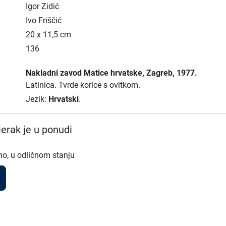
Igor Zidić
Ivo Friščić
20 x 11,5 cm
136
Nakladni zavod Matice hrvatske
, Zagreb
, 1977.
Latinica.
Tvrde korice s ovitkom.
Jezik:
Hrvatski
.
erak je u ponudi
no, u odličnom stanju