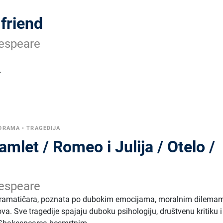
friend
espeare
.
DRAMA
•
TRAGEDIJA
amlet / Romeo i Julija / Otelo /
espeare
dramatičara, poznata po dubokim emocijama, moralnim dilemam
a. Sve tragedije spajaju duboku psihologiju, društvenu kritiku i