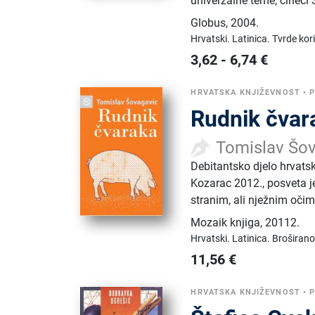
univerzalne teme, čineć
Globus
,
2004.
Hrvatski.
Latinica.
Tvrde kor
3,62
-
6,74
€
HRVATSKA KNJIŽEVNOST
•
Rudnik čvar
Tomislav Šo
Debitantsko djelo hrvat
Kozarac 2012., posveta je
stranim, ali nježnim očim
Mozaik knjiga
,
20112.
Hrvatski.
Latinica.
Broširano
11,56
€
HRVATSKA KNJIŽEVNOST
•