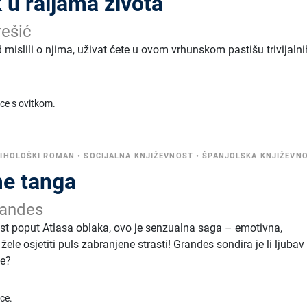
 u raljama života
ešić
od mislili o njima, uživat ćete u ovom vrhunskom pastišu trivijalni
ice s ovitkom.
IHOLOŠKI ROMAN
•
SOCIJALNA KNJIŽEVNOST
•
ŠPANJOLSKA KNJIŽEVN
me tanga
andes
nost poput Atlasa oblaka, ovo je senzualna saga – emotivna,
žele osjetiti puls zabranjene strasti! Grandes sondira je li ljubav
je?
ice.