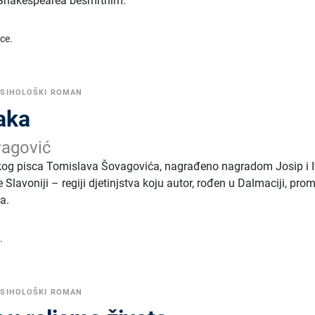
i Shakespearea besmrtnim.
ice.
PSIHOLOŠKI ROMAN
aka
vagović
skog pisca Tomislava Šovagovića, nagrađeno nagradom Josip i 
 Slavoniji – regiji djetinjstva koju autor, rođen u Dalmaciji, pro
a.
.
PSIHOLOŠKI ROMAN