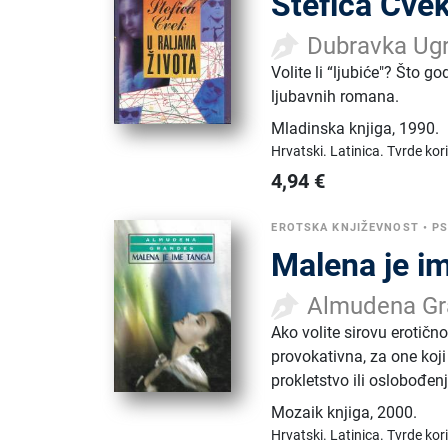
Štefica Cvek
Dubravka Ugr
Volite li “ljubiće"? Što g
ljubavnih romana.
Mladinska knjiga
,
1990.
Hrvatski.
Latinica.
Tvrde kor
4,94
€
EROTSKA KNJIŽEVNOST
•
PS
Malena je i
Almudena Gr
Ako volite sirovu erotič
provokativna, za one koji 
prokletstvo ili oslobođen
Mozaik knjiga
,
2000.
Hrvatski.
Latinica.
Tvrde kor