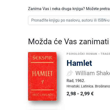
Zanima Vas i neka druga knjiga? Možete pretraži
Možda će Vas zanimati i
PSIHOLOŠKI ROMAN
•
TRAGE
Hamlet
William Shak
Rad
,
1962.
Hrvatski.
Latinica.
Broširano
2,98
-
2,99
€