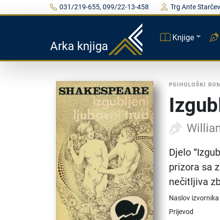
031/219-655, 099/22-13-458
Trg Ante Starčev
Knjige
Arka knjiga
PSIHOLOŠKI RO
Izgubl
Willi
Djelo “Izgu
prizora sa 
nečitljiva z
Naslov izvornika
Prijevod