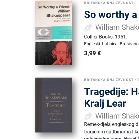
BRITANSKA KNJIŽEVNOST
So worthy a 
William Shak
Collier Books
,
1961.
Engleski.
Latinica.
Broširano
3,99
€
BRITANSKA KNJIŽEVNOST
•
Tragedije: H
Kralj Lear
William Shak
Remek-djela engleskog 
tragičnim sudbinama likov