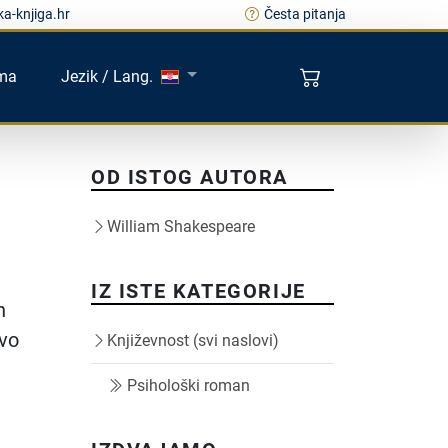
a-knjiga.hr
Česta pitanja
ma
Jezik / Lang.
OD ISTOG AUTORA
William Shakespeare
IZ ISTE KATEGORIJE
h
ovo
Književnost (svi naslovi)
Psihološki roman