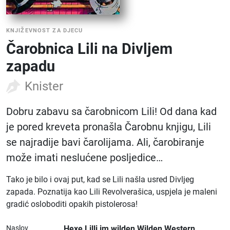
KNJIŽEVNOST ZA DJECU
Čarobnica Lili na Divljem
zapadu
Knister
Dobru zabavu sa čarobnicom Lili! Od dana kad
je pored kreveta pronašla Čarobnu knjigu, Lili
se najradije bavi čarolijama. Ali, čarobiranje
može imati neslućene posljedice…
Tako je bilo i ovaj put, kad se Lili našla usred Divljeg
zapada. Poznatija kao Lili Revolverašica, uspjela je maleni
gradić osloboditi opakih pistolerosa!
Naslov
Hexe Lilli im wilden Wilden Western