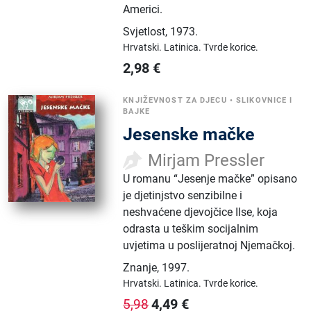
Americi.
Svjetlost
,
1973.
Hrvatski.
Latinica.
Tvrde korice.
2,98
€
KNJIŽEVNOST ZA DJECU
•
SLIKOVNICE I
BAJKE
Jesenske mačke
Mirjam Pressler
U romanu “Jesenje mačke” opisano
je djetinjstvo senzibilne i
neshvaćene djevojčice Ilse, koja
odrasta u teškim socijalnim
uvjetima u poslijeratnoj Njemačkoj.
Znanje
,
1997.
Hrvatski.
Latinica.
Tvrde korice.
4,49
€
5,98