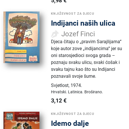
5,98
€
KNJIŽEVNOST ZA DJECU
Indijanci naših ulica
Jozef Finci
Djeca čitaju o „pravim Sarajlijama“
koje autor zove „indijancima“ jer su
oni starosjedioci svoga grada –
poznaju svaku ulicu, svaki ćošak i
svaku tajnu kao što su Indijanci
poznavali svoje šume.
Svjetlost
,
1974.
Hrvatski.
Latinica.
Broširano.
3,12
€
KNJIŽEVNOST ZA DJECU
Idemo dalje