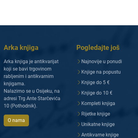
Arka knjiga
Pogledajte još
Arka knjiga je antikvarijat
Najnovije u ponudi
koji se bavi trgovinom
Knjige na popustu
rabljenim i antikvarnim
Knjige do 5 €
knjigama.
Nalazimo se u Osijeku, na
Knjige do 10 €
adresi Trg Ante Starčevića
Kompleti knjiga
10 (Pothodnik).
Rijetke knjige
O nama
Unikatne knjige
Antikvarne knjige