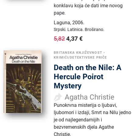
konklavu koja će dati ime novog
pape.
Laguna
,
2006.
Srpski.
Latinica.
Broširano.
4,37
€
5,82
BRITANSKA KNJIŽEVNOST
•
KRIMIĆI/DETEKTIVSKE PRIČE
Death on the Nile: A
Hercule Poirot
Mystery
Agatha Christie
Punokrvna misterija o ljubavi,
ljubomori i izdaji, Smrt na Nilu jedno
je od najlegendarnijih i
bezvremenskih djela Agathe
Christie.