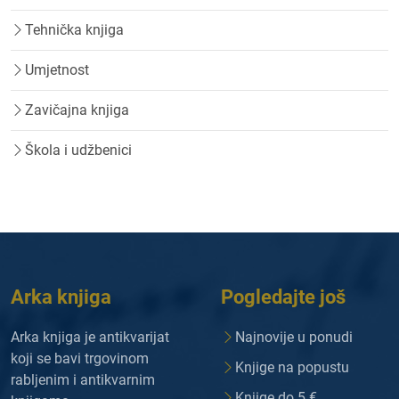
Tehnička knjiga
Umjetnost
Zavičajna knjiga
Škola i udžbenici
Arka knjiga
Pogledajte još
Arka knjiga je antikvarijat
Najnovije u ponudi
koji se bavi trgovinom
Knjige na popustu
rabljenim i antikvarnim
Knjige do 5 €