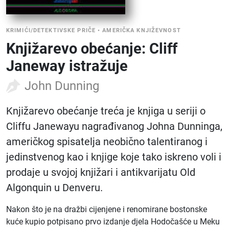
KRIMIĆI/DETEKTIVSKE PRIČE
•
AMERIČKA KNJIŽEVNOST
Knjižarevo obećanje: Cliff
Janeway istražuje
John Dunning
Knjižarevo obećanje treća je knjiga u seriji o
Cliffu Janewayu nagrađivanog Johna Dunninga,
američkog spisatelja neobično talentiranog i
jedinstvenog kao i knjige koje tako iskreno voli i
prodaje u svojoj knjižari i antikvarijatu Old
Algonquin u Denveru.
Nakon što je na dražbi cijenjene i renomirane bostonske
kuće kupio potpisano prvo izdanje djela Hodočašće u Meku