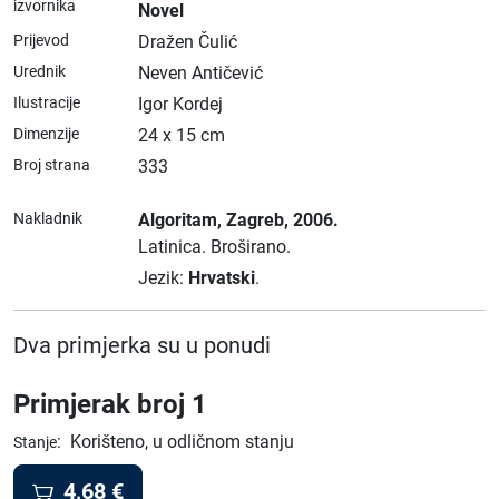
izvornika
Novel
Prijevod
Dražen Čulić
Urednik
Neven Antičević
Ilustracije
Igor Kordej
Dimenzije
24 x 15 cm
Broj strana
333
Nakladnik
Algoritam
, Zagreb
, 2006.
Latinica.
Broširano.
Jezik:
Hrvatski
.
Dva primjerka su u ponudi
Primjerak broj 1
:
Korišteno, u odličnom stanju
Stanje
4,68
€