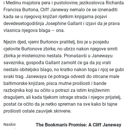
i Medinu majstora pera i pustolovine, jezikoslovca Richarda
Francisa Burtona, Cliff Janeway nemalo će se iznenaditi
kada se u njegovoj knjižari rijetkim knjigama pojavi
devedesetogodišnja Josephine Gallant i izjavi da je prava
vlasnica njegova blaga – ona.
Njezin djed, vjerni Burtonov pratitelj, bio je u posjedu
cjelovite Burtonove zbirke, no ubrzo nakon njegove smrti
zbirka je misteriozno nestala. Pronašavši u Janewayu
saveznika, gospođa Gallant zamolit će ga da joj vrati
nestalo obiteljsko blago, no kratko nakon toga i njoj se gubi
svaki trag. Janewaya će potraga odvesti do otrcane male
baltimorske knjižare, pisca mutne prošlosti i bande
razbojnika koji su očito u potrazi za istim književnim
draguljem, ali kada tijekom istrage strada i njegov prijatelj,
postat će očito da je netko spreman na sve kako bi tajne
prošlosti ostale zauvijek skrivene.
Naslov
The Bookman's Promise: A Cliff Janeway