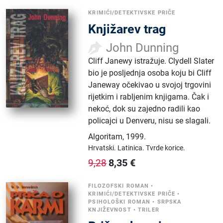
KRIMIĆI/DETEKTIVSKE PRIČE
Knjižarev trag
John Dunning
Cliff Janewy istražuje. Clydell Slater
bio je posljednja osoba koju bi Cliff
Janeway očekivao u svojoj trgovini
rijetkim i rabljenim knjigama. Čak i
nekoć, dok su zajedno radili kao
policajci u Denveru, nisu se slagali.
Algoritam
,
1999.
Hrvatski.
Latinica.
Tvrde korice.
8,35
€
9,28
FILOZOFSKI ROMAN
•
KRIMIĆI/DETEKTIVSKE PRIČE
•
PSIHOLOŠKI ROMAN
•
SRPSKA
KNJIŽEVNOST
•
TRILER