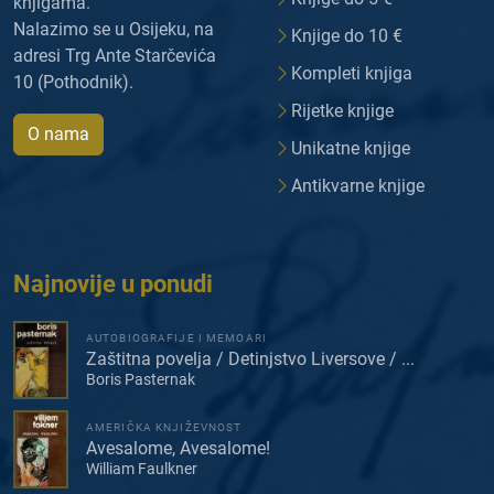
knjigama.
Nalazimo se u Osijeku, na
Knjige do 10 €
adresi Trg Ante Starčevića
Kompleti knjiga
10 (Pothodnik).
Rijetke knjige
O nama
Unikatne knjige
Antikvarne knjige
Najnovije u ponudi
AUTOBIOGRAFIJE I MEMOARI
Zaštitna povelja / Detinjstvo Liversove / ...
Boris Pasternak
AMERIČKA KNJIŽEVNOST
Avesalome, Avesalome!
William Faulkner