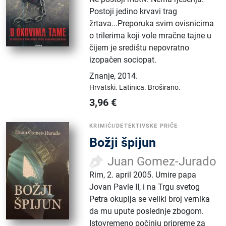
Postoji jedino krvavi trag
žrtava...Preporuka svim ovisnicima
o trilerima koji vole mračne tajne u
čijem je središtu nepovratno
izopačen sociopat.
Znanje
,
2014.
Hrvatski.
Latinica.
Broširano.
3,96
€
KRIMIĆI/DETEKTIVSKE PRIČE
Božji špijun
Juan Gomez-Jurado
Rim, 2. april 2005. Umire papa
Jovan Pavle II, i na Trgu svetog
Petra okuplja se veliki broj vernika
da mu upute poslednje zbogom.
Istovremeno počinju pripreme za