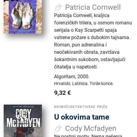
Patricia Cornwell
Patricija Cornwell, kraljica
forenzičkih trilera, u osmom romanu
serijala o Kay Scarpetti spaja
vatrene požare s dubokim tajnama.
Roman, pun adrenalina i
neočekivanih obrata, završava
šokantnim sukobom, ostavljajući
čitatelja u napetosti.
Algoritam
,
2000.
Hrvatski.
Latinica.
Tvrde korice.
9,32
€
KRIMIĆI/DETEKTIVSKE PRIČE
U okovima tame
Cody Mcfadyen
Ne postoji motiv. Nema rješenja.