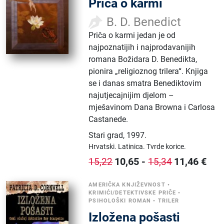
Priča o karmi
B. D. Benedict
Priča o karmi jedan je od
najpoznatijih i najprodavanijih
romana Božidara D. Benedikta,
pionira „religioznog trilera“. Knjiga
se i danas smatra Benediktovim
najutjecajnijim djelom –
mješavinom Dana Browna i Carlosa
Castanede.
Stari grad
,
1997.
Hrvatski.
Latinica.
Tvrde korice.
10,65
-
11,46
€
15,22
15,34
AMERIČKA KNJIŽEVNOST
•
KRIMIĆI/DETEKTIVSKE PRIČE
•
PSIHOLOŠKI ROMAN
•
TRILER
Izložena pošasti