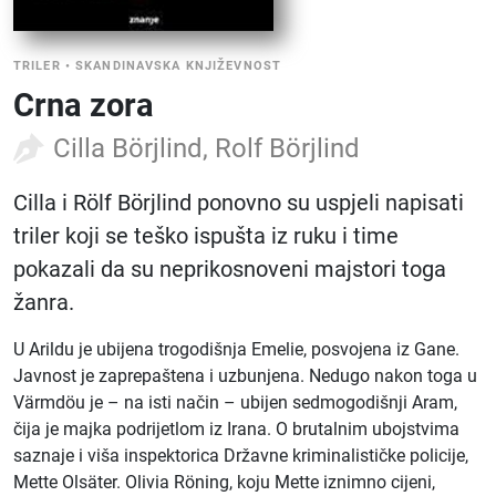
TRILER
•
SKANDINAVSKA KNJIŽEVNOST
Crna zora
Cilla Börjlind, Rolf Börjlind
Cilla i Rölf Börjlind ponovno su uspjeli napisati
triler koji se teško ispušta iz ruku i time
pokazali da su neprikosnoveni majstori toga
žanra.
U Arildu je ubijena trogodišnja Emelie, posvojena iz Gane.
Javnost je zaprepaštena i uzbunjena. Nedugo nakon toga u
Värmdöu je – na isti način – ubijen sedmogodišnji Aram,
čija je majka podrijetlom iz Irana. O brutalnim ubojstvima
saznaje i viša inspektorica Državne kriminalističke policije,
Mette Olsäter. Olivia Röning, koju Mette iznimno cijeni,