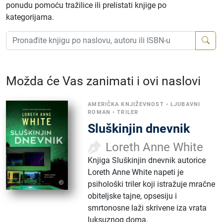
ponudu pomoću tražilice ili prelistati knjige po
kategorijama.
Možda će Vas zanimati i ovi naslovi
AMERIČKA KNJIŽEVNOST
•
LJUBAVNI
ROMAN
•
TRILER
Sluškinjin dnevnik
Loreth Anne White
Knjiga Sluškinjin dnevnik autorice
Loreth Anne White napeti je
psihološki triler koji istražuje mračne
obiteljske tajne, opsesiju i
smrtonosne laži skrivene iza vrata
luksuznog doma.