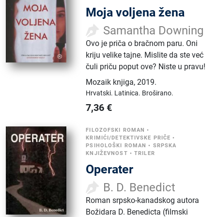
Moja voljena žena
Samantha Downing
Ovo je priča o bračnom paru. Oni
kriju velike tajne. Mislite da ste već
čuli priču poput ove? Niste u pravu!
Mozaik knjiga
,
2019.
Hrvatski.
Latinica.
Broširano.
7,36
€
FILOZOFSKI ROMAN
•
KRIMIĆI/DETEKTIVSKE PRIČE
•
PSIHOLOŠKI ROMAN
•
SRPSKA
KNJIŽEVNOST
•
TRILER
Operater
B. D. Benedict
Roman srpsko-kanadskog autora
Božidara D. Benedicta (filmski