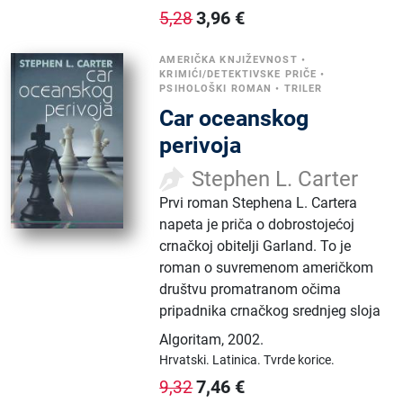
3,96
€
5,28
AMERIČKA KNJIŽEVNOST
•
KRIMIĆI/DETEKTIVSKE PRIČE
•
PSIHOLOŠKI ROMAN
•
TRILER
Car oceanskog
perivoja
Stephen L. Carter
Prvi roman Stephena L. Cartera
napeta je priča o dobrostojećoj
crnačkoj obitelji Garland. To je
roman o suvremenom američkom
društvu promatranom očima
pripadnika crnačkog srednjeg sloja
Algoritam
,
2002.
Hrvatski.
Latinica.
Tvrde korice.
7,46
€
9,32