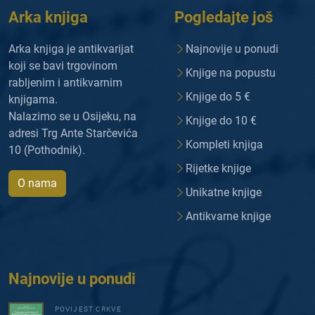
Arka knjiga
Pogledajte još
Arka knjiga je antikvarijat
Najnovije u ponudi
koji se bavi trgovinom
Knjige na popustu
rabljenim i antikvarnim
Knjige do 5 €
knjigama.
Nalazimo se u Osijeku, na
Knjige do 10 €
adresi Trg Ante Starčevića
Kompleti knjiga
10 (Pothodnik).
Rijetke knjige
O nama
Unikatne knjige
Antikvarne knjige
Najnovije u ponudi
POVIJEST CRKVE