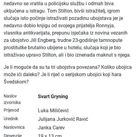
nedavno se vratila u policijsku službu i odmah biva
uključena u istragu. Tom Stilton, bivši istražitelj, igrom
slučaja isto počinje istraživati pozadinu ubojstava jer je
nedavno dobio knjigu od svojega prijatelja Ronnyja,
vlasnika antikvarijata, prepunu isječaka iz novina vezanih
za ubojstvo Jill Engberg, trudne 23-godišnje tamnopute
prostitutke brutalno ubijene u hotelu; slučaja koji je bio
istraživao upravo Stilton, ali i bio iznenada maknut s njega.
Je li moguće da su ta tri ubojstva povezana? Koliko ubojica
može ići daleko? Je li riječ o serijskom ubojici koji hara
Švedskom?
Naslov
Svart Gryning
izvornika
Prijevod
Luka Miličević
Urednik
Julijana Jurković Ravić
Naslovnica
Janka Carev
Dimenzije
19 x 13 cm