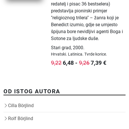
redatelj i pisac 36 bestselera)
predstavlja pionirski primjer
"religioznog trilera" – žanra koji je
Benedict izumio, gdje se umjesto
špijuna bore nevidljivi agenti Boga i
Sotone za ljudske duše.
Stari grad
,
2000.
Hrvatski.
Latinica.
Tvrde korice.
6,48
-
7,39
€
9,22
9,26
OD ISTOG AUTORA
Cilla Börjlind
Rolf Börjlind