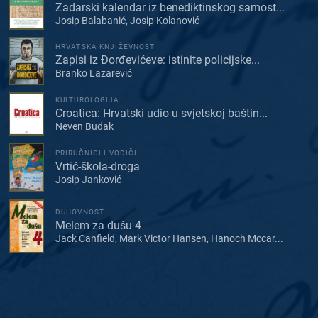
Zadarski kalendar iz benediktinskog samost...
Josip Balabanić, Josip Kolanović
HRVATSKA KNJIŽEVNOST
Zapisi iz Đorđevićeve: istinite policijske...
Branko Lazarević
KULTUROLOGIJA
Croatica: Hrvatski udio u svjetskoj baštin...
Neven Budak
PRIRUČNICI I VODIČI
Vrtić-škola-droga
Josip Janković
DUHOVNOST
Melem za dušu 4
Jack Canfield, Mark Victor Hansen, Hanoch Mccar...