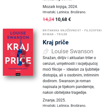
Mozaik knjiga
,
2024.
Hrvatski.
Latinica.
Broširano.
10,68
€
14,24
BRITANSKA KNJIŽEVNOST
•
FILOZOFSKI
ROMAN
•
TRILER
Kraj priče
Louise Swanson
Snažan, dirljiv i aktualan triler o
cenzuri, umjetnosti i iscjeljujućoj
moći fikcije – idealan za ljubitelje
distopija, ali s osobnim, intimnim
dodirom. Swanson je roman
napisala je tijekom pandemije,
nakon obiteljske tragedije.
Znanje
,
2025.
Hrvatski.
Latinica.
Broširano.