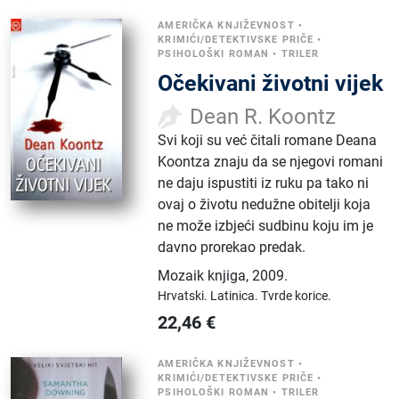
AMERIČKA KNJIŽEVNOST
•
KRIMIĆI/DETEKTIVSKE PRIČE
•
PSIHOLOŠKI ROMAN
•
TRILER
Očekivani životni vijek
Dean R. Koontz
Svi koji su već čitali romane Deana
Koontza znaju da se njegovi romani
ne daju ispustiti iz ruku pa tako ni
ovaj o životu nedužne obitelji koja
ne može izbjeći sudbinu koju im je
davno prorekao predak.
Mozaik knjiga
,
2009.
Hrvatski.
Latinica.
Tvrde korice.
22,46
€
AMERIČKA KNJIŽEVNOST
•
KRIMIĆI/DETEKTIVSKE PRIČE
•
PSIHOLOŠKI ROMAN
•
TRILER