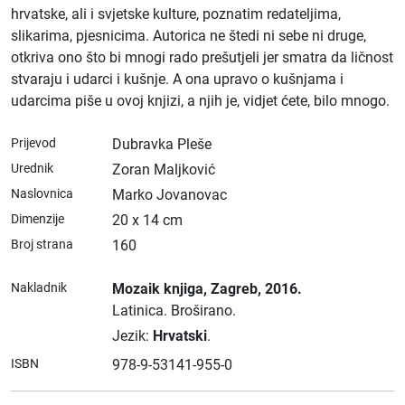
hrvatske, ali i svjetske kulture, poznatim redateljima,
slikarima, pjesnicima. Autorica ne štedi ni sebe ni druge,
otkriva ono što bi mnogi rado prešutjeli jer smatra da ličnost
stvaraju i udarci i kušnje. A ona upravo o kušnjama i
udarcima piše u ovoj knjizi, a njih je, vidjet ćete, bilo mnogo.
Prijevod
Dubravka Pleše
Urednik
Zoran Maljković
Naslovnica
Marko Jovanovac
Dimenzije
20 x 14 cm
Broj strana
160
Nakladnik
Mozaik knjiga
, Zagreb
, 2016.
Latinica.
Broširano.
Jezik:
Hrvatski
.
ISBN
978-9-53141-955-0