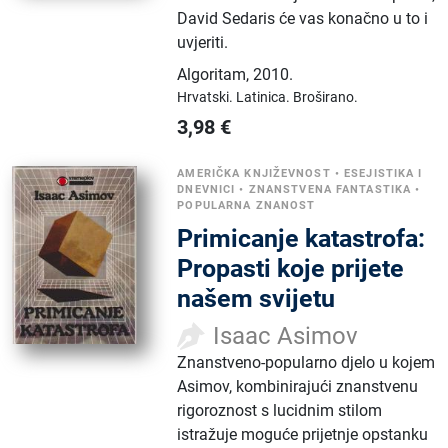
David Sedaris će vas konačno u to i
uvjeriti.
Algoritam
,
2010.
Hrvatski.
Latinica.
Broširano.
3,98
€
AMERIČKA KNJIŽEVNOST
•
ESEJISTIKA I
DNEVNICI
•
ZNANSTVENA FANTASTIKA
•
POPULARNA ZNANOST
Primicanje katastrofa:
Propasti koje prijete
našem svijetu
Isaac Asimov
Znanstveno-popularno djelo u kojem
Asimov, kombinirajući znanstvenu
rigoroznost s lucidnim stilom
istražuje moguće prijetnje opstanku