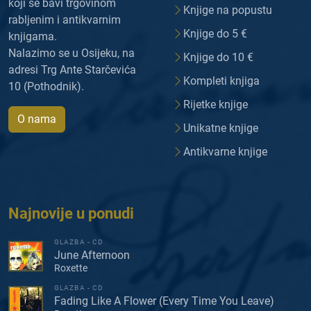
koji se bavi trgovinom
Knjige na popustu
rabljenim i antikvarnim
Knjige do 5 €
knjigama.
Nalazimo se u Osijeku, na
Knjige do 10 €
adresi Trg Ante Starčevića
Kompleti knjiga
10 (Pothodnik).
Rijetke knjige
O nama
Unikatne knjige
Antikvarne knjige
Najnovije u ponudi
GLAZBA - CD
June Afternoon
Roxette
GLAZBA - CD
Fading Like A Flower (Every Time You Leave)