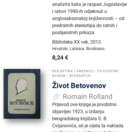
analizira kako je raspad Jugoslavije
i ratovi 1990-ih odjeknuli u
anglosaksonskoj književnosti – od
predratnih stereotipa do ratnih i
poslijeratnih prikaza.
Biblioteka XX vek
,
2013.
Hrvatski.
Latinica.
Broširano.
8,24
€
ESEJISTIKA I DNEVNICI
•
FILOZOFSKI
ROMAN
•
BIOGRAFIJE
Život Betovenov
Romain Rolland
Prijevod ove knjige je prvobitno
objavljen 1923. u izdanju
beogradskog knjižara S. B.
Cvijanovića, ali je cijela ta naklada