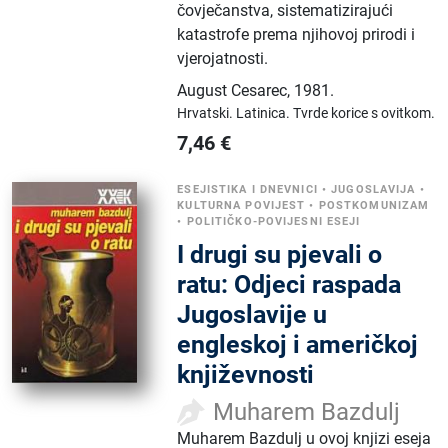
čovječanstva, sistematizirajući
katastrofe prema njihovoj prirodi i
vjerojatnosti.
August Cesarec
,
1981.
Hrvatski.
Latinica.
Tvrde korice s ovitkom.
7,46
€
ESEJISTIKA I DNEVNICI
•
JUGOSLAVIJA
•
KULTURNA POVIJEST
•
POSTKOMUNIZAM
•
POLITIČKO-POVIJESNI ESEJI
I drugi su pjevali o
ratu: Odjeci raspada
Jugoslavije u
engleskoj i američkoj
književnosti
Muharem Bazdulj
Muharem Bazdulj u ovoj knjizi eseja