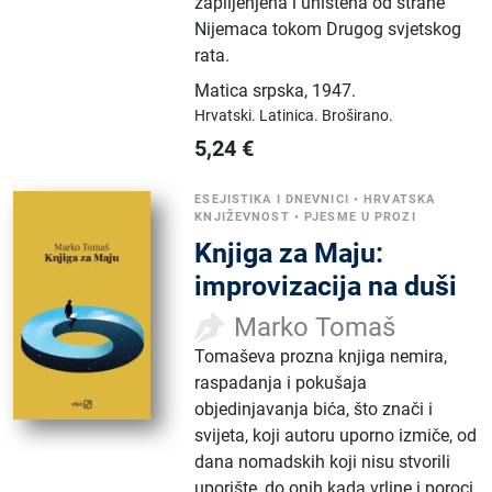
zaplijenjena i uništena od strane
Nijemaca tokom Drugog svjetskog
rata.
Matica srpska
,
1947.
Hrvatski.
Latinica.
Broširano.
5,24
€
ESEJISTIKA I DNEVNICI
•
HRVATSKA
KNJIŽEVNOST
•
PJESME U PROZI
Knjiga za Maju:
improvizacija na duši
Marko Tomaš
Tomaševa prozna knjiga nemira,
raspadanja i pokušaja
objedinjavanja bića, što znači i
svijeta, koji autoru uporno izmiče, od
dana nomadskih koji nisu stvorili
uporište, do onih kada vrline i poroci