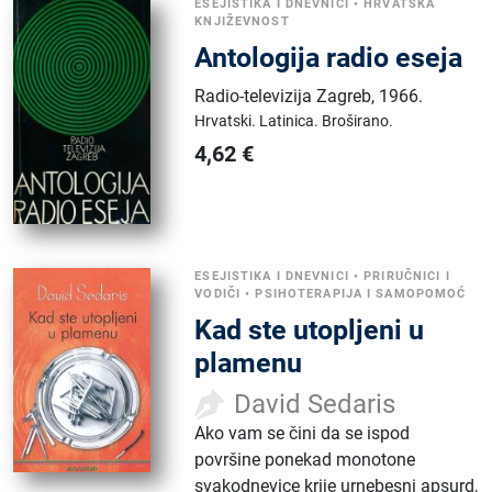
ESEJISTIKA I DNEVNICI
•
HRVATSKA
KNJIŽEVNOST
Antologija radio eseja
Radio-televizija Zagreb
,
1966.
Hrvatski.
Latinica.
Broširano.
4,62
€
ESEJISTIKA I DNEVNICI
•
PRIRUČNICI I
VODIČI
•
PSIHOTERAPIJA I SAMOPOMOĆ
Kad ste utopljeni u
plamenu
David Sedaris
Ako vam se čini da se ispod
površine ponekad monotone
svakodnevice krije urnebesni apsurd,