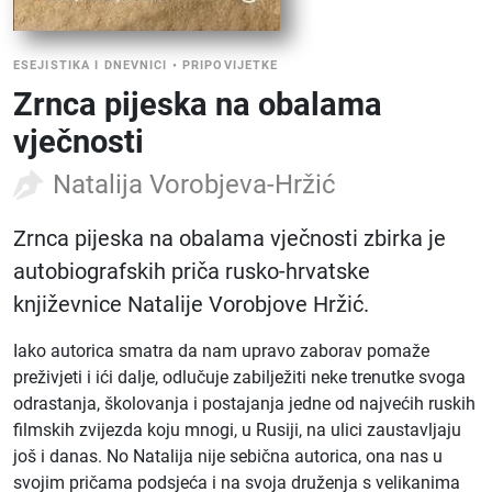
ESEJISTIKA I DNEVNICI
•
PRIPOVIJETKE
Zrnca pijeska na obalama
vječnosti
Natalija Vorobjeva-Hržić
Zrnca pijeska na obalama vječnosti zbirka je
autobiografskih priča rusko-hrvatske
književnice Natalije Vorobjove Hržić.
Iako autorica smatra da nam upravo zaborav pomaže
preživjeti i ići dalje, odlučuje zabilježiti neke trenutke svoga
odrastanja, školovanja i postajanja jedne od najvećih ruskih
filmskih zvijezda koju mnogi, u Rusiji, na ulici zaustavljaju
još i danas. No Natalija nije sebična autorica, ona nas u
svojim pričama podsjeća i na svoja druženja s velikanima