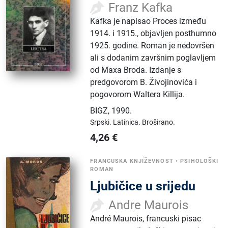
Franz Kafka
Kafka je napisao Proces između
1914. i 1915., objavljen posthumno
1925. godine. Roman je nedovršen
ali s dodanim završnim poglavljem
od Maxa Broda. Izdanje s
predgovorom B. Živojinovića i
pogovorom Waltera Killija.
BIGZ
,
1990.
Srpski.
Latinica.
Broširano.
4,26
€
FRANCUSKA KNJIŽEVNOST
•
PSIHOLOŠKI
ROMAN
Ljubičice u srijedu
Andre Maurois
André Maurois, francuski pisac