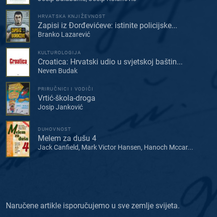
HRVATSKA KNJIŽEVNOST
Zapisi iz Đorđevićeve: istinite policijske...
Branko Lazarević
KULTUROLOGIJA
Croatica: Hrvatski udio u svjetskoj baštin...
Neven Budak
PRIRUČNICI I VODIČI
Vrtić-škola-droga
Josip Janković
DUHOVNOST
Melem za dušu 4
Jack Canfield, Mark Victor Hansen, Hanoch Mccar...
Naručene artikle isporučujemo u sve zemlje svijeta.