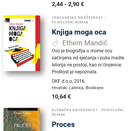
2,44
-
2,90
€
CRNOGORSKA KNJIŽEVNOST
•
PSIHOLOŠKI ROMAN
Knjiga moga oca
Ethem Mandić
Ovo je biografija o mome ocu
sačinjena od sjećanja i puke mašte.
Istorija ne postoji, kao ni činjenice.
Prošlost je nepoznata.
OKF d.o.o
,
2016.
Hrvatski.
Latinica.
Broširano.
10,64
€
NJEMAČKA KNJIŽEVNOST
•
PSIHOLOŠKI
ROMAN
Proces