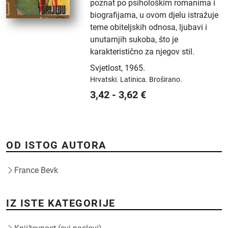
poznat po psihološkim romanima i
biografijama, u ovom djelu istražuje
teme obiteljskih odnosa, ljubavi i
unutarnjih sukoba, što je
karakteristično za njegov stil.
Svjetlost
,
1965.
Hrvatski.
Latinica.
Broširano.
3,42
-
3,62
€
OD ISTOG AUTORA
France Bevk
IZ ISTE KATEGORIJE