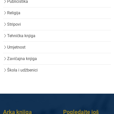
Publicistika
Religija
Stripovi
Tehnička knjiga
Umjetnost
Zavičajna knjiga
Škola i udžbenici
Arka knjiga
Pogledajte još