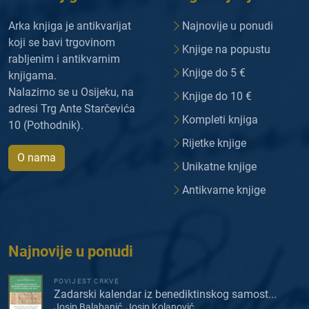
Arka knjiga je antikvarijat
Najnovije u ponudi
koji se bavi trgovinom
Knjige na popustu
rabljenim i antikvarnim
Knjige do 5 €
knjigama.
Nalazimo se u Osijeku, na
Knjige do 10 €
adresi Trg Ante Starčevića
Kompleti knjiga
10 (Pothodnik).
Rijetke knjige
O nama
Unikatne knjige
Antikvarne knjige
Najnovije u ponudi
POVIJEST CRKVE
Zadarski kalendar iz benediktinskog samost...
Josip Balabanić, Josip Kolanović