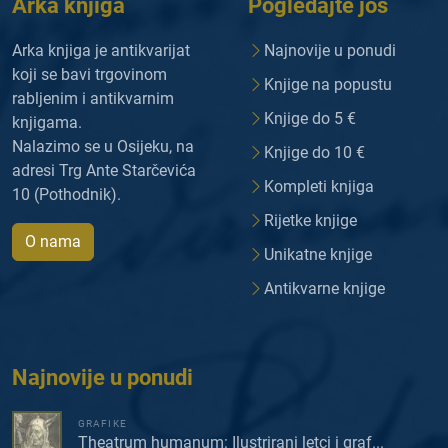
Arka knjiga
Pogledajte još
Arka knjiga je antikvarijat
Najnovije u ponudi
koji se bavi trgovinom
Knjige na popustu
rabljenim i antikvarnim
Knjige do 5 €
knjigama.
Nalazimo se u Osijeku, na
Knjige do 10 €
adresi Trg Ante Starčevića
Kompleti knjiga
10 (Pothodnik).
Rijetke knjige
O nama
Unikatne knjige
Antikvarne knjige
Najnovije u ponudi
GRAFIKE
Theatrum humanum: Ilustrirani letci i graf...