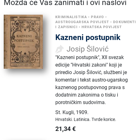
Možda će Vas zanimati i ovi naslovi
KRIMINALISTIKA
•
PRAVO
•
AUSTROUGARSKA POVIJEST
•
DOKUMENTI
I ZAPISNICI
•
HRVATSKA POVIJEST
Kazneni postupnik
Josip Šilović
"Kazneni postupnik", XII svezak
edicije "Hrvatski zakoni" koji je
priredio Josip Šilović, službeni je
komentar i tekst austro-ugarskog
kaznenog postupovnog prava s
dodatnim zakonima o tisku i
porotničkim sudovima.
St. Kugli
,
1909.
Hrvatski.
Latinica.
Tvrde korice.
21,34
€