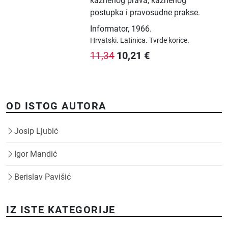
kaznenog prava, kaznenog
postupka i pravosudne prakse.
Informator
,
1966.
Hrvatski.
Latinica.
Tvrde korice.
10,21
€
11,34
OD ISTOG AUTORA
Josip Ljubić
Igor Mandić
Berislav Pavišić
IZ ISTE KATEGORIJE