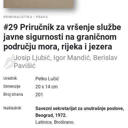
KRIMINALISTIKA
•
PRAVO
#29 Priručnik za vršenje službe
javne sigurnosti na graničnom
području mora, rijeka i jezera
Josip Ljubić, Igor Mandić, Berislav
Pavišić
Urednik
Petko Lučić
Dimenzije
20 x 14 cm
Broj strana
201
Nakladnik
Savezni sekretarijat za unutrašnje poslove
,
Beograd
, 1972.
Latinica.
Broširano.