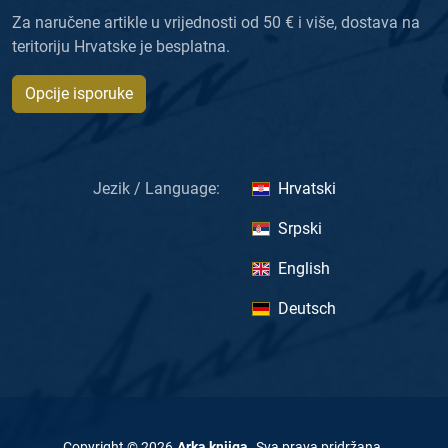
Za naručene artikle u vrijednosti od 50 € i više, dostava na
teritoriju Hrvatske je besplatna.
Opcije isporuke
Jezik / Language:
Hrvatski
Srpski
English
Deutsch
Copyright ©
2026
Arka knjiga
.
Sva prava pridržana
.