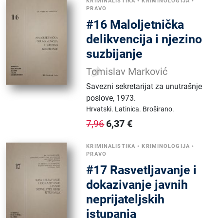
KRIMINALISTIKA
•
KRIMINOLOGIJA
•
PRAVO
#16 Maloljetnička
delikvencija i njezino
suzbijanje
Tomislav Marković
Savezni sekretarijat za unutrašnje
poslove
,
1973.
Hrvatski.
Latinica.
Broširano.
6,37
€
7,96
KRIMINALISTIKA
•
KRIMINOLOGIJA
•
PRAVO
#17 Rasvetljavanje i
dokazivanje javnih
neprijateljskih
istupanja