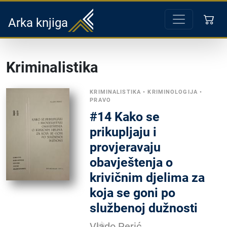
Arka knjiga
Kriminalistika
KRIMINALISTIKA
•
KRIMINOLOGIJA
•
PRAVO
#14 Kako se
prikupljaju i
provjeravaju
obavještenja o
krivičnim djelima za
koja se goni po
službenoj dužnosti
Vlado Perić