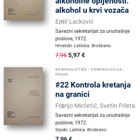
alkoholne opijenosti:
alkohol u krvi vozača
Emil Lacković
Savezni sekretarijat za unutrašnje
poslove
,
1972.
Hrvatski.
Latinica.
Broširano.
5,97
€
7,96
KRIMINALISTIKA
•
KRIMINOLOGIJA
•
PRAVO
#22 Kontrola kretanja
na granici
Franjo Mirčetić, Svetin Frleta
Savezni sekretarijat za unutrašnje
poslove
,
1972.
Srpski.
Latinica.
Broširano.
7,96
€