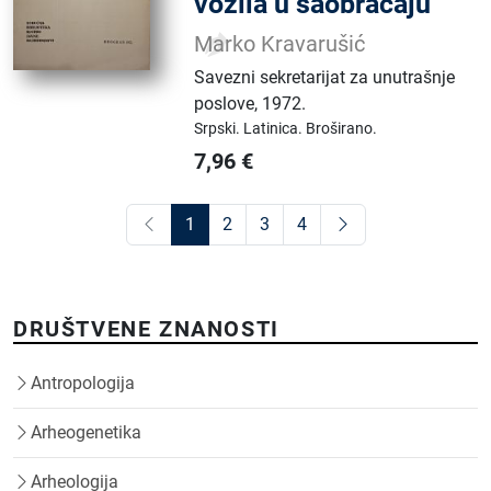
vozila u saobraćaju
Marko Kravarušić
Savezni sekretarijat za unutrašnje
poslove
,
1972.
Srpski.
Latinica.
Broširano.
7,96
€
1
2
3
4
DRUŠTVENE ZNANOSTI
Antropologija
Arheogenetika
Arheologija