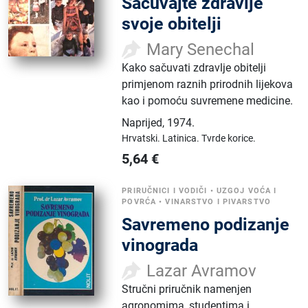
Sačuvajte zdravlje
svoje obitelji
Mary Senechal
Kako sačuvati zdravlje obitelji
primjenom raznih prirodnih lijekova
kao i pomoću suvremene medicine.
Naprijed
,
1974.
Hrvatski.
Latinica.
Tvrde korice.
5,64
€
PRIRUČNICI I VODIČI
•
UZGOJ VOĆA I
POVRĆA
•
VINARSTVO I PIVARSTVO
Savremeno podizanje
vinograda
Lazar Avramov
Stručni priručnik namenjen
agronomima, studentima i