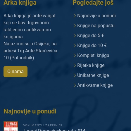
Arka knjiga
Pogledajte još
Arka knjiga je antikvarijat
Najnovije u ponudi
koji se bavi trgovinom
Knjige na popustu
rabljenim i antikvarnim
Knjige do 5 €
knjigama.
Nalazimo se u Osijeku, na
Knjige do 10 €
adresi Trg Ante Starčevića
Kompleti knjiga
10 (Pothodnik).
Rijetke knjige
O nama
Unikatne knjige
Antikvarne knjige
Najnovije u ponudi
DOKUMENTI I ZAPISNICI
Junaci Domovinskog rata #14