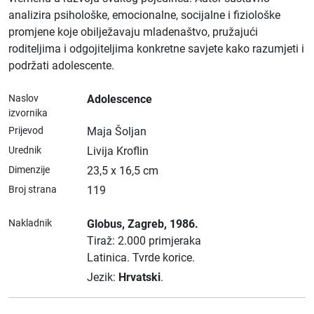
analizira psihološke, emocionalne, socijalne i fiziološke
promjene koje obilježavaju mladenaštvo, pružajući
roditeljima i odgojiteljima konkretne savjete kako razumjeti i
podržati adolescente.
Naslov
Adolescence
izvornika
Prijevod
Maja Šoljan
Urednik
Livija Kroflin
Dimenzije
23,5 x 16,5 cm
Broj strana
119
Nakladnik
Globus
, Zagreb
, 1986.
Tiraž: 2.000 primjeraka
Latinica.
Tvrde korice.
Jezik:
Hrvatski
.