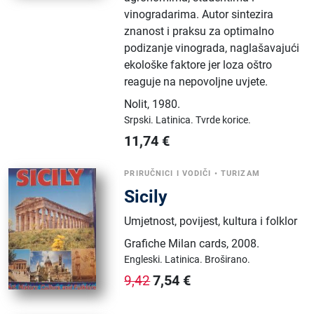
vinogradarima. Autor sintezira
znanost i praksu za optimalno
podizanje vinograda, naglašavajući
ekološke faktore jer loza oštro
reaguje na nepovoljne uvjete.
Nolit
,
1980.
Srpski.
Latinica.
Tvrde korice.
11,74
€
PRIRUČNICI I VODIČI
•
TURIZAM
Sicily
Umjetnost, povijest, kultura i folklor
Grafiche Milan cards
,
2008.
Engleski.
Latinica.
Broširano.
7,54
€
9,42