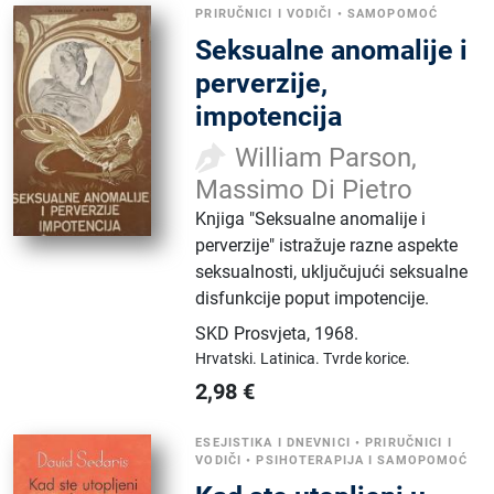
PRIRUČNICI I VODIČI
•
SAMOPOMOĆ
Seksualne anomalije i
perverzije,
impotencija
William Parson,
Massimo Di Pietro
Knjiga "Seksualne anomalije i
perverzije" istražuje razne aspekte
seksualnosti, uključujući seksualne
disfunkcije poput impotencije.
SKD Prosvjeta
,
1968.
Hrvatski.
Latinica.
Tvrde korice.
2,98
€
ESEJISTIKA I DNEVNICI
•
PRIRUČNICI I
VODIČI
•
PSIHOTERAPIJA I SAMOPOMOĆ