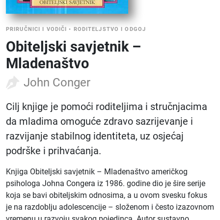
PRIRUČNICI I VODIČI
•
RODITELJSTVO I ODGOJ
Obiteljski savjetnik –
Mladenaštvo
John Conger
Cilj knjige je pomoći roditeljima i stručnjacima
da mladima omoguće zdravo sazrijevanje i
razvijanje stabilnog identiteta, uz osjećaj
podrške i prihvaćanja.
Knjiga Obiteljski savjetnik – Mladenaštvo američkog
psihologa Johna Congera iz 1986. godine dio je šire serije
koja se bavi obiteljskim odnosima, a u ovom svesku fokus
je na razdoblju adolescencije – složenom i često izazovnom
vremenu u razvoju svakog pojedinca. Autor sustavno