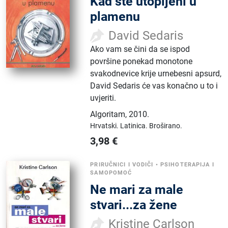
Kad ste utopljeni u
plamenu
David Sedaris
Ako vam se čini da se ispod
površine ponekad monotone
svakodnevice krije urnebesni apsurd,
David Sedaris će vas konačno u to i
uvjeriti.
Algoritam
,
2010.
Hrvatski.
Latinica.
Broširano.
3,98
€
PRIRUČNICI I VODIČI
•
PSIHOTERAPIJA I
SAMOPOMOĆ
Ne mari za male
stvari...za žene
Kristine Carlson