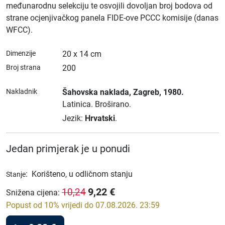
međunarodnu selekciju te osvojili dovoljan broj bodova od
strane ocjenjivačkog panela FIDE-ove PCCC komisije (danas
WFCC).
Dimenzije
20 x 14 cm
Broj strana
200
Nakladnik
Šahovska naklada
, Zagreb
, 1980.
Latinica.
Broširano.
Jezik:
Hrvatski
.
Jedan primjerak je u ponudi
:
Korišteno, u odličnom stanju
Stanje
9,22
€
10,24
Snižena cijena
:
Popust od 10% vrijedi do 07.08.2026. 23:59