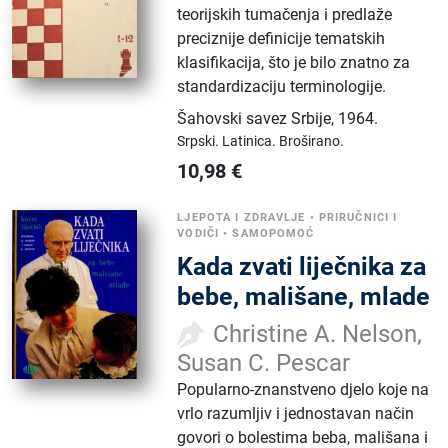
teorijskih tumačenja i predlaže
preciznije definicije tematskih
klasifikacija, što je bilo znatno za
standardizaciju terminologije.
Šahovski savez Srbije
,
1964.
Srpski.
Latinica.
Broširano.
10,98
€
LJEPOTA I ZDRAVLJE
•
PRIRUČNICI I
VODIČI
•
SAMOPOMOĆ
Kada zvati liječnika za
bebe, mališane, mlade
Christine A. Nelson,
Susan C. Pescar
Popularno-znanstveno djelo koje na
vrlo razumljiv i jednostavan način
govori o bolestima beba, mališana i