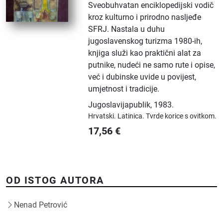
Sveobuhvatan enciklopedijski vodič
kroz kulturno i prirodno nasljeđe
SFRJ. Nastala u duhu
jugoslavenskog turizma 1980-ih,
knjiga služi kao praktični alat za
putnike, nudeći ne samo rute i opise,
već i dubinske uvide u povijest,
umjetnost i tradicije.
Jugoslavijapublik
,
1983.
Hrvatski.
Latinica.
Tvrde korice s ovitkom.
17,56
€
OD ISTOG AUTORA
Nenad Petrović