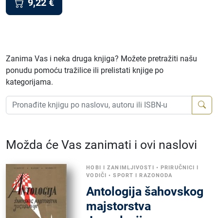
9,22
€
Zanima Vas i neka druga knjiga? Možete pretražiti našu
ponudu pomoću tražilice ili prelistati knjige po
kategorijama.
Možda će Vas zanimati i ovi naslovi
HOBI I ZANIMLJIVOSTI
•
PRIRUČNICI I
VODIČI
•
SPORT I RAZONODA
Antologija šahovskog
majstorstva