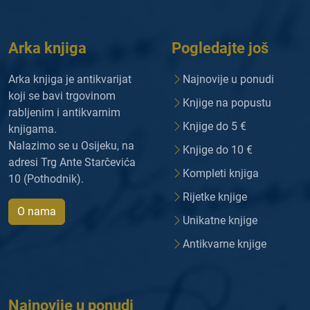
Arka knjiga
Pogledajte još
Arka knjiga je antikvarijat
Najnovije u ponudi
koji se bavi trgovinom
Knjige na popustu
rabljenim i antikvarnim
Knjige do 5 €
knjigama.
Nalazimo se u Osijeku, na
Knjige do 10 €
adresi Trg Ante Starčevića
Kompleti knjiga
10 (Pothodnik).
Rijetke knjige
O nama
Unikatne knjige
Antikvarne knjige
Najnovije u ponudi