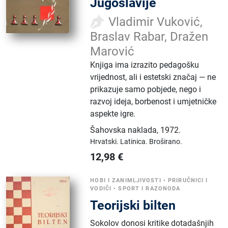
Jugoslavije
Vladimir Vuković,
Braslav Rabar, Dražen
Marović
Knjiga ima izrazito pedagošku
vrijednost, ali i estetski značaj — ne
prikazuje samo pobjede, nego i
razvoj ideja, borbenost i umjetničke
aspekte igre.
Šahovska naklada
,
1972.
Hrvatski.
Latinica.
Broširano.
12,98
€
HOBI I ZANIMLJIVOSTI
•
PRIRUČNICI I
VODIČI
•
SPORT I RAZONODA
Teorijski bilten
Sokolov donosi kritike dotadašnjih