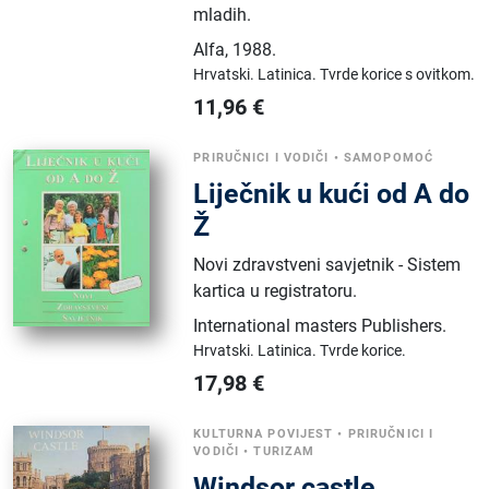
mladih.
Alfa
,
1988.
Hrvatski.
Latinica.
Tvrde korice s ovitkom.
11,96
€
PRIRUČNICI I VODIČI
•
SAMOPOMOĆ
Liječnik u kući od A do
Ž
Novi zdravstveni savjetnik - Sistem
kartica u registratoru.
International masters Publishers
.
Hrvatski.
Latinica.
Tvrde korice.
17,98
€
KULTURNA POVIJEST
•
PRIRUČNICI I
VODIČI
•
TURIZAM
Windsor castle