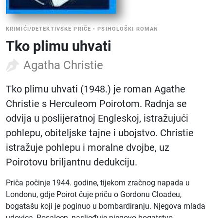
KRIMIĆI/DETEKTIVSKE PRIČE
•
PSIHOLOŠKI ROMAN
Tko plimu uhvati
Agatha Christie
Tko plimu uhvati (1948.) je roman Agathe
Christie s Herculeom Poirotom. Radnja se
odvija u poslijeratnoj Engleskoj, istražujući
pohlepu, obiteljske tajne i ubojstvo. Christie
istražuje pohlepu i moralne dvojbe, uz
Poirotovu briljantnu dedukciju.
Priča počinje 1944. godine, tijekom zračnog napada u
Londonu, gdje Poirot čuje priču o Gordonu Cloadeu,
bogatašu koji je poginuo u bombardiranju. Njegova mlada
udovica, Rosaleen, nasljeđuje njegovo bogatstvo,