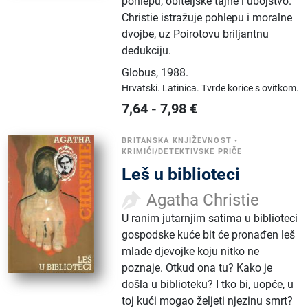
pohlepu, obiteljske tajne i ubojstvo.
Christie istražuje pohlepu i moralne
dvojbe, uz Poirotovu briljantnu
dedukciju.
Globus
,
1988.
Hrvatski.
Latinica.
Tvrde korice s ovitkom.
7,64
-
7,98
€
BRITANSKA KNJIŽEVNOST
•
KRIMIĆI/DETEKTIVSKE PRIČE
Leš u biblioteci
Agatha Christie
U ranim jutarnjim satima u biblioteci
gospodske kuće bit će pronađen leš
mlade djevojke koju nitko ne
poznaje. Otkud ona tu? Kako je
došla u biblioteku? I tko bi, uopće, u
toj kući mogao željeti njezinu smrt?