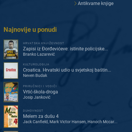
Antikvarne knjige
Najnovije u ponudi
HRVATSKA KNJIŽEVNOST
Zapisi iz Đorđevićeve: istinite policijske...
Branko Lazarević
KULTUROLOGIJA
Croatica. Hrvatski udio u svjetskoj baštin...
Neven Budak
PRIRUČNICI I VODIČI
Vrtić-škola-droga
Josip Janković
DUHOVNOST
Melem za dušu 4
Jack Canfield, Mark Victor Hansen, Hanoch Mccar...