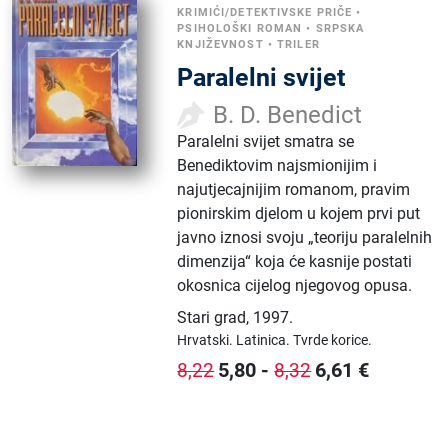
KRIMIĆI/DETEKTIVSKE PRIČE
•
PSIHOLOŠKI ROMAN
•
SRPSKA
KNJIŽEVNOST
•
TRILER
Paralelni svijet
B. D. Benedict
Paralelni svijet smatra se
Benediktovim najsmionijim i
najutjecajnijim romanom, pravim
pionirskim djelom u kojem prvi put
javno iznosi svoju „teoriju paralelnih
dimenzija“ koja će kasnije postati
okosnica cijelog njegovog opusa.
Stari grad
,
1997.
Hrvatski.
Latinica.
Tvrde korice.
5,80
-
6,61
€
8,22
8,32