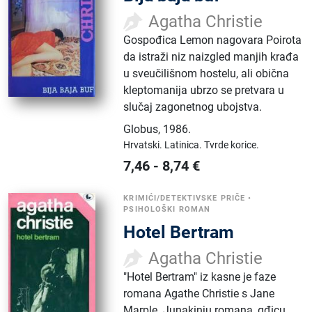
Agatha Christie
Gospođica Lemon nagovara Poirota
da istraži niz naizgled manjih krađa
u sveučilišnom hostelu, ali obična
kleptomanija ubrzo se pretvara u
slučaj zagonetnog ubojstva.
Globus
,
1986.
Hrvatski.
Latinica.
Tvrde korice.
7,46
-
8,74
€
KRIMIĆI/DETEKTIVSKE PRIČE
•
PSIHOLOŠKI ROMAN
Hotel Bertram
Agatha Christie
"Hotel Bertram" iz kasne je faze
romana Agathe Christie s Jane
Marple. Junakinju romana, gđicu