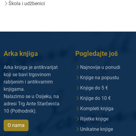
Škola i udžbenici
Arka knjiga
Pogledajte još
Arka knjiga je antikvarijat
Najnovije u ponudi
koji se bavi trgovinom
Knjige na popustu
rabljenim i antikvarnim
Knjige do 5 €
knjigama.
Nalazimo se u Osijeku, na
Knjige do 10 €
adresi Trg Ante Starčevića
Kompleti knjiga
10 (Pothodnik).
Rijetke knjige
O nama
Unikatne knjige