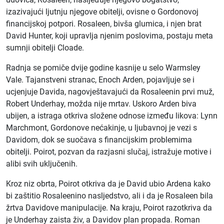
izazivajući ljutnju njegove obitelji, ovisne o Gordonovoj
financijskoj potpori. Rosaleen, bivša glumica, i njen brat
David Hunter, koji upravlja njenim poslovima, postaju meta
sumnji obitelji Cloade.
Radnja se pomiče dvije godine kasnije u selo Warmsley
Vale. Tajanstveni stranac, Enoch Arden, pojavljuje se i
ucjenjuje Davida, nagovještavajući da Rosaleenin prvi muž,
Robert Underhay, možda nije mrtav. Uskoro Arden biva
ubijen, a istraga otkriva složene odnose između likova: Lynn
Marchmont, Gordonove nećakinje, u ljubavnoj je vezi s
Davidom, dok se suočava s financijskim problemima
obitelji. Poirot, pozvan da razjasni slučaj, istražuje motive i
alibi svih uključenih.
Kroz niz obrta, Poirot otkriva da je David ubio Ardena kako
bi zaštitio Rosaleenino nasljedstvo, ali i da je Rosaleen bila
žrtva Davidove manipulacije. Na kraju, Poirot razotkriva da
je Underhay zaista živ, a Davidov plan propada. Roman