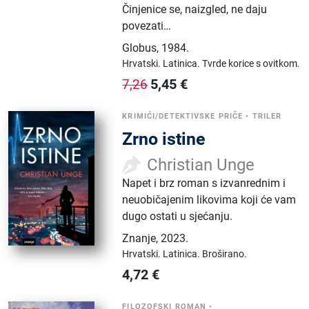
Činjenice se, naizgled, ne daju
povezati…
Globus
,
1984.
Hrvatski.
Latinica.
Tvrde korice s ovitkom.
5,45
€
7,26
KRIMIĆI/DETEKTIVSKE PRIČE
•
TRILER
Zrno istine
Christian Unge
Napet i brz roman s izvanrednim i
neuobičajenim likovima koji će vam
dugo ostati u sjećanju.
Znanje
,
2023.
Hrvatski.
Latinica.
Broširano.
4,72
€
FILOZOFSKI ROMAN
•