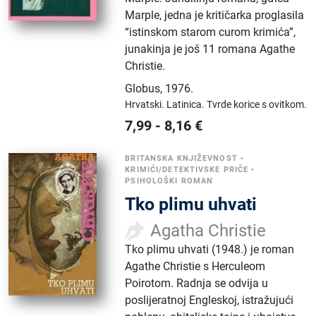
Marple, jedna je kritičarka proglasila
“istinskom starom curom krimića”,
junakinja je još 11 romana Agathe
Christie.
Globus
,
1976.
Hrvatski.
Latinica.
Tvrde korice s ovitkom.
7,99
-
8,16
€
BRITANSKA KNJIŽEVNOST
•
KRIMIĆI/DETEKTIVSKE PRIČE
•
PSIHOLOŠKI ROMAN
Tko plimu uhvati
Agatha Christie
Tko plimu uhvati (1948.) je roman
Agathe Christie s Herculeom
Poirotom. Radnja se odvija u
poslijeratnoj Engleskoj, istražujući