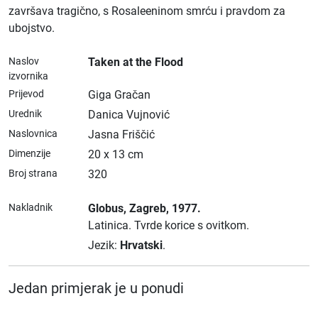
završava tragično, s Rosaleeninom smrću i pravdom za
ubojstvo.
Naslov
Taken at the Flood
izvornika
Prijevod
Giga Gračan
Urednik
Danica Vujnović
Naslovnica
Jasna Friščić
Dimenzije
20 x 13 cm
Broj strana
320
Nakladnik
Globus
, Zagreb
, 1977.
Latinica.
Tvrde korice s ovitkom.
Jezik:
Hrvatski
.
Jedan primjerak je u ponudi