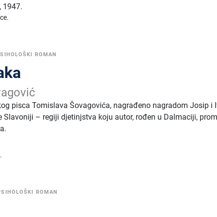
,
1947.
ice.
PSIHOLOŠKI ROMAN
aka
vagović
skog pisca Tomislava Šovagovića, nagrađeno nagradom Josip i 
 Slavoniji – regiji djetinjstva koju autor, rođen u Dalmaciji, pro
a.
.
PSIHOLOŠKI ROMAN