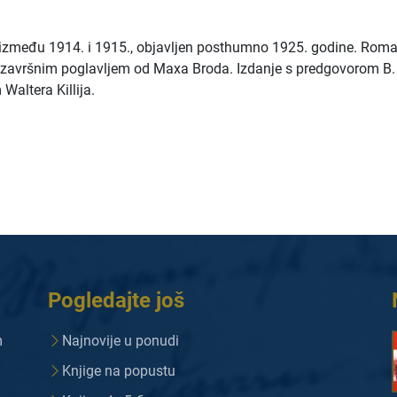
 između 1914. i 1915., objavljen posthumno 1925. godine. Roma
 završnim poglavljem od Maxa Broda. Izdanje s predgovorom B.
Waltera Killija.
Pogledajte još
m
Najnovije u ponudi
Knjige na popustu