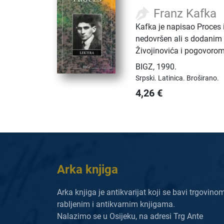
Franz Kafka
Kafka je napisao Proces
nedovršen ali s dodanim
Živojinovića i pogovorom 
BIGZ
,
1990.
Srpski.
Latinica.
Broširano.
4,26
€
Arka knjiga
Arka knjiga je antikvarijat koji se bavi trgovino
rabljenim i antikvarnim knjigama.
Nalazimo se u Osijeku, na adresi Trg Ante