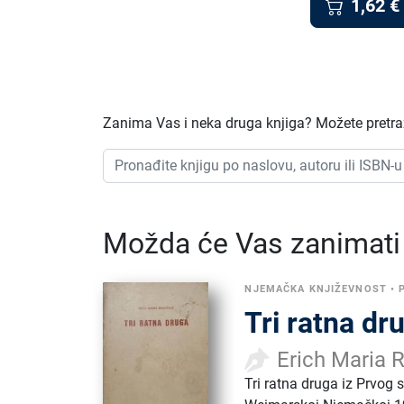
1,62
€
Zanima Vas i neka druga knjiga? Možete pretraži
Možda će Vas zanimati i
NJEMAČKA KNJIŽEVNOST
•
Tri ratna dr
Erich Maria
Tri ratna druga iz Prvog 