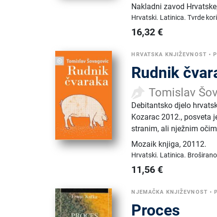
Nakladni zavod Hrvatske
Hrvatski.
Latinica.
Tvrde kor
16,32
€
HRVATSKA KNJIŽEVNOST
•
Rudnik čvar
Tomislav Šo
Debitantsko djelo hrvat
Kozarac 2012., posveta je
stranim, ali nježnim očim
Mozaik knjiga
,
20112.
Hrvatski.
Latinica.
Broširano
11,56
€
NJEMAČKA KNJIŽEVNOST
•
Proces