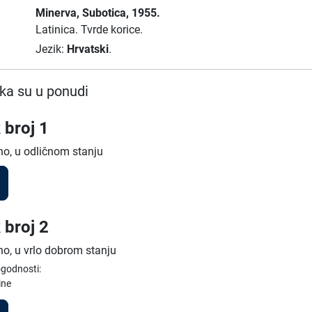
Minerva
, Subotica
, 1955.
Latinica.
Tvrde korice.
Jezik:
Hrvatski
.
ka su u ponudi
 broj 1
no, u odličnom stanju
 broj 2
no, u vrlo dobrom stanju
ogodnosti:
ine