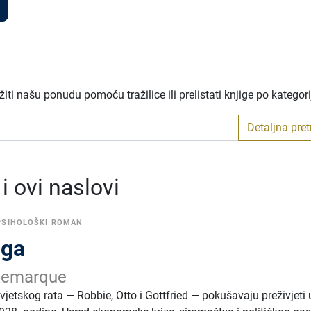
ti našu ponudu pomoću tražilice ili prelistati knjige po kategor
Detaljna pre
 ovi naslovi
PSIHOLOŠKI ROMAN
uga
 Remarque
svjetskog rata — Robbie, Otto i Gottfried — pokušavaju preživjeti 