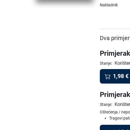
Nakladnik
Dva primjer
Primjerak
:
Korište
Stanje
1,98
€
Primjerak
:
Korište
Stanje
Oštećenja / nep
Tragovi pat