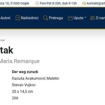
ića 10, 31000 Osijek
Pon-Pet 8-20h, Sub 9-13h
kontakt@ark
Autori
Nakladnici
Pretraga
Upute
O na
MAN
tak
 Maria Remarque
Der weg zuruck
Kaćuša Avakumović Maletin
Stevan Vujkov
20 x 14,5 cm
266