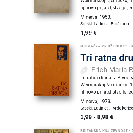
Weimarskoj Njemačkoj 192
njihovo prijateljstvo je je
Minerva
,
1953.
Srpski.
Latinica.
Broširano.
1,99
€
NJEMAČKA KNJIŽEVNOST
•
Tri ratna dr
Erich Maria
Tri ratna druga iz Prvog 
Weimarskoj Njemačkoj 192
njihovo prijateljstvo je je
Minerva
,
1978.
Srpski.
Latinica.
Tvrde korice
3,99
-
8,98
€
BRITANSKA KNJIŽEVNOST
•