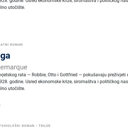
8. godine. Usred ekonomske krize, siromaštva i političkog nasi
dino utočište.
RATNI ROMAN
uga
 Remarque
svjetskog rata — Robbie, Otto i Gottfried — pokušavaju preživjeti 
8. godine. Usred ekonomske krize, siromaštva i političkog nasi
dino utočište.
.
PSIHOLOŠKI ROMAN
•
TRILER