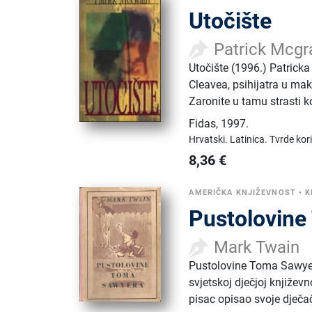
Utočište
Patrick Mcgr
Utočište (1996.) Patricka 
Cleavea, psihijatra u ma
Zaronite u tamu strasti ko
Fidas
,
1997.
Hrvatski.
Latinica.
Tvrde kor
8,36
€
AMERIČKA KNJIŽEVNOST
•
K
Pustolovin
Mark Twain
Pustolovine Toma Sawyera 
svjetskoj dječjoj književ
pisac opisao svoje dječač