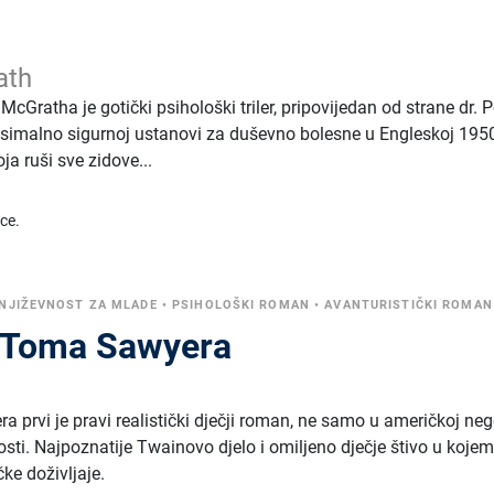
ath
McGratha je gotički psihološki triler, pripovijedan od strane dr. 
ksimalno sigurnoj ustanovi za duševno bolesne u Engleskoj 1950
ja ruši sve zidove...
ice.
NJIŽEVNOST ZA MLADE
•
PSIHOLOŠKI ROMAN
•
AVANTURISTIČKI ROMAN
e Toma Sawyera
prvi je pravi realistički dječji roman, ne samo u američkoj neg
nosti. Najpoznatije Twainovo djelo i omiljeno dječje štivo u kojem
ke doživljaje.