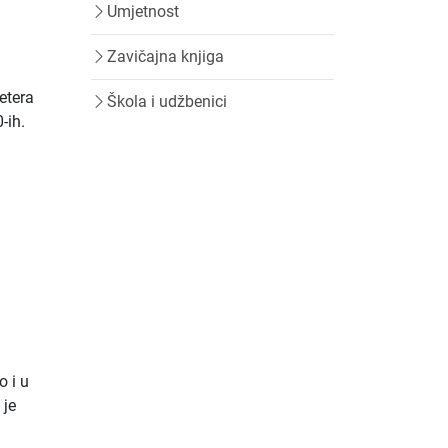
Umjetnost
Zavičajna knjiga
Petera
Škola i udžbenici
-ih.
o i u
 je