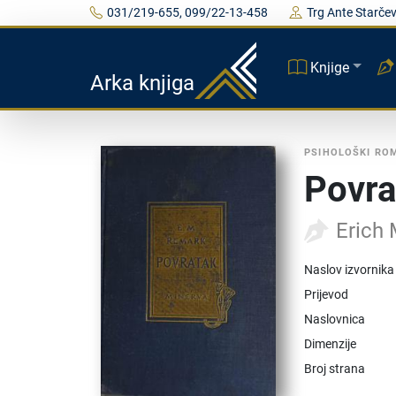
031/219-655, 099/22-13-458
Trg Ante Starčev
Knjige
Arka knjiga
PSIHOLOŠKI RO
Povra
Erich
Naslov izvornika
Prijevod
Naslovnica
Dimenzije
Broj strana