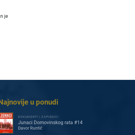
n je
Najnovije u ponudi
DOKUMENTI I ZAPISNICI
Junaci Domovinskog rata #14
Davor Runtić