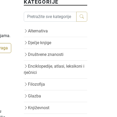
KATEGORIJE
Alternativa
ijama.
Dječje knjige
traga
Društvene znanosti
Enciklopedije, atlasi, leksikoni i
rječnici
Filozofija
Glazba
Književnost
u