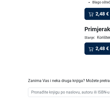
Blago ošteć
2,48
€
Primjerak
:
Korište
Stanje
2,48
€
Zanima Vas i neka druga knjiga? Možete pretraži