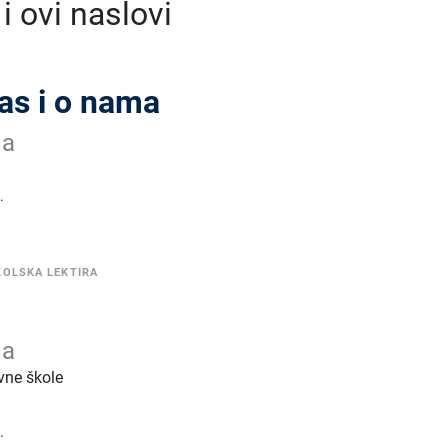
 ovi naslovi
A
as i o nama
ja
.
KOLSKA LEKTIRA
ja
vne škole
.