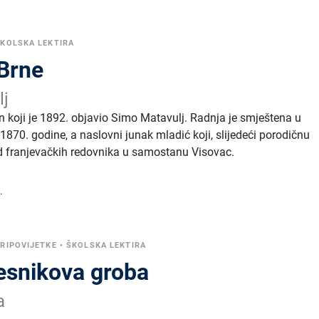
KOLSKA LEKTIRA
 Brne
lj
n koji je 1892. objavio Simo Matavulj. Radnja je smještena u
870. godine, a naslovni junak mladić koji, slijedeći porodičnu
 od franjevačkih redovnika u samostanu Visovac.
.
RIPOVIJETKE
•
ŠKOLSKA LEKTIRA
jesnikova groba
a