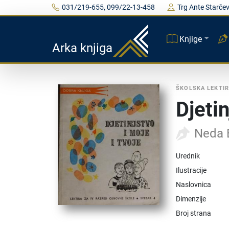
031/219-655, 099/22-13-458
Trg Ante Starčev
Knjige
Arka knjiga
ŠKOLSKA LEKTI
Djetin
Neda 
Urednik
Ilustracije
Naslovnica
Dimenzije
Broj strana