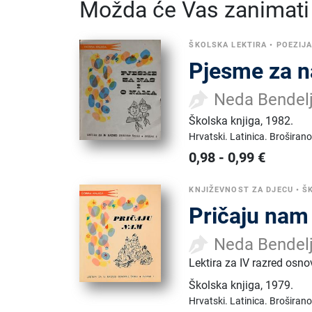
Možda će Vas zanimati i
ŠKOLSKA LEKTIRA
•
POEZIJ
Pjesme za n
Neda Bendel
Školska knjiga
,
1982.
Hrvatski.
Latinica.
Broširano
0,98
-
0,99
€
KNJIŽEVNOST ZA DJECU
•
Š
Pričaju nam
Neda Bendel
Lektira za IV razred osno
Školska knjiga
,
1979.
Hrvatski.
Latinica.
Broširano