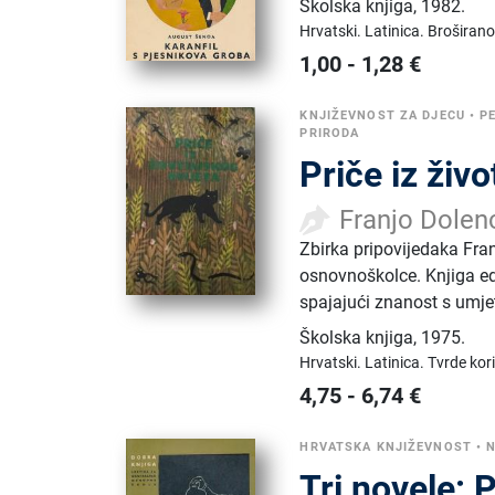
Školska knjiga
,
1982.
Hrvatski.
Latinica.
Broširano
1,00
-
1,28
€
KNJIŽEVNOST ZA DJECU
•
P
PRIRODA
Priče iz živo
Franjo Dolenc
Zbirka pripovijedaka Fran
osnovnoškolce. Knjiga ed
spajajući znanost s umj
Školska knjiga
,
1975.
Hrvatski.
Latinica.
Tvrde kor
4,75
-
6,74
€
HRVATSKA KNJIŽEVNOST
•
Tri novele: 