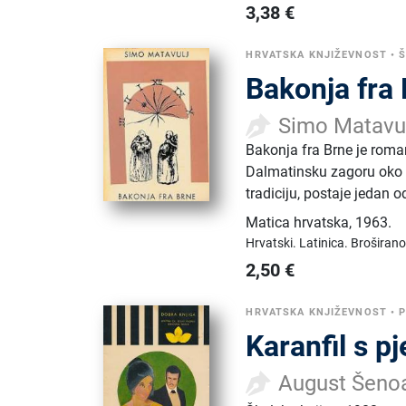
3,38
€
HRVATSKA KNJIŽEVNOST
•
Š
Bakonja fra
Simo Matavu
Bakonja fra Brne je roma
Dalmatinsku zagoru oko 1
tradiciju, postaje jedan
Matica hrvatska
,
1963.
Hrvatski.
Latinica.
Broširano
2,50
€
HRVATSKA KNJIŽEVNOST
•
P
Karanfil s p
August Šeno