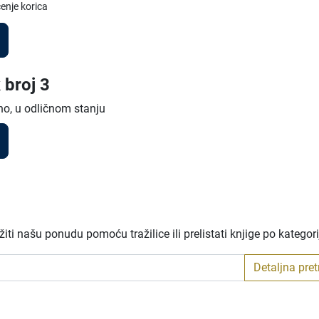
enje korica
 broj 3
no, u odličnom stanju
ti našu ponudu pomoću tražilice ili prelistati knjige po kategor
Detaljna pre