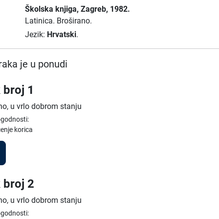
Školska knjiga
, Zagreb
, 1982.
Latinica.
Broširano.
Jezik:
Hrvatski
.
raka je u ponudi
 broj 1
no, u vrlo dobrom stanju
ogodnosti:
enje korica
 broj 2
no, u vrlo dobrom stanju
ogodnosti: