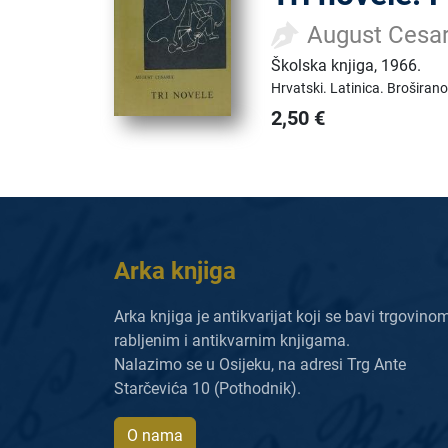
August Cesa
Školska knjiga
,
1966.
Hrvatski.
Latinica.
Broširano
2,50
€
Arka knjiga
Arka knjiga je antikvarijat koji se bavi trgovino
rabljenim i antikvarnim knjigama.
Nalazimo se u Osijeku, na adresi Trg Ante
Starčevića 10 (Pothodnik).
O nama