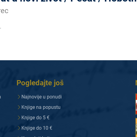
rec
.
Pogledajte još
m
Najnovije u ponudi
Knjige na popustu
Knjige do 5 €
Knjige do 10 €