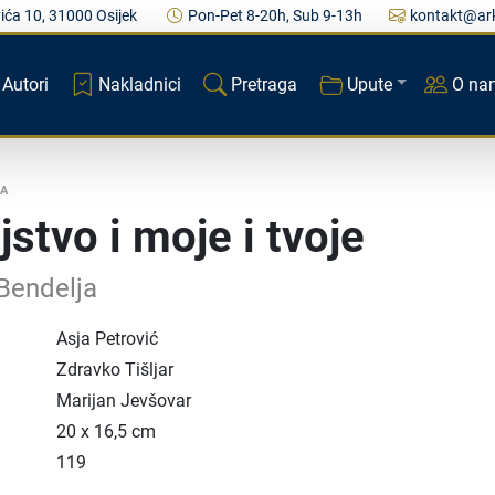
ića 10, 31000 Osijek
Pon-Pet 8-20h, Sub 9-13h
kontakt@ark
Autori
Nakladnici
Pretraga
Upute
O na
RA
jstvo i moje i tvoje
Bendelja
Asja Petrović
Zdravko Tišljar
Marijan Jevšovar
20 x 16,5 cm
119