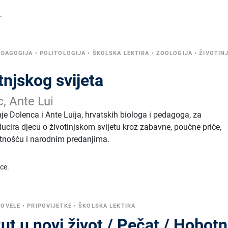
.
EDAGOGIJA
•
POLITOLOGIJA
•
ŠKOLSKA LEKTIRA
•
ZOOLOGIJA
•
ŽIVOTINJ
tnjskog svijeta
, Ante Lui
je Dolenca i Ante Luija, hrvatskih biologa i pedagoga, za
ucira djecu o životinjskom svijetu kroz zabavne, poučne priče,
etnošću i narodnim predanjima.
ice.
NOVELE
•
PRIPOVIJETKE
•
ŠKOLSKA LEKTIRA
Put u novi život / Pečat / Hobotn