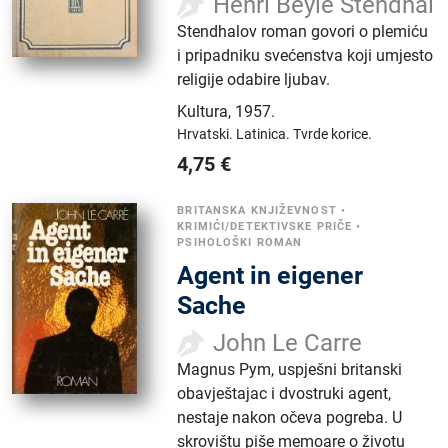
Henri Beyle Stendhal
Stendhalov roman govori o plemiću
i pripadniku svećenstva koji umjesto
religije odabire ljubav.
Kultura
,
1957.
Hrvatski.
Latinica.
Tvrde korice.
4,75
€
BRITANSKA KNJIŽEVNOST
•
KRIMIĆI/DETEKTIVSKE PRIČE
•
PSIHOLOŠKI ROMAN
Agent in eigener
Sache
John Le Carre
Magnus Pym, uspješni britanski
obavještajac i dvostruki agent,
nestaje nakon očeva pogreba. U
skrovištu piše memoare o životu