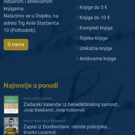
rabljenim i antikvarnim
Knjige do 5 €
knjigama.
Nalazimo se u Osijeku, na
Knjige do 10 €
adresi Trg Ante Starčevića
Kompleti knjiga
10 (Pothodnik).
Rijetke knjige
O nama
Unikatne knjige
Antikvarne knjige
Najnovije u ponudi
POVIJEST CRKVE
Zadarski kalendar iz benediktinskog samost...
Josip Balabanić, Josip Kolanović
HRVATSKA KNJIŽEVNOST
Zapisi iz Đorđevićeve: istinite policijske...
Branko Lazarević