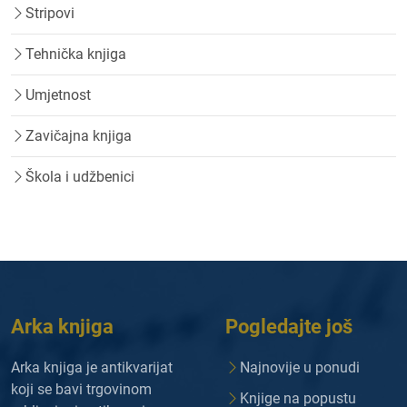
Stripovi
Tehnička knjiga
Umjetnost
Zavičajna knjiga
Škola i udžbenici
Arka knjiga
Pogledajte još
Arka knjiga je antikvarijat
Najnovije u ponudi
koji se bavi trgovinom
Knjige na popustu