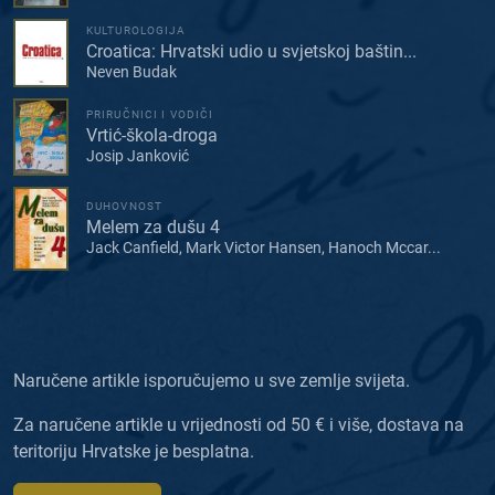
KULTUROLOGIJA
Croatica: Hrvatski udio u svjetskoj baštin...
Neven Budak
PRIRUČNICI I VODIČI
Vrtić-škola-droga
Josip Janković
DUHOVNOST
Melem za dušu 4
Jack Canfield, Mark Victor Hansen, Hanoch Mccar...
Naručene artikle isporučujemo u sve zemlje svijeta.
Za naručene artikle u vrijednosti od 50 € i više, dostava na
teritoriju Hrvatske je besplatna.