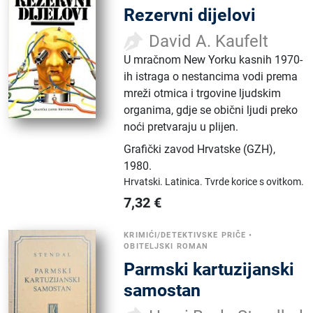
Rezervni dijelovi
David A. Kaufelt
U mračnom New Yorku kasnih 1970-
ih istraga o nestancima vodi prema
mreži otmica i trgovine ljudskim
organima, gdje se obični ljudi preko
noći pretvaraju u plijen.
Grafički zavod Hrvatske (GZH)
,
1980.
Hrvatski.
Latinica.
Tvrde korice s ovitkom.
7,32
€
KRIMIĆI/DETEKTIVSKE PRIČE
•
OBITELJSKI ROMAN
Parmski kartuzijanski
samostan