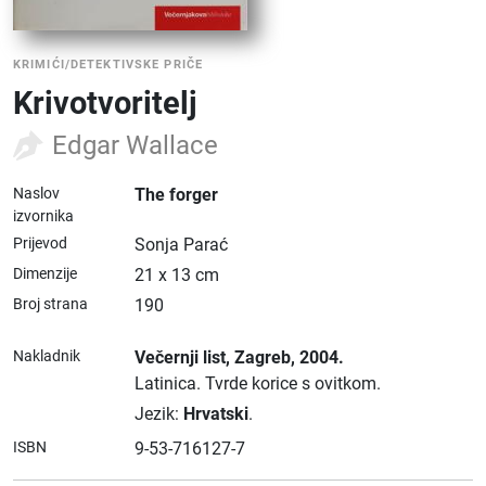
KRIMIĆI/DETEKTIVSKE PRIČE
Krivotvoritelj
Edgar Wallace
Naslov
The forger
izvornika
Prijevod
Sonja Parać
Dimenzije
21 x 13 cm
Broj strana
190
Nakladnik
Večernji list
, Zagreb
, 2004.
Latinica.
Tvrde korice s ovitkom.
Jezik:
Hrvatski
.
ISBN
9-53-716127-7