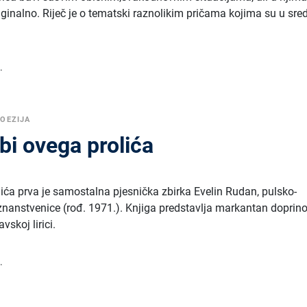
iginalno. Riječ je o tematski raznolikim pričama kojima su u sre
.
OEZIJA
bi ovega prolića
lića prva je samostalna pjesnička zbirka Evelin Rudan, pulsko-
 znanstvenice (rođ. 1971.). Knjiga predstavlja markantan doprin
vskoj lirici.
.