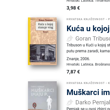
Hrvatski.
Latinica.
Tvrde kor
3,98
€
HRVATSKA KNJIŽEVNOST
•
Kuća u kojoj
Goran Tribus
Tribuson u Kući u kojoj s
putu prema zaradi, kamat
Znanje
,
2006.
Hrvatski.
Latinica.
Broširano
7,87
€
HRVATSKA KNJIŽEVNOST
•
K
Muškarci im
Darko Pernja
Pernjak se u ovoj zbirci