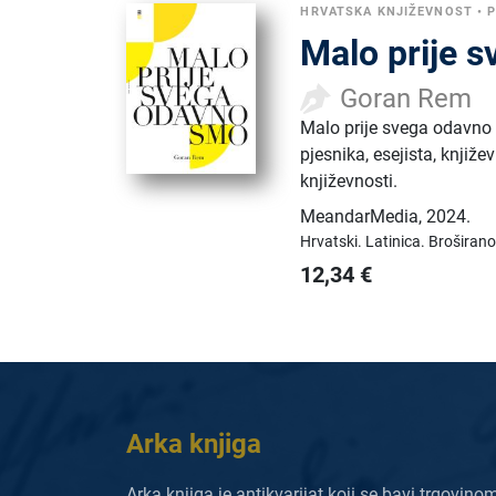
HRVATSKA KNJIŽEVNOST
•
P
Malo prije 
Goran Rem
Malo prije svega odavno 
pjesnika, esejista, knjiž
književnosti.
MeandarMedia
,
2024.
Hrvatski.
Latinica.
Broširano
12,34
€
Arka knjiga
Arka knjiga je antikvarijat koji se bavi trgovino