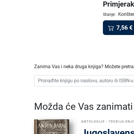
Primjerak
:
Korište
Stanje
7,56
€
Zanima Vas i neka druga knjiga? Možete pretraži
Možda će Vas zanimati i
ANTOLOGIJE
•
TEORIJA KNJ
Jugoslavens