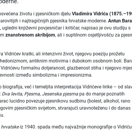
oderne.
svećena životu i pjesničkom djelu
Vladimira Vidrića (1875.–19
arovitijih i najtragičnijih pjesnika hrvatske moderne.
Antun Bar
)
, ugledni književni povjesničar i kritičar, napisao je ovu studiju s
nom
znanstvenom akribijom
, ali i suptilnom osjetljivošću za pjesn
ra Vidrićev kratki, ali intenzivni život, njegovu poeziju prožetu
 hedonizmom, antiknim motivima i dubokom osobnom boli. Bar
 Vidrićevu formalnu dotjeranost, glazbenost stiha i njegovo mje
ževnosti između simbolizma i impresionizma.
 biografija, već i temeljita interpretacija Vidrićeve lirike – od sla
t
Dva levita
,
Pjesma
,
Jesenska pjesma
pa do manje poznatih
rac lucidno povezuje pjesnikovu sudbinu (bolest, alkohol, rano
egovim pjesničkim svijetom, stvarajući uravnoteženu i do danas
ju.
 hrvatske
iz 1940. spada među najvažnije monografije o Vidriću