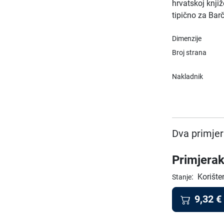
hrvatskoj knjiže
tipično za Barč
Dimenzije
Broj strana
Nakladnik
Dva primjer
Primjerak
:
Korište
Stanje
9,32
€