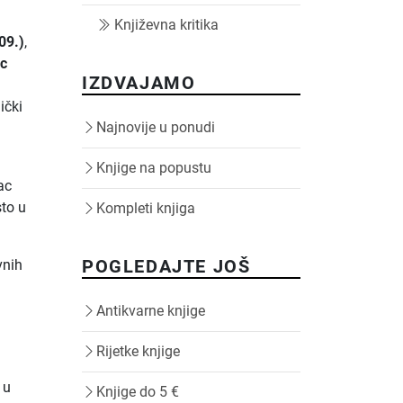
Književna kritika
09.)
,
ac
IZDVAJAMO
ički
Najnovije u ponudi
Knjige na popustu
ac
sto u
Kompleti knjiga
POGLEDAJTE JOŠ
vnih
Antikvarne knjige
Rijetke knjige
 u
Knjige do 5 €