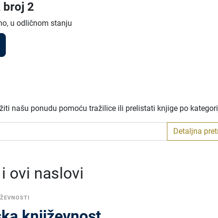
 broj 2
no, u odličnom stanju
ti našu ponudu pomoću tražilice ili prelistati knjige po kategor
Detaljna pre
 ovi naslovi
IŽEVNOSTI
ka književnost