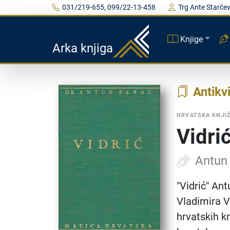
031/219-655, 099/22-13-458
Trg Ante Starčev
Knjige
Arka knjiga
Antikvi
HRVATSKA KNJI
Vidri
Antun
"Vidrić" Ant
Vladimira V
hrvatskih k