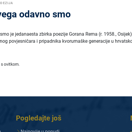
OEZIJA
svega odavno smo
smo je jedanaesta zbirka poezije Gorana Rema (r. 1958., Osijek)
evnog povjesničara i pripadnika kvorumaške generacije u hrvatsk
 s ovitkom.
Pogledajte još
m
Najnovije u ponudi