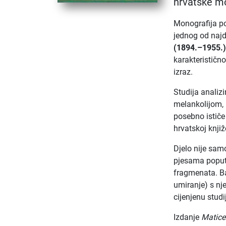
hrvatske m
Monografija po
jednog od najd
(1894.–1955.
karakteristič
izraz.
Studija analizi
melankolijom,
posebno ističe
hrvatskoj knji
Djelo nije samo
pjesama popu
fragmenata. Ba
umiranje) s nj
cijenjenu studi
Izdanje
Matice