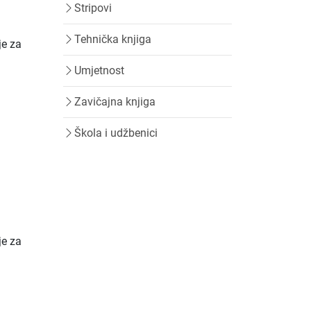
Stripovi
Tehnička knjiga
je za
a
Umjetnost
Zavičajna knjiga
Škola i udžbenici
je za
a