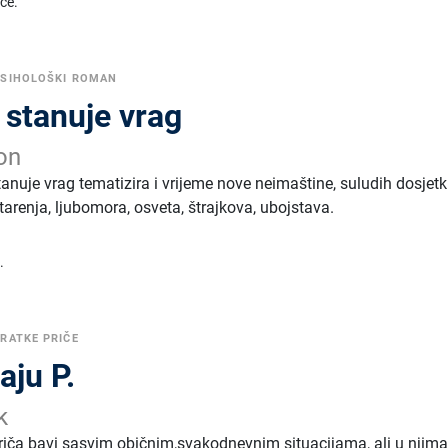
ice.
PSIHOLOŠKI ROMAN
 stanuje vrag
on
tanuje vrag tematizira i vrijeme nove neimaštine, suludih dosjetk
arenja, ljubomora, osveta, štrajkova, ubojstava.
.
RATKE PRIČE
aju P.
k
 priča bavi sasvim običnim,svakodnevnim situacijama, ali u njim