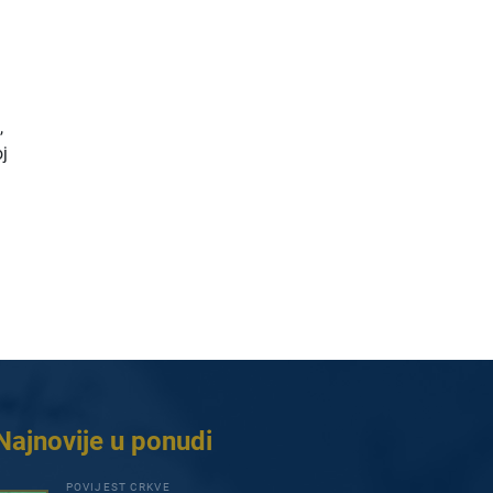
,
oj
Najnovije u ponudi
POVIJEST CRKVE