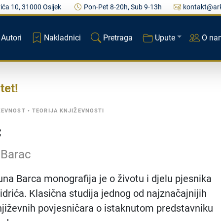
ića 10, 31000 Osijek
Pon-Pet 8-20h, Sub 9-13h
kontakt@ark
Autori
Nakladnici
Pretraga
Upute
O na
tet
ŽEVNOST
•
TEORIJA KNJIŽEVNOSTI
ć
 Barac
una Barca monografija je o životu i djelu pjesnika
idrića. Klasična studija jednog od najznačajnijih
njiževnih povjesničara o istaknutom predstavniku