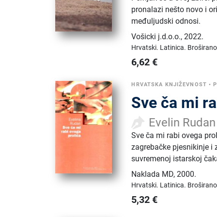
pronalazi nešto novo i or
međuljudski odnosi.
Vošicki j.d.o.o.
,
2022.
Hrvatski.
Latinica.
Broširano
6,62
€
HRVATSKA KNJIŽEVNOST
•
P
Sve ča mi ra
Evelin Rudan
Sve ča mi rabi ovega pro
zagrebačke pjesnikinje i
suvremenoj istarskoj čaka
Naklada MD
,
2000.
Hrvatski.
Latinica.
Broširano
5,32
€