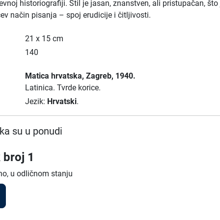
vnoj historiografiji. Stil je jasan, znanstven, ali pristupačan, što 
ev način pisanja – spoj erudicije i čitljivosti.
21 x 15 cm
140
Matica hrvatska
, Zagreb
, 1940.
Latinica.
Tvrde korice.
Jezik:
Hrvatski
.
ka su u ponudi
 broj 1
no, u odličnom stanju