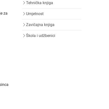
Tehnička knjiga
je za
Umjetnost
a
Zavičajna knjiga
Škola i udžbenici
sinca