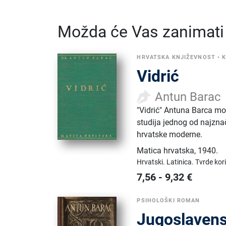
Možda će Vas zanimati i
HRVATSKA KNJIŽEVNOST
•
K
Vidrić
Antun Barac
"Vidrić" Antuna Barca mon
studija jednog od najzna
hrvatske moderne.
Matica hrvatska
,
1940.
Hrvatski.
Latinica.
Tvrde kor
7,56
-
9,32
€
PSIHOLOŠKI ROMAN
Jugoslavens