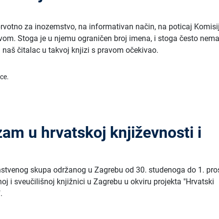
prvotno za inozemstvo, na informativan način, na poticaj Komisi
vom. Stoga je u njemu ograničen broj imena, i stoga često nem
 naš čitalac u takvoj knjizi s pravom očekivao.
ice.
am u hrvatskoj književnosti i
anstvenog skupa održanog u Zagrebu od 30. studenoga do 1. pro
j i sveučilišnoj knjižnici u Zagrebu u okviru projekta "Hrvatski
.