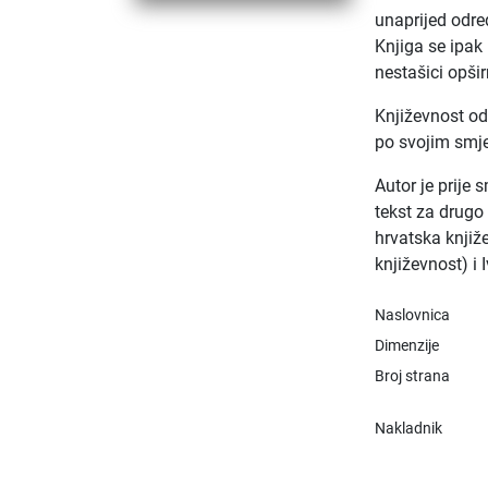
unaprijed određ
Knjiga se ipak 
nestašici opšir
Književnost o
po svojim smj
Autor je prije 
tekst za drugo 
hrvatska knjiž
književnost) i 
Naslovnica
Dimenzije
Broj strana
Nakladnik