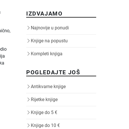
.
u
IZDVAJAMO
Najnovije u ponudi
ično,
Knjige na popustu
edio
Kompleti knjiga
ija
ska
POGLEDAJTE JOŠ
Antikvarne knjige
Rijetke knjige
Knjige do 5 €
Knjige do 10 €