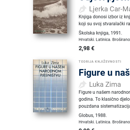
Ljerka Car-M
Knjiga donosi izbor iz k
koji su svoj stvaralački r
Školska knjiga
,
1991.
Hrvatski.
Latinica.
Broširano
2,98
€
TEORIJA KNJIŽEVNOSTI
Figure u na
Luka Zima
Figure u našem narodnom
godina. To klasično djelo 
pouzdana sistematizacija 
Globus
,
1988.
Hrvatski.
Latinica.
Broširano