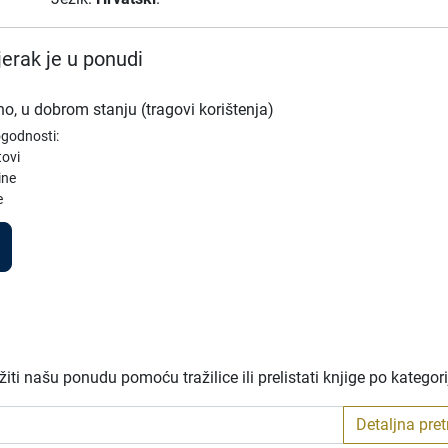
erak je u ponudi
no, u dobrom stanju (tragovi korištenja)
ogodnosti:
tovi
ine
e
ti našu ponudu pomoću tražilice ili prelistati knjige po kategor
Detaljna pre