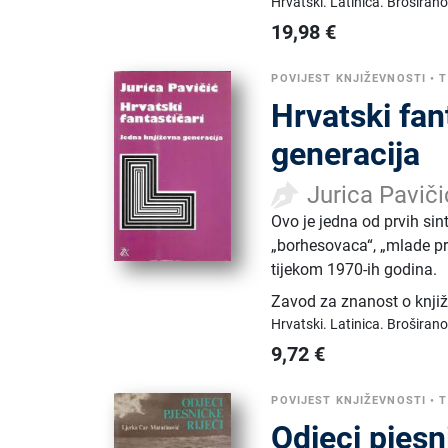
Hrvatski.
Latinica.
Broširano
19,98
€
POVIJEST KNJIŽEVNOSTI
•
T
Hrvatski fan
generacija
Jurica Paviči
Ovo je jedna od prvih sint
„borhesovaca“, „mlade pr
tijekom 1970-ih godina.
Zavod za znanost o knjiž
Hrvatski.
Latinica.
Broširano
9,72
€
POVIJEST KNJIŽEVNOSTI
•
T
Odjeci pjesni