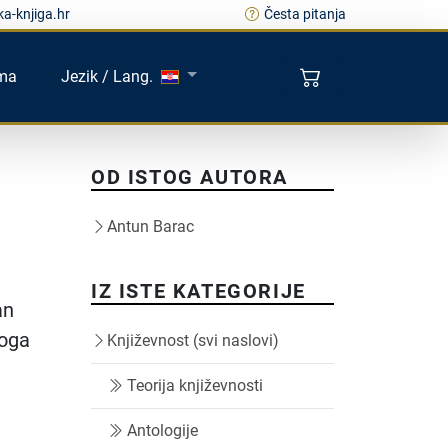
a-knjiga.hr
Česta pitanja
ma
Jezik / Lang.
OD ISTOG AUTORA
Antun Barac
IZ ISTE KATEGORIJE
an
toga
Književnost (svi naslovi)
Teorija književnosti
Antologije
i