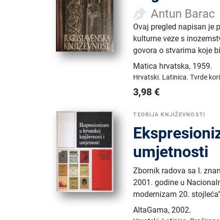
Antun Barac
Ovaj pregled napisan je 
kulturne veze s inozemst
govora o stvarima koje bi
Matica hrvatska
,
1959.
Hrvatski.
Latinica.
Tvrde kor
3,98
€
TEORIJA KNJIŽEVNOSTI
Ekspresioniz
umjetnosti
Zbornik radova sa I. zn
2001. godine u Nacionalno
modernizam 20. stojleća"
AltaGama
,
2002.