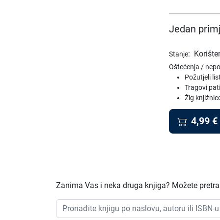
Jedan primj
:
Korište
Stanje
Oštećenja / nep
Požutjeli lis
Tragovi pat
Žig knjižnic
4,99
€
Zanima Vas i neka druga knjiga? Možete pretraži