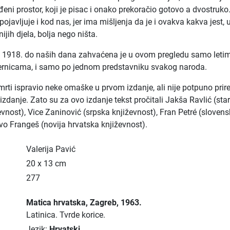
eni prostor, koji je pisac i onako prekoračio gotovo a dvostruko
pojavljuje i kod nas, jer ima mišljenja da je i ovakva kakva jest, 
nijih djela, bolja nego ništa.
d 1918. do naših dana zahvaćena je u ovom pregledu samo letim
ernicama, i samo po jednom predstavniku svakog naroda.
smrti ispravio neke omaške u prvom izdanje, ali nije potpuno prir
izdanje. Zato su za ovo izdanje tekst pročitali Jakša Ravlić (star
evnost), Vice Zaninović (srpska književnost), Fran Petré (sloven
Ivo Frangeš (novija hrvatska književnost).
Valerija Pavić
20 x 13 cm
277
Matica hrvatska
, Zagreb
, 1963.
Latinica.
Tvrde korice.
Jezik:
Hrvatski
.