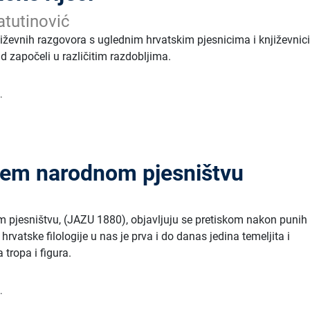
atutinović
njiževnih razgovora s uglednim hrvatskim pjesnicima i književni
ad započeli u različitim razdobljima.
.
šem narodnom pjesništvu
 pjesništvu, (JAZU 1880), objavljuju se pretiskom nakon punih
hrvatske filologije u nas je prva i do danas jedina temeljita i
tropa i figura.
.