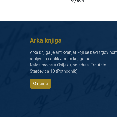
9,98
€
Arka knjiga
Arka knjiga je antikvarijat koji se bavi trgovino
rabljenim i antikvarnim knjigama.
Nalazimo se u Osijeku, na adresi Trg Ante
Starčevića 10 (Pothodnik).
O nama