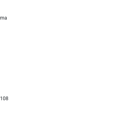
cima
 108