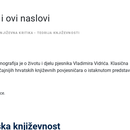
 ovi naslovi
NJIŽEVNA KRITIKA
•
TEORIJA KNJIŽEVNOSTI
ografija je o životu i djelu pjesnika Vladimira Vidrića. Klasična
čajnijih hrvatskih književnih povjesničara o istaknutom predsta
ice.
ka književnost