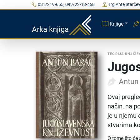
031/219-655, 099/22-13-458
Trg Ante Starčev
Knjige
Arka knjiga
TEORIJA KNJIŽE
Jugos
Antun
Ovaj pregle
način, na p
je u njemu 
stvarima ko
O tome što će s