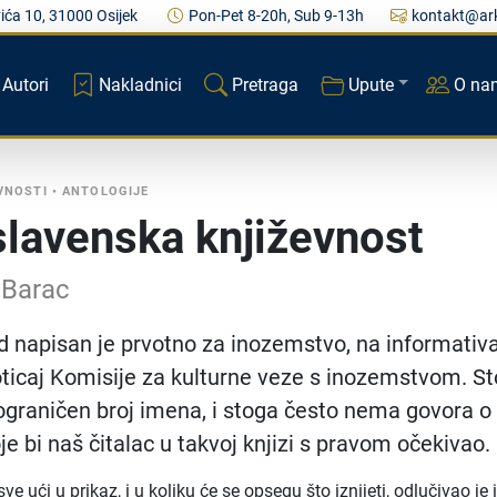
ića 10, 31000 Osijek
Pon-Pet 8-20h, Sub 9-13h
kontakt@ark
Autori
Nakladnici
Pretraga
Upute
O na
VNOSTI
•
ANTOLOGIJE
lavenska književnost
 Barac
d napisan je prvotno za inozemstvo, na informativ
oticaj Komisije za kulturne veze s inozemstvom. S
ograničen broj imena, i stoga često nema govora o
je bi naš čitalac u takvoj knjizi s pravom očekivao.
ve ući u prikaz, i u koliku će se opsegu što iznijeti, odlučivao je 