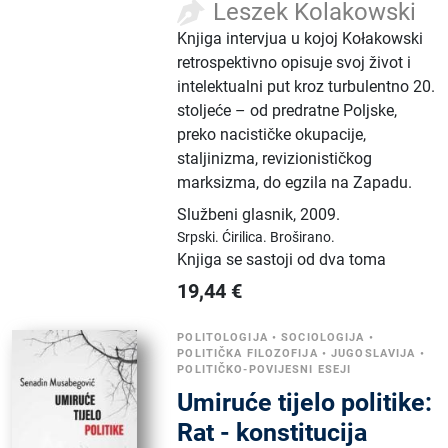
Leszek Kolakowski
Knjiga intervjua u kojoj Kołakowski
retrospektivno opisuje svoj život i
intelektualni put kroz turbulentno 20.
stoljeće – od predratne Poljske,
preko nacističke okupacije,
staljinizma, revizionističkog
marksizma, do egzila na Zapadu.
Službeni glasnik
,
2009.
Srpski.
Ćirilica.
Broširano.
Knjiga se sastoji od dva toma
19,44
€
POLITOLOGIJA
•
SOCIOLOGIJA
•
POLITIČKA FILOZOFIJA
•
JUGOSLAVIJA
•
POLITIČKO-POVIJESNI ESEJI
Umiruće tijelo politike:
Rat - konstitucija