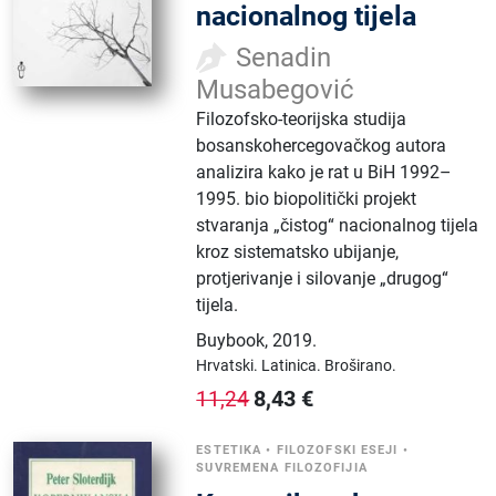
nacionalnog tijela
Senadin
Musabegović
Filozofsko-teorijska studija
bosanskohercegovačkog autora
analizira kako je rat u BiH 1992–
1995. bio biopolitički projekt
stvaranja „čistog“ nacionalnog tijela
kroz sistematsko ubijanje,
protjerivanje i silovanje „drugog“
tijela.
Buybook
,
2019.
Hrvatski.
Latinica.
Broširano.
8,43
€
11,24
ESTETIKA
•
FILOZOFSKI ESEJI
•
SUVREMENA FILOZOFIJIA