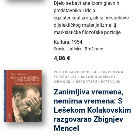
Djelo se bavi analizom glavnih
predstavnika i ideja
egzistencijalizma, ali iz perspektive
dijalektičkog materijalizma, tj.
marksističke filozofske pozicije.
Kultura
,
1954.
Srpski.
Latinica.
Broširano.
4,86
€
POLITIČKA FILOZOFIJA
•
SUVREMENA
FILOZOFIJIA
•
AUTOBIOGRAFIJE I
MEMOARI
•
REPORTAŽE I INTERVJUI
Zanimljiva vremena,
nemirna vremena: S
Lešekom Kolakovskim
razgovarao Zbignjev
Mencel