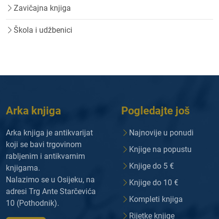
Zavičajna knjiga
Škola i udžbenici
Arka knjiga
Pogledajte još
Arka knjiga je antikvarijat
Najnovije u ponudi
koji se bavi trgovinom
Knjige na popustu
rabljenim i antikvarnim
Knjige do 5 €
knjigama.
Nalazimo se u Osijeku, na
Knjige do 10 €
adresi Trg Ante Starčevića
Kompleti knjiga
10 (Pothodnik).
Rijetke knjige