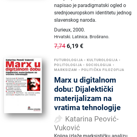
napisao je paradigmatski ogled o
srednjoeuropskom identitetu jednog
slavenskog naroda.
Durieux
,
2000.
Hrvatski.
Latinica.
Broširano.
6,19
€
7,74
FUTUROLOGIJA
•
KULTUROLOGIJA
•
POLITOLOGIJA
•
SOCIOLOGIJA
•
MARKSIZAM
•
POLITIČKA FILOZOFIJA
Marx u digitalnom
dobu: Dijalektički
materijalizam na
vratima tehnologije
Katarina Peović-
Vuković
Knjiga izlaže marksističku analizu