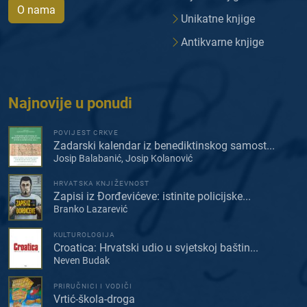
O nama
Unikatne knjige
Antikvarne knjige
Najnovije u ponudi
POVIJEST CRKVE
Zadarski kalendar iz benediktinskog samost...
Josip Balabanić, Josip Kolanović
HRVATSKA KNJIŽEVNOST
Zapisi iz Đorđevićeve: istinite policijske...
Branko Lazarević
KULTUROLOGIJA
Croatica: Hrvatski udio u svjetskoj baštin...
Neven Budak
PRIRUČNICI I VODIČI
Vrtić-škola-droga