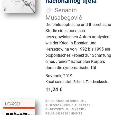
nacionalnog tijela
Senadin
Musabegović
Die philosophische und theoretische
Studie eines bosnisch-
herzegowinischen Autors analysiert,
wie der Krieg in Bosnien und
Herzegowina von 1992 bis 1995 ein
biopolitisches Projekt zur Schaffung
eines „reinen“ nationalen Körpers
durch die systematische Töt
Buybook
,
2019.
Kroatisch.
Latein Schrift.
Taschenbuch.
11,24
€
RELIGIONSPHILOSOPHIE
•
PHILOSOPHISCHE AUFSÄTZE
•
CHRISTENTUM
•
MYSTIK
•
RELIGIONSGESCHICHTE