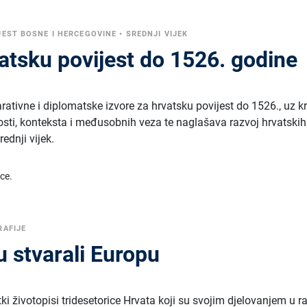
JEST BOSNE I HERCEGOVINE
•
SREDNJI VIJEK
vatsku povijest do 1526. godine
arativne i diplomatske izvore za hrvatsku povijest do 1526., uz kr
sti, konteksta i međusobnih veza te naglašava razvoj hrvatskih
rednji vijek.
ice.
RAFIJE
su stvarali Europu
atki životopisi tridesetorice Hrvata koji su svojim djelovanjem u 