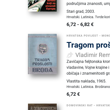
područjima znanosti, umje
Stari grad
,
2003.
Hrvatski.
Latinica.
Tvrde kor
6,72
-
6,82
€
HRVATSKA POVIJEST
•
MONO
Tragom proš
Vladimir Re
Zavičajna feljtonska kro
vladavine, Vojne krajine i
običaja i znamenitosti g
Vlastita naklada
,
1965.
Hrvatski.
Latinica.
Broširano
6,72
€
DOMOVINSKI RAT
•
HRVATSK