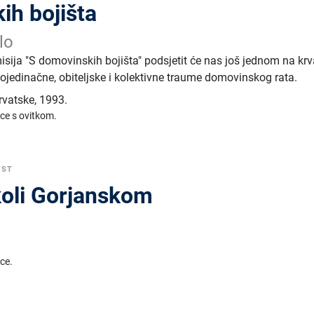
ih bojišta
lo
isija "S domovinskih bojišta" podsjetit će nas još jednom na krv
ojedinačne, obiteljske i kolektivne traume domovinskog rata.
rvatske
,
1993.
ice s ovitkom.
EST
koli Gorjanskom
ice.