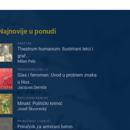
Najnovije u ponudi
GRAFIKE
Theatrum humanum: Ilustrirani letci i
graf...
Milan Pelc
FENOMENOLOGIJA
Glas i fenomen: Uvod u problem znaka
u Hus...
Jacques Derrida
POVIJESNI ROMAN
Mirakl: Politički krimić
Josef Škvorecký
PRIRUČNICI I VODIČI
Priručnik za armirani beton