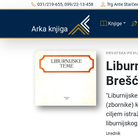
031/219-655, 099/22-13-458
Trg Ante Starčev
Knjige
Arka knjiga
HRVATSKA POVI
Libur
Brešć
"Liburnijske
(zbornike) 
ciljem istra
liburnijskog
Urednik