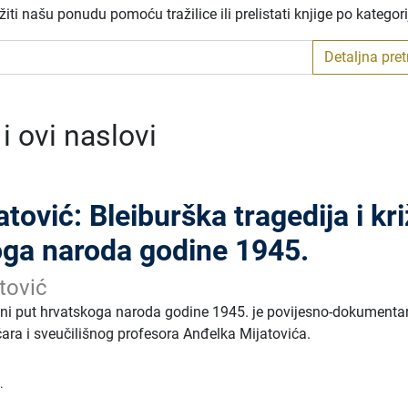
ti našu ponudu pomoću tražilice ili prelistati knjige po kategor
Detaljna pre
 ovi naslovi
tović: Bleiburška tragedija i kri
oga naroda godine 1945.
tović
rižni put hrvatskoga naroda godine 1945. je povijesno-dokumenta
čara i sveučilišnog profesora Anđelka Mijatovića.
.