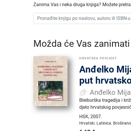
Zanima Vas i neka druga knjiga? Možete pretraži
Možda će Vas zanimati i
HRVATSKA POVIJEST
Anđelko Mija
put hrvatsk
Anđelko Mija
Bleiburška tragedija i k
djelo hrvatskog povjesni
HSK
,
2007.
Hrvatski.
Latinica.
Broširano