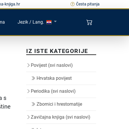
a-knjiga.hr
Česta pitanja
ma
Jezik / Lang.
IZ ISTE KATEGORIJE
Povijest (svi naslovi)
Hrvatska povijest
Periodika (svi naslovi)
a s
Zbornici i hrestomatije
štine
Zavičajna knjiga (svi naslovi)