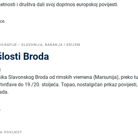
tnosti i društva dali svoj doprinos europskoj povijesti.
ice.
GRAFIJE
•
SLAVONIJA, BARANJA I SRIJEM
losti Broda
m
nika Slavonskog Broda od rimskih vremena (Marsunija), preko t
 tvrđave do 19./20. stoljeća. Topao, nostalgičan prikaz povijesti,
rada.
.
A POVIJEST