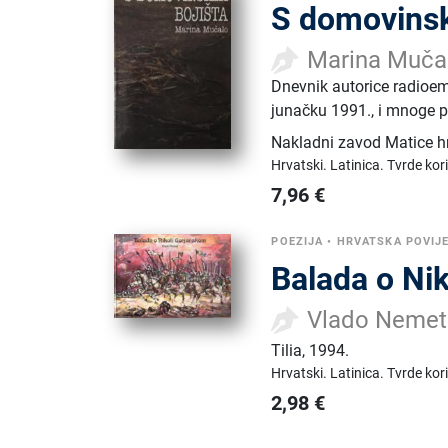
S domovinsk
Marina Muča
Dnevnik autorice radioem
junačku 1991., i mnoge p
Nakladni zavod Matice h
Hrvatski.
Latinica.
Tvrde kor
7,96
€
POEZIJA
•
HRVATSKA POVIJ
Balada o Ni
Vlado Nemet
Tilia
,
1994.
Hrvatski.
Latinica.
Tvrde kor
2,98
€