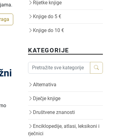
Rijetke knjige
ijama.
Knjige do 5 €
traga
Knjige do 10 €
KATEGORIJE
žni
Alternativa
Dječje knjige
rno
Društvene znanosti
Enciklopedije, atlasi, leksikoni i
rječnici