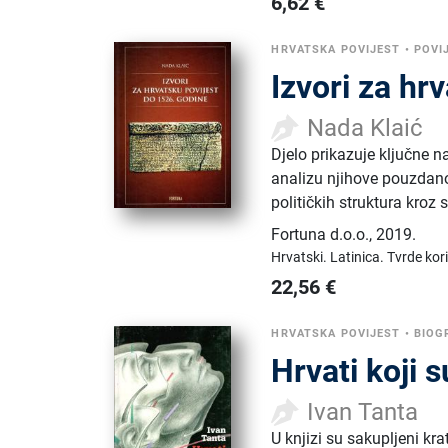
6,62
€
HRVATSKA POVIJEST
•
POVI
Izvori za hr
Nada Klaić
Djelo prikazuje ključne n
analizu njihove pouzdano
političkih struktura kroz s
Fortuna d.o.o.
,
2019.
Hrvatski.
Latinica.
Tvrde kor
22,56
€
HRVATSKA POVIJEST
•
BIOG
Hrvati koji 
Ivan Tanta
U knjizi su sakupljeni kr