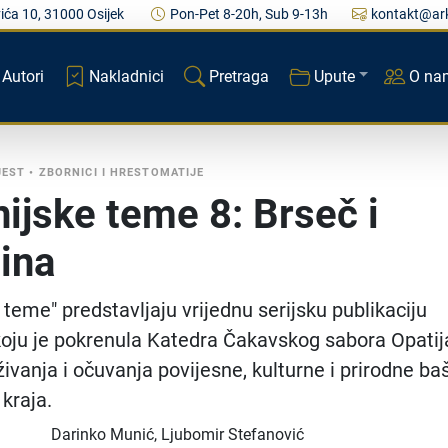
ića 10, 31000 Osijek
Pon-Pet 8-20h, Sub 9-13h
kontakt@ark
Autori
Nakladnici
Pretraga
Upute
O na
JEST
•
ZBORNICI I HRESTOMATIJE
nijske teme 8: Brseč i
ina
 teme" predstavljaju vrijednu serijsku publikaciju
koju je pokrenula Katedra Čakavskog sabora Opatij
živanja i očuvanja povijesne, kulturne i prirodne ba
 kraja.
Darinko Munić, Ljubomir Stefanović