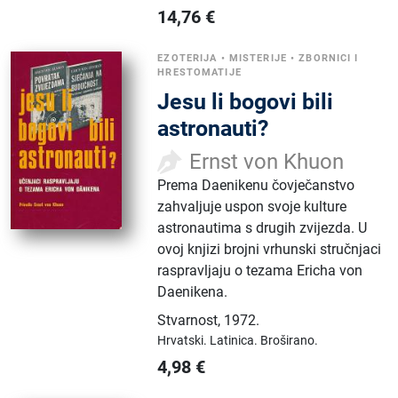
14,76
€
EZOTERIJA
•
MISTERIJE
•
ZBORNICI I
HRESTOMATIJE
Jesu li bogovi bili
astronauti?
Ernst von Khuon
Prema Daenikenu čovječanstvo
zahvaljuje uspon svoje kulture
astronautima s drugih zvijezda. U
ovoj knjizi brojni vrhunski stručnjaci
raspravljaju o tezama Ericha von
Daenikena.
Stvarnost
,
1972.
Hrvatski.
Latinica.
Broširano.
4,98
€