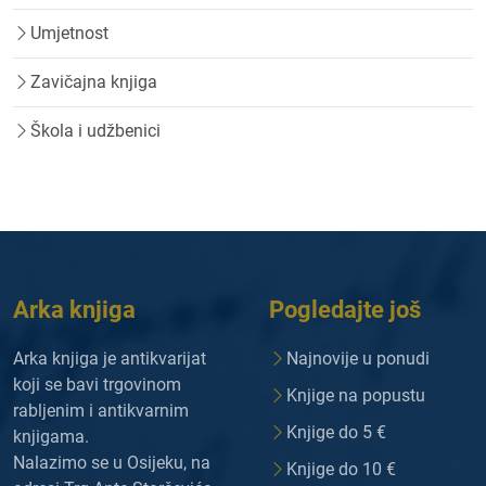
Umjetnost
Zavičajna knjiga
Škola i udžbenici
Arka knjiga
Pogledajte još
Arka knjiga je antikvarijat
Najnovije u ponudi
koji se bavi trgovinom
Knjige na popustu
rabljenim i antikvarnim
Knjige do 5 €
knjigama.
Nalazimo se u Osijeku, na
Knjige do 10 €