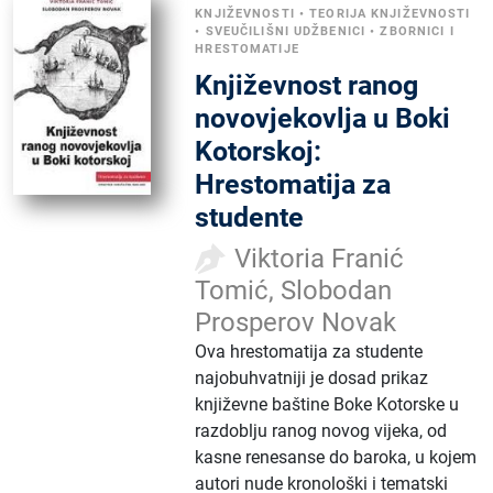
KNJIŽEVNOSTI
•
TEORIJA KNJIŽEVNOSTI
•
SVEUČILIŠNI UDŽBENICI
•
ZBORNICI I
HRESTOMATIJE
Književnost ranog
novovjekovlja u Boki
Kotorskoj:
Hrestomatija za
studente
Viktoria Franić
Tomić, Slobodan
Prosperov Novak
Ova hrestomatija za studente
najobuhvatniji je dosad prikaz
književne baštine Boke Kotorske u
razdoblju ranog novog vijeka, od
kasne renesanse do baroka, u kojem
autori nude kronološki i tematski