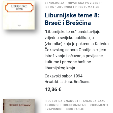
ETNOLOGIJA
•
HRVATSKA POVIJEST
•
ISTRA
•
ZBORNICI I HRESTOMATIJE
Liburnijske teme 8:
Brseč i Brešćina
"Liburnijske teme" predstavljaju
vrijednu serijsku publikaciju
(zbornike) koju je pokrenula Katedra
Čakavskog sabora Opatija s ciljem
istraživanja i očuvanja povijesne,
kulturne i prirodne baštine
liburnijskog kraja.
Čakavski sabor
,
1994.
Hrvatski.
Latinica.
Broširano.
12,36
€
FILOZOFIJA ZNANOSTI
•
IZDANJA JAZU
•
ZBORNICI I HRESTOMATIJE
•
DOKUMENTI
I ZAPISNICI
•
BIOGRAFIJE