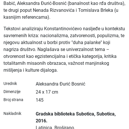
Babić, Aleksandra Đurić-Bosnić (banalnost kao rđa društva),
te drugi poput Nenada Rizvanovića i Tomislava Brleka (u
kasnijim referencama).
Tekstovi analiziraju Konstantinovićevo nasljeđe u kontekstu
savremenih kriza: nacionalizma, zatvorenosti, populizma, te
njegovu aktualnost u borbi protiv "duha palanke" koji
nagriza društvo. Naglašava se univerzalnost tema –
otvorenost kao egzistencijalna i etička kategorija, kritika
totalitarnih misaonih obrazaca, važnost manjinskog
mišljenja i kulture dijaloga.
Urednik
Aleksandra Đurić Bosnić
Dimenzije
24 x 17 cm
Broj strana
145
Nakladnik
Gradska biblioteka Subotica
, Subotica
,
2016.
Latinica.
Broširano.