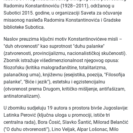
Radomiru Konstantinoviću (1928–2011), održanog u
Subotici 2015. godine, u organizaciji Saveta za očuvanje
misaonog nasleđa Radomira Konstantinovića i Gradske
biblioteke Subotica.
Naslov preuzima ključni motiv Konstantinovićeve misli –
"duh otvorenosti" kao suprotnost "duhu palanke"
(zatvorenosti, provincijalizmu, nacionalističkoj skučenosti).
Zbornik istražuje višedimenzionalnost njegovog opusa:
filozofsku (kritika malograđanštine, totalitarizma,
palanačkog uma), književnu (esejistika, poezija, "Filosofija
palanke", "Biće i jezik"), estetsku i egzistencijalnu
(otvorenost prema Drugom, kritičko mišljenje, antifašizam,
antinatonalizam).
U zborniku sudjeluju 19 autora s prostora bivše Jugoslavije:
Latinka Perović (ključna uloga u promociji, ističe tri
centralna rada), Bora Ćosić, Slavko Šantić, Milorad Belančić
("O duhu otvorenosti"), Lino Veljak, Alpar Lošonac, Milo