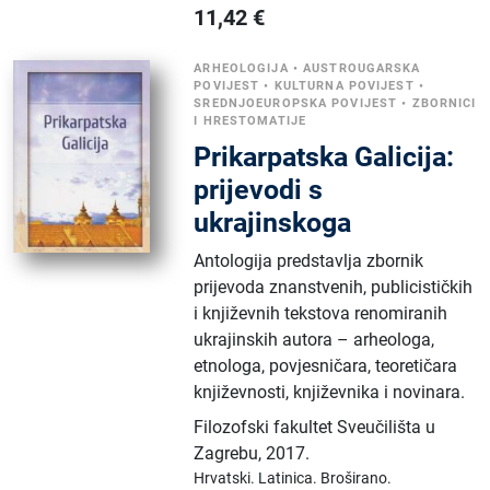
11,42
€
ARHEOLOGIJA
•
AUSTROUGARSKA
POVIJEST
•
KULTURNA POVIJEST
•
SREDNJOEUROPSKA POVIJEST
•
ZBORNICI
I HRESTOMATIJE
Prikarpatska Galicija:
prijevodi s
ukrajinskoga
Antologija predstavlja zbornik
prijevoda znanstvenih, publicističkih
i književnih tekstova renomiranih
ukrajinskih autora – arheologa,
etnologa, povjesničara, teoretičara
književnosti, književnika i novinara.
Filozofski fakultet Sveučilišta u
Zagrebu
,
2017.
Hrvatski.
Latinica.
Broširano.