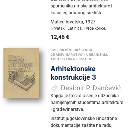
spomenika rimske arhitekture i
kasnijeg urbanog središta.
Matica hrvatska
,
1927.
Hrvatski.
Latinica.
Tvrde korice.
12,46
€
SVEUČILIŠNI UDŽBENICI
•
GRAĐEVINARSTVO
•
URBANIZAM,
ARHITEKTURA I DIZAJN
Arhitektonske
konstrukcije 3
Desimir P. Dančević
Knjiga je treći dio serije udžbenika
namijenjenih studentima arhitekture
i građevinarstva.
Institut jugoslovenske i inostrane
dokumentacije zaštite na radu
,