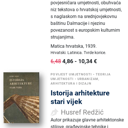
povjesničara umjetnosti, obuhvaća
niz tekstova o hrvatskoj umjetnosti,
s naglaskom na srednjovjekovnu
baštinu Dalmacije i njezinu
povezanost s europskim kulturnim
strujanjima.
Matica hrvatska
,
1939.
Hrvatski.
Latinica.
Tvrde korice.
4,86
-
10,34
€
6,48
POVIJEST UMJETNOSTI
•
TEORIJA
UMJETNOSTI
•
URBANIZAM,
ARHITEKTURA I DIZAJN
Istorija arhitekture
stari vijek
Husref Redžić
Autor prikazuje glavne arhitektonske
stilove, građevinske tehnike i