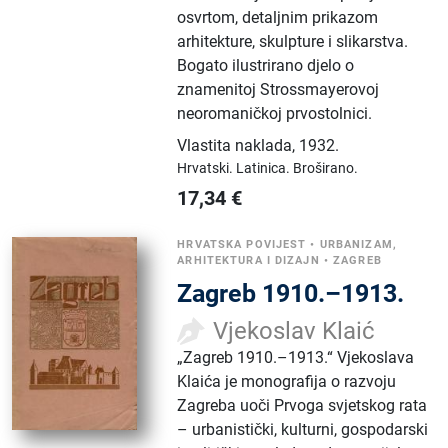
osvrtom, detaljnim prikazom
arhitekture, skulpture i slikarstva.
Bogato ilustrirano djelo o
znamenitoj Strossmayerovoj
neoromaničkoj prvostolnici.
Vlastita naklada
,
1932.
Hrvatski.
Latinica.
Broširano.
17,34
€
HRVATSKA POVIJEST
•
URBANIZAM,
ARHITEKTURA I DIZAJN
•
ZAGREB
Zagreb 1910.–1913.
Vjekoslav Klaić
„Zagreb 1910.–1913.“ Vjekoslava
Klaića je monografija o razvoju
Zagreba uoči Prvoga svjetskog rata
– urbanistički, kulturni, gospodarski