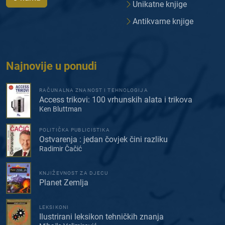
Unikatne knjige
Antikvarne knjige
Najnovije u ponudi
RAČUNALNA ZNANOST I TEHNOLOGIJA
Access trikovi: 100 vrhunskih alata i trikova
Ken Bluttman
POLITIČKA PUBLICISTIKA
Ostvarenja : jedan čovjek čini razliku
Radimir Čačić
KNJIŽEVNOST ZA DJECU
Planet Zemlja
LEKSIKONI
Ilustrirani leksikon tehničkih znanja