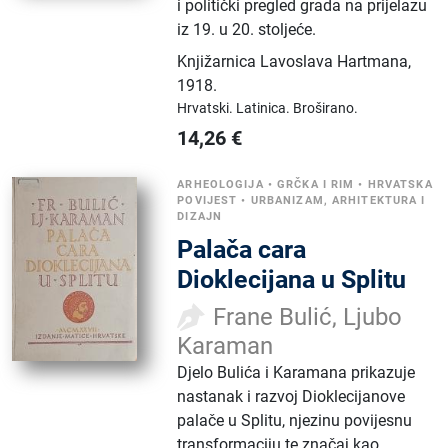
i politički pregled grada na prijelazu
iz 19. u 20. stoljeće.
Knjižarnica Lavoslava Hartmana
,
1918.
Hrvatski.
Latinica.
Broširano.
14,26
€
ARHEOLOGIJA
•
GRČKA I RIM
•
HRVATSKA
POVIJEST
•
URBANIZAM, ARHITEKTURA I
DIZAJN
Palača cara
Dioklecijana u Splitu
Frane Bulić, Ljubo
Karaman
Djelo Bulića i Karamana prikazuje
nastanak i razvoj Dioklecijanove
palače u Splitu, njezinu povijesnu
transformaciju te značaj kao