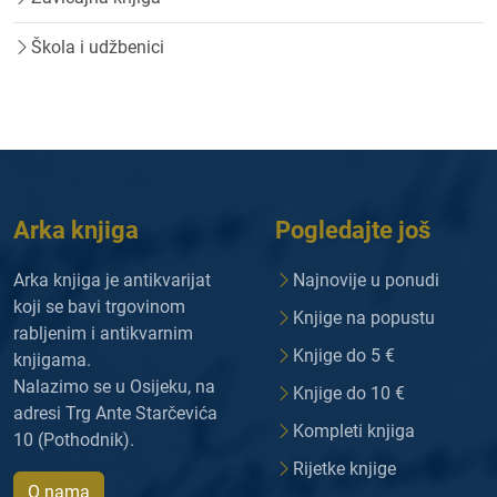
Škola i udžbenici
Arka knjiga
Pogledajte još
Arka knjiga je antikvarijat
Najnovije u ponudi
koji se bavi trgovinom
Knjige na popustu
rabljenim i antikvarnim
Knjige do 5 €
knjigama.
Nalazimo se u Osijeku, na
Knjige do 10 €
adresi Trg Ante Starčevića
Kompleti knjiga
10 (Pothodnik).
Rijetke knjige
O nama