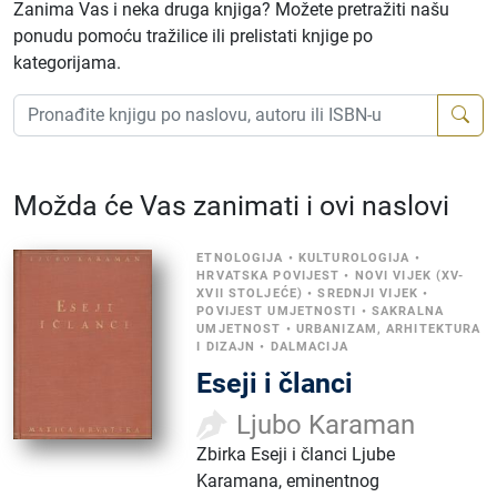
Zanima Vas i neka druga knjiga? Možete pretražiti našu
ponudu pomoću tražilice ili prelistati knjige po
kategorijama.
Možda će Vas zanimati i ovi naslovi
ETNOLOGIJA
•
KULTUROLOGIJA
•
HRVATSKA POVIJEST
•
NOVI VIJEK (XV-
XVII STOLJEĆE)
•
SREDNJI VIJEK
•
POVIJEST UMJETNOSTI
•
SAKRALNA
UMJETNOST
•
URBANIZAM, ARHITEKTURA
I DIZAJN
•
DALMACIJA
Eseji i članci
Ljubo Karaman
Zbirka Eseji i članci Ljube
Karamana, eminentnog