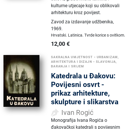
kulturne utjecaje koji su oblikovali
arhitekturu kroz povijest.
Zavod za izdavanje udžbenika
,
1969.
Hrvatski.
Latinica.
Tvrde korice s ovitkom.
12,00
€
SAKRALNA UMJETNOST
•
URBANIZAM,
ARHITEKTURA I DIZAJN
•
SLAVONIJA,
BARANJA I SRIJEM
Katedrala u Đakovu:
Povijesni osvrt -
prikaz arhitekture,
skulpture i slikarstva
Ivan Rogić
Monografija Ivana Rogića o
đakovačkoj katedrali s povijesnim