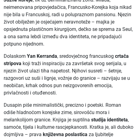
neimenovana pripovjedačica, Francusko-Korejka koja nikad
nije bila u Francuskoj, radi u polupraznom pansionu. Njezin
život obilježen je osjećajem neravnoteže – majka je
opsjednuta plastičnom kirurgijom, dečko se sprema za Seul,
a ona sama lebdi između dva identiteta, ne pripadajući
potpuno nijednom.
Dolaskom
Yan Kerranda
, sredovječnog francuskog
crtača
stripova
koji traži inspiraciju za završetak svog serijala, u
njezin život ulazi tiha napetost. Njihovi susreti – šetnje,
razgovori uz suši i lignje, vožnje do granice – razvijaju se u
neobičan, krhak odnos pun neizgovorenih emocija,
privlačnosti i otuđenosti.
Dusapin piše minimalistički, precizno i poetski. Roman
odiše hladnoćom korejske zime, sirovošću mora i
melankolijom granice. Knjiga je suptilna
studija identiteta
,
samoće, tijela i kulturne rascjepkanosti. Kratka je, ali duboko
dojmljiva – prava
književna poslastica
za ljubitelje