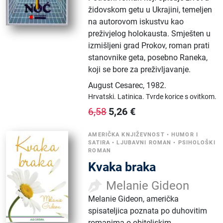
židovskom getu u Ukrajini, temeljen
na autorovom iskustvu kao
preživjelog holokausta. Smješten u
izmišljeni grad Prokov, roman prati
stanovnike geta, posebno Raneka,
koji se bore za preživljavanje.
August Cesarec
,
1982.
Hrvatski.
Latinica.
Tvrde korice s ovitkom.
5,26
€
6,58
AMERIČKA KNJIŽEVNOST
•
HUMOR I
SATIRA
•
LJUBAVNI ROMAN
•
PSIHOLOŠKI
ROMAN
Kvaka braka
Melanie Gideon
Melanie Gideon, američka
spisateljica poznata po duhovitim
romanima o obiteljskim