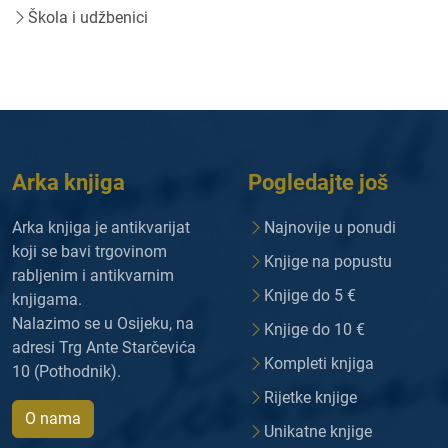
Škola i udžbenici
Arka knjiga
Pogledajte još
Arka knjiga je antikvarijat
Najnovije u ponudi
koji se bavi trgovinom
Knjige na popustu
rabljenim i antikvarnim
Knjige do 5 €
knjigama.
Nalazimo se u Osijeku, na
Knjige do 10 €
adresi Trg Ante Starčevića
Kompleti knjiga
10 (Pothodnik).
Rijetke knjige
O nama
Unikatne knjige