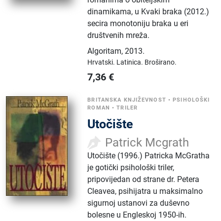
dinamikama, u Kvaki braka (2012.)
secira monotoniju braka u eri
društvenih mreža.
Algoritam
,
2013.
Hrvatski.
Latinica.
Broširano.
7,36
€
BRITANSKA KNJIŽEVNOST
•
PSIHOLOŠKI
ROMAN
•
TRILER
Utočište
Patrick Mcgrath
Utočište (1996.) Patricka McGratha
je gotički psihološki triler,
pripovijedan od strane dr. Petera
Cleavea, psihijatra u maksimalno
sigurnoj ustanovi za duševno
bolesne u Engleskoj 1950-ih.