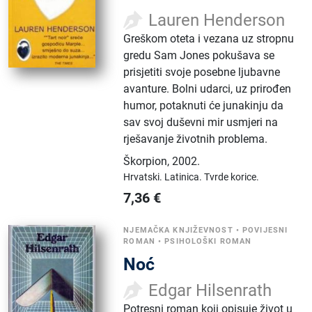
Lauren Henderson
Greškom oteta i vezana uz stropnu
gredu Sam Jones pokušava se
prisjetiti svoje posebne ljubavne
avanture. Bolni udarci, uz prirođen
humor, potaknuti će junakinju da
sav svoj duševni mir usmjeri na
rješavanje životnih problema.
Škorpion
,
2002.
Hrvatski.
Latinica.
Tvrde korice.
7,36
€
NJEMAČKA KNJIŽEVNOST
•
POVIJESNI
ROMAN
•
PSIHOLOŠKI ROMAN
Noć
Edgar Hilsenrath
Potresni roman koji opisuje život u