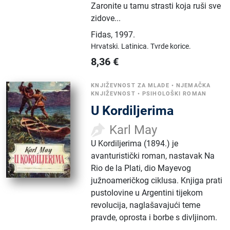
Zaronite u tamu strasti koja ruši sve
zidove...
Fidas
,
1997.
Hrvatski.
Latinica.
Tvrde korice.
8,36
€
KNJIŽEVNOST ZA MLADE
•
NJEMAČKA
KNJIŽEVNOST
•
PSIHOLOŠKI ROMAN
U Kordiljerima
Karl May
U Kordiljerima (1894.) je
avanturistički roman, nastavak Na
Rio de la Plati, dio Mayevog
južnoameričkog ciklusa. Knjiga prati
pustolovine u Argentini tijekom
revolucija, naglašavajući teme
pravde, oprosta i borbe s divljinom.