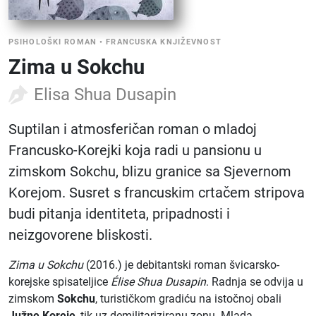
PSIHOLOŠKI ROMAN
•
FRANCUSKA KNJIŽEVNOST
Zima u Sokchu
Elisa Shua Dusapin
Suptilan i atmosferičan roman o mladoj
Francusko-Korejki koja radi u pansionu u
zimskom Sokchu, blizu granice sa Sjevernom
Korejom. Susret s francuskim crtačem stripova
budi pitanja identiteta, pripadnosti i
neizgovorene bliskosti.
Zima u Sokchu
(2016.) je debitantski roman švicarsko-
korejske spisateljice
Élise Shua Dusapin
. Radnja se odvija u
zimskom
Sokchu
, turističkom gradiću na istočnoj obali
Južne Koreje
, tik uz demilitariziranu zonu. Mlada,