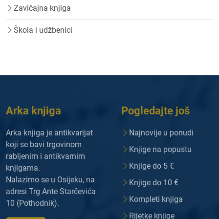
Zavičajna knjiga
Škola i udžbenici
Arka knjiga
Pogledajte još
Arka knjiga je antikvarijat
Najnovije u ponudi
koji se bavi trgovinom
Knjige na popustu
rabljenim i antikvarnim
Knjige do 5 €
knjigama.
Nalazimo se u Osijeku, na
Knjige do 10 €
adresi Trg Ante Starčevića
Kompleti knjiga
10 (Pothodnik).
Rijetke knjige