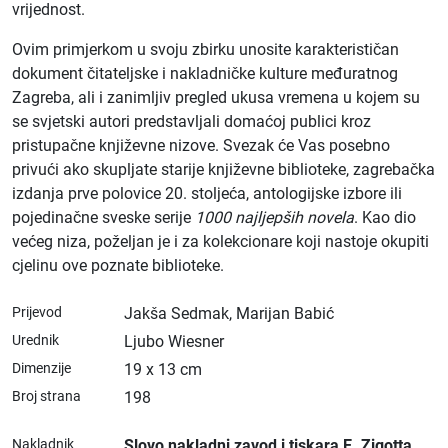
vrijednost.
Ovim primjerkom u svoju zbirku unosite karakterističan
dokument čitateljske i nakladničke kulture međuratnog
Zagreba, ali i zanimljiv pregled ukusa vremena u kojem su
se svjetski autori predstavljali domaćoj publici kroz
pristupačne književne nizove. Svezak će Vas posebno
privući ako skupljate starije književne biblioteke, zagrebačka
izdanja prve polovice 20. stoljeća, antologijske izbore ili
pojedinačne sveske serije
1000 najljepših novela
. Kao dio
većeg niza, poželjan je i za kolekcionare koji nastoje okupiti
cjelinu ove poznate biblioteke.
Prijevod
Jakša Sedmak, Marijan Babić
Urednik
Ljubo Wiesner
Dimenzije
19 x 13 cm
Broj strana
198
Nakladnik
Slovo nakladni zavod i tiskara E. Zigotta
,