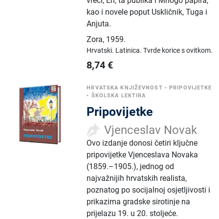
vreći, Eh, ta publika i Mnogo papira,
kao i novele poput Uskličnik, Tuga i
Anjuta.
Zora
,
1959.
Hrvatski.
Latinica.
Tvrde korice s ovitkom.
8,74
€
HRVATSKA KNJIŽEVNOST
•
PRIPOVIJETKE
•
ŠKOLSKA LEKTIRA
Pripovijetke
Vjenceslav Novak
Ovo izdanje donosi četiri ključne
pripovijetke Vjenceslava Novaka
(1859.–1905.), jednog od
najvažnijih hrvatskih realista,
poznatog po socijalnoj osjetljivosti i
prikazima gradske sirotinje na
prijelazu 19. u 20. stoljeće.