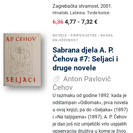
Zagrebačka stvarnost
,
2001.
Hrvatski.
Latinica.
Tvrde korice.
4,77
-
7,32
€
6,36
NOVELE
•
PRIPOVIJETKE
•
RUSKA
KNJIŽEVNOST
Sabrana djela A. P.
Čehova #7: Seljaci i
druge novele
Anton Pavlovič
Čehov
U razmaku od godine 1892. kada je
odštampan »Odlomak«, prva novela
u ovoj knjizi, pa do »Seljaka« (1897)
i »Na taljigama« (1897), A. P. Čehov
je dao još niz umjetički vrlo uspjelih
opservacija društva u kome je živio.