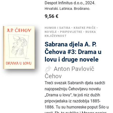
Despot Infinitus d.o.o.
,
2024.
Hrvatski.
Latinica.
Broširano.
9,56
€
HUMOR I SATIRA
•
KRATKE PRIČE
•
NOVELE
•
PRIPOVIJETKE
•
RUSKA
KNJIŽEVNOST
Sabrana djela A. P.
Čehova #3: Drama u
lovu i druge novele
Anton Pavlovič
Čehov
Treći svezak Sabranih djela sadrži
najopsežniju Čehovljevu novelu
„Drama u lovu“, te još niz dužih
pripovjedaka iz razdoblja 1885-
1886. Tu su humoreske poput Šilo u