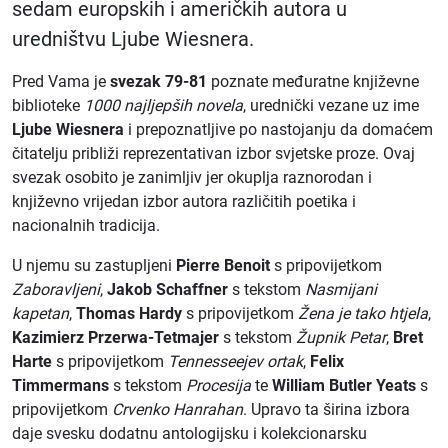
sedam europskih i američkih autora u
uredništvu Ljube Wiesnera.
Pred Vama je
svezak 79-81
poznate međuratne književne
biblioteke
1000 najljepših novela
, urednički vezane uz ime
Ljube Wiesnera
i prepoznatljive po nastojanju da domaćem
čitatelju približi reprezentativan izbor svjetske proze. Ovaj
svezak osobito je zanimljiv jer okuplja raznorodan i
književno vrijedan izbor autora različitih poetika i
nacionalnih tradicija.
U njemu su zastupljeni
Pierre Benoit
s pripovijetkom
Zaboravljeni
,
Jakob Schaffner
s tekstom
Nasmijani
kapetan
,
Thomas Hardy
s pripovijetkom
Žena je tako htjela
,
Kazimierz Przerwa-Tetmajer
s tekstom
Župnik Petar
,
Bret
Harte
s pripovijetkom
Tennesseejev ortak
,
Felix
Timmermans
s tekstom
Procesija
te
William Butler Yeats
s
pripovijetkom
Crvenko Hanrahan
. Upravo ta širina izbora
daje svesku dodatnu antologijsku i kolekcionarsku