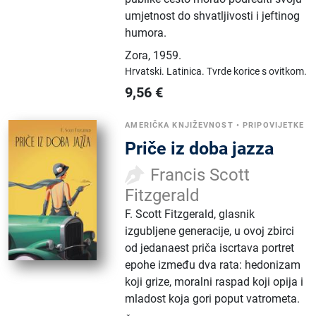
umjetnost do shvatljivosti i jeftinog
humora.
Zora
,
1959.
Hrvatski.
Latinica.
Tvrde korice s ovitkom.
9,56
€
AMERIČKA KNJIŽEVNOST
•
PRIPOVIJETKE
Priče iz doba jazza
Francis Scott
Fitzgerald
F. Scott Fitzgerald, glasnik
izgubljene generacije, u ovoj zbirci
od jedanaest priča iscrtava portret
epohe između dva rata: hedonizam
koji grize, moralni raspad koji opija i
mladost koja gori poput vatrometa.