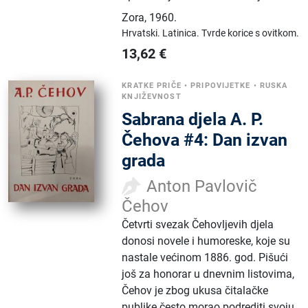
Zora
,
1960.
Hrvatski.
Latinica.
Tvrde korice s ovitkom.
13,62
€
KRATKE PRIČE
•
PRIPOVIJETKE
•
RUSKA
KNJIŽEVNOST
Sabrana djela A. P.
Čehova #4: Dan izvan
grada
Anton Pavlovič
Čehov
Četvrti svezak Čehovljevih djela
donosi novele i humoreske, koje su
nastale većinom 1886. god. Pišući
još za honorar u dnevnim listovima,
Čehov je zbog ukusa čitalačke
publike često morao podrediti svoju