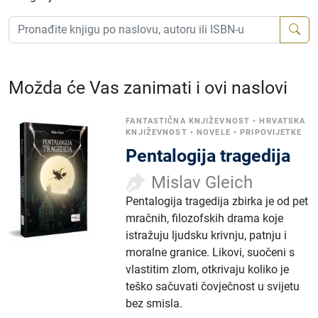
Možda će Vas zanimati i ovi naslovi
FANTASTIČNA KNJIŽEVNOST
•
HRVATSKA
KNJIŽEVNOST
•
NOVELE
•
PRIPOVIJETKE
Pentalogija tragedija
Mislav Gleich
Pentalogija tragedija zbirka je od pet
mračnih, filozofskih drama koje
istražuju ljudsku krivnju, patnju i
moralne granice. Likovi, suočeni s
vlastitim zlom, otkrivaju koliko je
teško sačuvati čovječnost u svijetu
bez smisla.