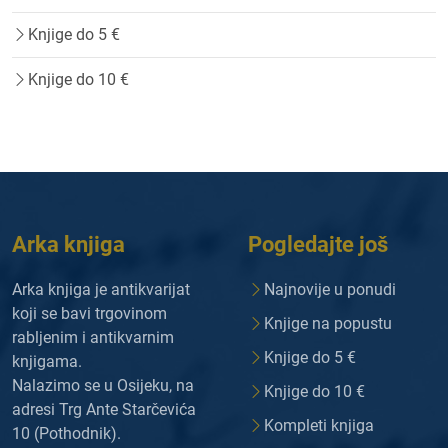
Knjige do 5 €
Knjige do 10 €
Arka knjiga
Pogledajte još
Arka knjiga je antikvarijat
Najnovije u ponudi
koji se bavi trgovinom
Knjige na popustu
rabljenim i antikvarnim
Knjige do 5 €
knjigama.
Nalazimo se u Osijeku, na
Knjige do 10 €
adresi Trg Ante Starčevića
Kompleti knjiga
10 (Pothodnik).