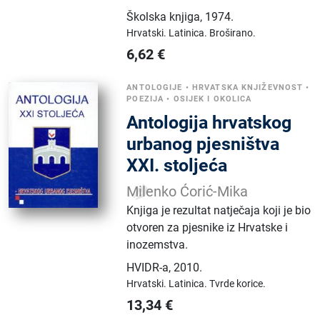
Školska knjiga
,
1974.
Hrvatski.
Latinica.
Broširano.
6,62
€
ANTOLOGIJE
•
HRVATSKA KNJIŽEVNOST
•
POEZIJA
•
OSIJEK I OKOLICA
Antologija hrvatskog
urbanog pjesništva
XXI. stoljeća
Milenko Ćorić-Mika
Knjiga je rezultat natječaja koji je bio
otvoren za pjesnike iz Hrvatske i
inozemstva.
HVIDR-a
,
2010.
Hrvatski.
Latinica.
Tvrde korice.
13,34
€