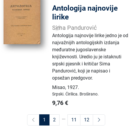
Antologija najnovije
lirike
Sima Pandurović
Antologija najnovije lirike jedno je od
najvažnijih antologijskih izdanja
međuratne jugoslavenske
književnosti. Uredio ju je istaknuti
srpski pjesnik i kritičar Sima
Pandurović, koji je napisao i
opsežan predgovor.
Misao
,
1927.
Srpski.
Ćirilica.
Broširano.
9,76
€
...
1
2
11
12