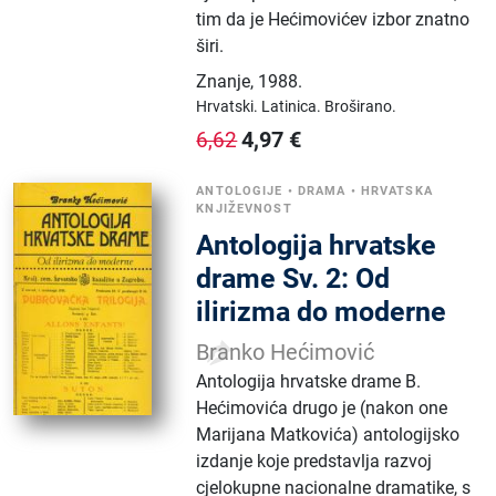
tim da je Hećimovićev izbor znatno
širi.
Znanje
,
1988.
Hrvatski.
Latinica.
Broširano.
4,97
€
6,62
ANTOLOGIJE
•
DRAMA
•
HRVATSKA
KNJIŽEVNOST
Antologija hrvatske
drame Sv. 2: Od
ilirizma do moderne
Branko Hećimović
Antologija hrvatske drame B.
Hećimovića drugo je (nakon one
Marijana Matkovića) antologijsko
izdanje koje predstavlja razvoj
cjelokupne nacionalne dramatike, s