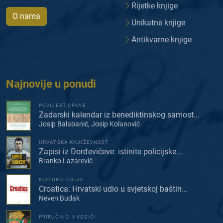
Rijetke knjige
O nama
Unikatne knjige
Antikvarne knjige
Najnovije u ponudi
POVIJEST CRKVE
Zadarski kalendar iz benediktinskog samost...
Josip Balabanić, Josip Kolanović
HRVATSKA KNJIŽEVNOST
Zapisi iz Đorđevićeve: istinite policijske...
Branko Lazarević
KULTUROLOGIJA
Croatica: Hrvatski udio u svjetskoj baštin...
Neven Budak
PRIRUČNICI I VODIČI