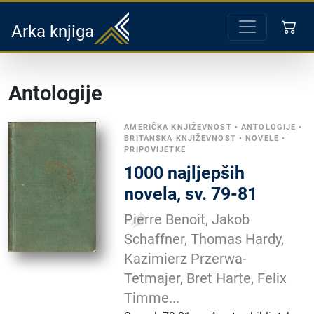
Arka knjiga
Antologije
AMERIČKA KNJIŽEVNOST
•
ANTOLOGIJE
•
BRITANSKA KNJIŽEVNOST
•
NOVELE
•
PRIPOVIJETKE
1000 najljepših
novela, sv. 79-81
Pierre Benoit, Jakob
Schaffner, Thomas Hardy,
Kazimierz Przerwa-
Tetmajer, Bret Harte, Felix
Timme...