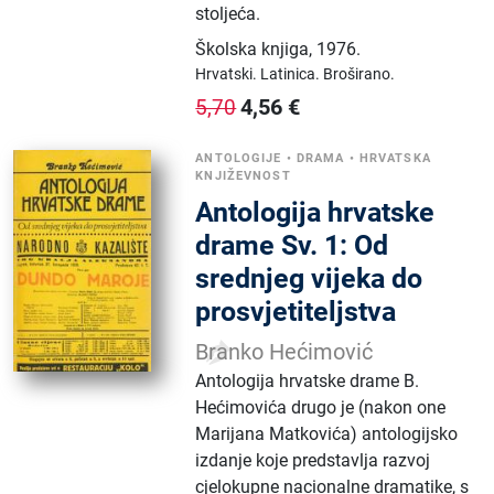
stoljeća.
Školska knjiga
,
1976.
Hrvatski.
Latinica.
Broširano.
4,56
€
5,70
ANTOLOGIJE
•
DRAMA
•
HRVATSKA
KNJIŽEVNOST
Antologija hrvatske
drame Sv. 1: Od
srednjeg vijeka do
prosvjetiteljstva
Branko Hećimović
Antologija hrvatske drame B.
Hećimovića drugo je (nakon one
Marijana Matkovića) antologijsko
izdanje koje predstavlja razvoj
cjelokupne nacionalne dramatike, s