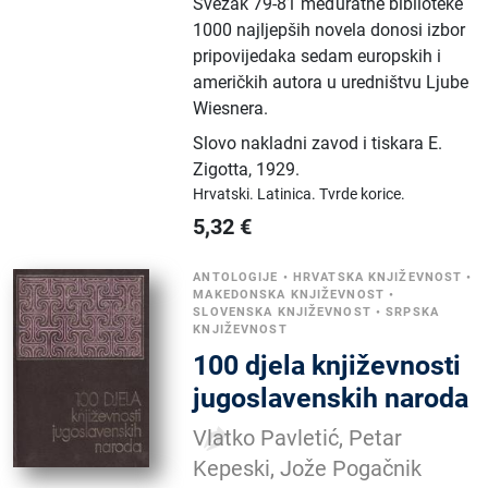
Svezak 79-81 međuratne biblioteke
1000 najljepših novela donosi izbor
pripovijedaka sedam europskih i
američkih autora u uredništvu Ljube
Wiesnera.
Slovo nakladni zavod i tiskara E.
Zigotta
,
1929.
Hrvatski.
Latinica.
Tvrde korice.
5,32
€
ANTOLOGIJE
•
HRVATSKA KNJIŽEVNOST
•
MAKEDONSKA KNJIŽEVNOST
•
SLOVENSKA KNJIŽEVNOST
•
SRPSKA
KNJIŽEVNOST
100 djela književnosti
jugoslavenskih naroda
Vlatko Pavletić, Petar
Kepeski, Jože Pogačnik