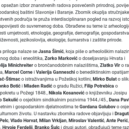
i opsežan izbor znanstvenih radova posvećenih prirodnoj, povije
podarskoj baštini Slavonije i Baranje. Zbornik okuplja stručnjake
stvenih područja te pruža interdisciplinaran pogled na razvoj ist
apovijesti do suvremenog doba. Obrađene su teme iz arheologij
jesti umjetnosti, etnologije, geografije, demografije, gospodarstva
ževnosti, jezikoslovlja, ekologije, šumarstva i zaštite prirode.
 priloga nalaze se
Jasna Šimić
, koja piše o arheološkim nalaz
znog doba i eneolitika,
Zorko Marković
o doseljavanju Hrvata i
lija Minichreiter
o brončanodobnim nalazištima,
Zlatko Vir
o ra
ja,
Marcel Corne
i
Valerija Ganneschi
o benediktinskim opatija
ač-Štimac
o istraživanjima u Požeškoj kotlini,
Mirko Bulat
o slik
onko Botić
i
Mladen Radić
o gradu Ružici,
Filip Potrebica
o
pokretu u Požegi 1848.,
Nikola Kosanović
o književniku Josipu
o Sekulić
o osječkim sindikalnim pozivima 1944./45.,
Dana Pavl
jetnim i gospodarskim djelatnostima te
Gordana Golubov
o osj
ulturnom životu. U nastavku zbornika radove objavljuju i
Dragut
Pelc
,
Vlado Horvat
,
Milan Vrkljan
,
Miroslav Valentić
,
Ante Perić
,
o
,
Hrvoje Ferdelji
,
Branko Šulc
i drugi autori, obrađujući teme ra