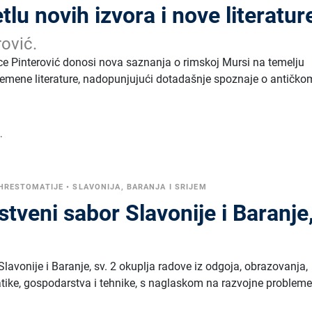
tlu novih izvora i nove literatur
ović.
e Pinterović donosi nova saznanja o rimskoj Mursi na temelju
remene literature, nadopunjujući dotadašnje spoznaje o antičko
.
 HRESTOMATIJE
•
SLAVONIJA, BARANJA I SRIJEM
stveni sabor Slavonije i Baranje
Slavonije i Baranje, sv. 2 okuplja radove iz odgoja, obrazovanja,
atike, gospodarstva i tehnike, s naglaskom na razvojne probleme