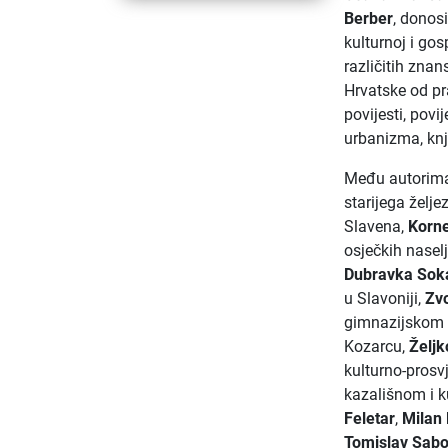
Berber
, donos
kulturnoj i gos
različitih znan
Hrvatske od pr
povijesti, povi
urbanizma, knji
Među autorima
starijega želje
Slavena,
Korne
osječkih nasel
Dubravka Sok
u Slavoniji,
Zv
gimnazijskom 
Kozarcu,
Željk
kulturno-prosv
kazališnom i k
Feletar
,
Milan 
Tomislav Sab