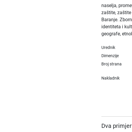
naselja, prome
zaštite, zaštit
Baranje. Zborni
identiteta i ku
geografe, etnol
Urednik
Dimenzije
Broj strana
Nakladnik
Dva primjer