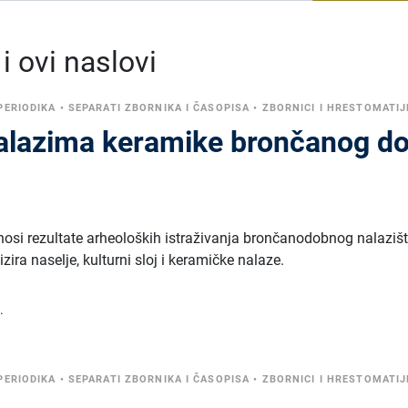
 ovi naslovi
PERIODIKA
•
SEPARATI ZBORNIKA I ČASOPISA
•
ZBORNICI I HRESTOMATIJ
 nalazima keramike brončanog d
nosi rezultate arheoloških istraživanja brončanodobnog nalaziš
zira naselje, kulturni sloj i keramičke nalaze.
.
PERIODIKA
•
SEPARATI ZBORNIKA I ČASOPISA
•
ZBORNICI I HRESTOMATIJ