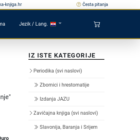
a-knjiga.hr
Česta pitanja
ma
Jezik / Lang.
IZ ISTE KATEGORIJE
Periodika (svi naslovi)
Zbornici i hrestomatije
nje"
Izdanja JAZU
Zavičajna knjiga (svi naslovi)
u
Slavonija, Baranja i Srijem
Đuro