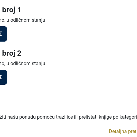
 broj 1
no, u odličnom stanju
€
 broj 2
no, u odličnom stanju
€
ti našu ponudu pomoću tražilice ili prelistati knjige po kategor
Detaljna pre