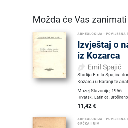
Možda će Vas zanimati i
ARHEOLOGIJA
•
POVIJESNA 
Izvještaj o
iz Kozarca
Emil Spajić
Studija Emila Spajića do
Kozarcu u Baranji te anali
Muzej Slavonije
,
1956.
Hrvatski.
Latinica.
Broširano
11,42
€
ARHEOLOGIJA
•
POVIJESNA 
GRČKA I RIM