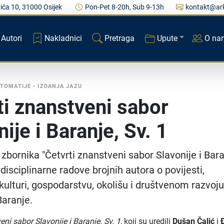
ića 10, 31000 Osijek
Pon-Pet 8-20h, Sub 9-13h
kontakt@ark
Autori
Nakladnici
Pretraga
Upute
O na
STOMATIJE
•
IZDANJA JAZU
ti znanstveni sabor
ije i Baranje, Sv. 1
 zbornika "Četvrti znanstveni sabor Slavonije i Bara
disciplinarne radove brojnih autora o povijesti,
 kulturi, gospodarstvu, okolišu i društvenom razvoj
Baranje.
eni sabor Slavonije i Baranje. Sv. 1
, koji su uredili
Dušan Čalić
i