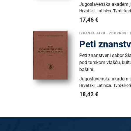
Jugoslavenska akademija
Hrvatski.
Latinica.
Tvrde kor
17,46
€
IZDANJA JAZU
•
ZBORNICI I
Peti znanstv
Peti znanstveni sabor Sla
pod turskom vlašću, kultu
baštini.
Jugoslavenska akademija
Hrvatski.
Latinica.
Tvrde kor
18,42
€