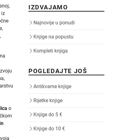
snoj,
IZDVAJAMO
 iz
očne
Najnovije u ponudi
e,
,
Knjige na popustu
Kompleti knjiga
ima
POGLEDAJTE JOŠ
zvoju
ma,
arstvu
Antikvarne knjige
Rijetke knjige
ica
o
Knjige do 5 €
ečkom
in
Knjige do 10 €
zvoja