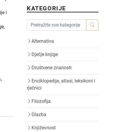
KATEGORIJE
je i
ge,
Alternativa
Dječje knjige
Društvene znanosti
)
,
Enciklopedije, atlasi, leksikoni i
rječnici
Filozofija
Glazba
Književnost