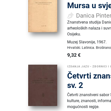
Mursa u svje
Danica Pinter
Znanstvena studija Danic
arheoloških nalaza i suv
Osijeku.
Muzej Slavonije
,
1967.
Hrvatski.
Latinica.
Broširano
9,32
€
IZDANJA JAZU
•
ZBORNICI I
Četvrti znan
sv. 2
Četvrti znanstveni sabor 
kulture, znanosti, inform
mogućnosti regije.