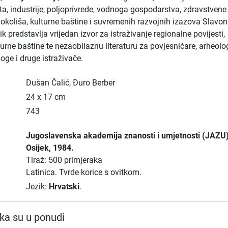
ta, industrije, poljoprivrede, vodnoga gospodarstva, zdravstvene
e okoliša, kulturne baštine i suvremenih razvojnih izazova Slavoni
k predstavlja vrijedan izvor za istraživanje regionalne povijesti,
lturne baštine te nezaobilaznu literaturu za povjesničare, arheolo
oge i druge istraživače.
Dušan Čalić, Đuro Berber
24 x 17 cm
743
Jugoslavenska akademija znanosti i umjetnosti (JAZU
Osijek
, 1984.
Tiraž: 500 primjeraka
Latinica.
Tvrde korice s ovitkom.
Jezik:
Hrvatski
.
ka su u ponudi