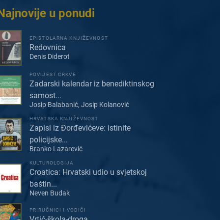
Najnovije u ponudi
EPISTOLARNA KNJIŽEVNOST
Redovnica
Denis Diderot
POVIJEST CRKVE
Zadarski kalendar iz benediktinskog
samost...
Josip Balabanić, Josip Kolanović
HRVATSKA KNJIŽEVNOST
Zapisi iz Đorđevićeve: istinite
policijske...
Branko Lazarević
KULTUROLOGIJA
Croatica: Hrvatski udio u svjetskoj
baštin...
Neven Budak
PRIRUČNICI I VODIČI
Vrtić-škola-droga