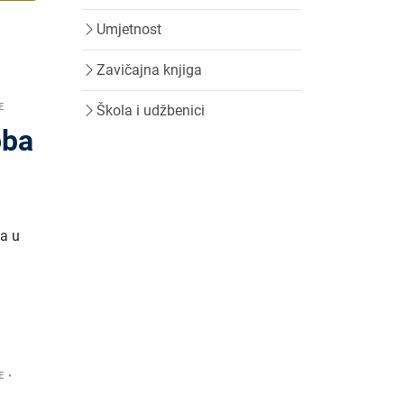
Umjetnost
Zavičajna knjiga
E
Škola i udžbenici
oba
ta u
E
•