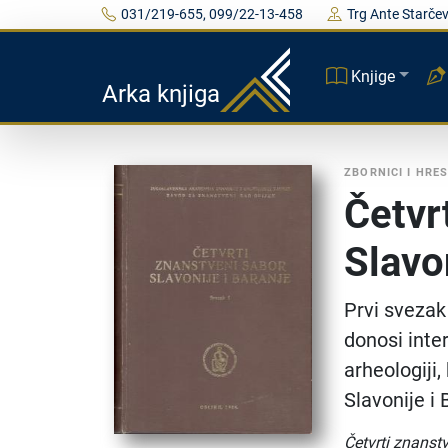
031/219-655, 099/22-13-458
Trg Ante Starčev
Knjige
Arka knjiga
ZBORNICI I HRE
Četvr
Slavon
Prvi svezak
donosi inter
arheologiji,
Slavonije i 
Četvrti znanstv