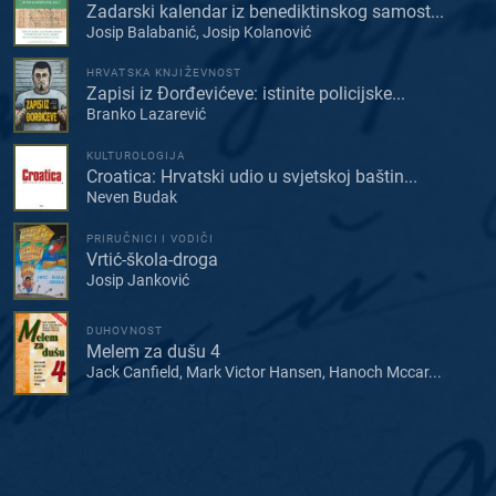
Zadarski kalendar iz benediktinskog samost...
Josip Balabanić, Josip Kolanović
HRVATSKA KNJIŽEVNOST
Zapisi iz Đorđevićeve: istinite policijske...
Branko Lazarević
KULTUROLOGIJA
Croatica: Hrvatski udio u svjetskoj baštin...
Neven Budak
PRIRUČNICI I VODIČI
Vrtić-škola-droga
Josip Janković
DUHOVNOST
Melem za dušu 4
Jack Canfield, Mark Victor Hansen, Hanoch Mccar...