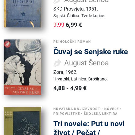
SKD Prosvjeta
,
1951.
Srpski.
Ćirilica.
Tvrde korice.
6,99
€
9,99
PSIHOLOŠKI ROMAN
Čuvaj se Senjske ruke
August Šenoa
Zora
,
1962.
Hrvatski.
Latinica.
Broširano.
4,88
-
4,99
€
HRVATSKA KNJIŽEVNOST
•
NOVELE
•
PRIPOVIJETKE
•
ŠKOLSKA LEKTIRA
Tri novele: Put u novi
život / Pečat /