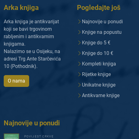
Arka knjiga
Pogledajte još
Arka knjiga je antikvarijat
Najnovije u ponudi
koji se bavi trgovinom
Knjige na popustu
rabljenim i antikvarnim
Knjige do 5 €
knjigama.
Nalazimo se u Osijeku, na
Knjige do 10 €
adresi Trg Ante Starčevića
Kompleti knjiga
10 (Pothodnik).
Rijetke knjige
O nama
Unikatne knjige
Antikvarne knjige
Najnovije u ponudi
POVIJEST CRKVE