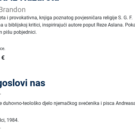
 Brandon
ta i provokativna, knjiga poznatog povjesničara religije S. G. F.
 u biblijskoj kritici, inspirirajući autore poput Reze Aslana. Pok
m pišu pobjednici.
ice.
€
goslovi nas
r
je duhovno-teološko djelo njemačkog svećenika i pisca Andreas
lci
,
1984.
.