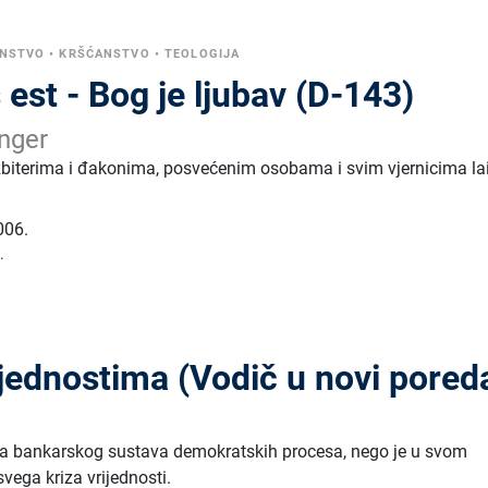
ANSTVO
•
KRŠĆANSTVO
•
TEOLOGIJA
 est - Bog je ljubav (D-143)
nger
ezbiterima i đakonima, posvećenim osobama i svim vjernicima l
006.
.
ijednostima (Vodič u novi pored
n
iza bankarskog sustava demokratskih procesa, nego je u svom
svega kriza vrijednosti.