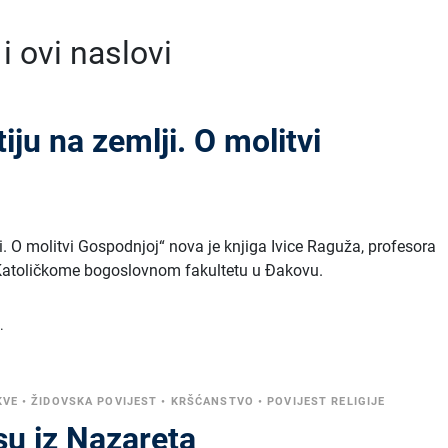
 ovi naslovi
iju na zemlji. O molitvi
i. O molitvi Gospodnjoj“ nova je knjiga Ivice Raguža, profesora
Katoličkome bogoslovnom fakultetu u Đakovu.
.
KVE
•
ŽIDOVSKA POVIJEST
•
KRŠĆANSTVO
•
POVIJEST RELIGIJE
su iz Nazareta