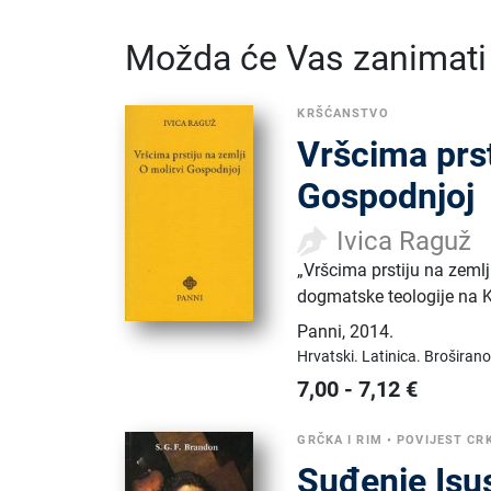
Možda će Vas zanimati i
KRŠĆANSTVO
Vršcima prst
Gospodnjoj
Ivica Raguž
„Vršcima prstiju na zemlj
dogmatske teologije na 
Panni
,
2014.
Hrvatski.
Latinica.
Broširano
7,00
-
7,12
€
GRČKA I RIM
•
POVIJEST CR
Suđenje Isu