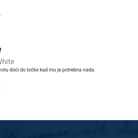
.
e
White
votu doći do točke kad mu je potrebna nada.
.