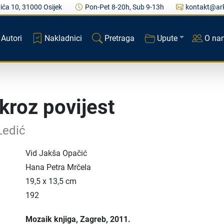
ića 10, 31000 Osijek
Pon-Pet 8-20h, Sub 9-13h
kontakt@ark
Autori
Nakladnici
Pretraga
Upute
O na
kroz povijest
Ledić
Vid Jakša Opačić
Hana Petra Mrčela
19,5 x 13,5 cm
192
Mozaik knjiga
, Zagreb
, 2011.