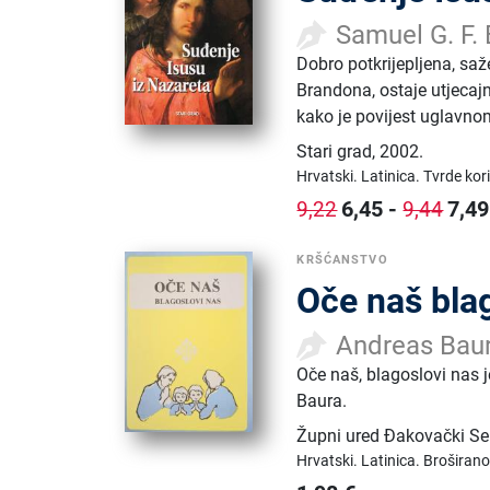
Samuel G. F.
Dobro potkrijepljena, saže
Brandona, ostaje utjecajna
kako je povijest uglavno
Stari grad
,
2002.
Hrvatski.
Latinica.
Tvrde kor
6,45
-
7,49
9,22
9,44
KRŠĆANSTVO
Oče naš bla
Andreas Bau
Oče naš, blagoslovi nas 
Baura.
Župni ured Đakovački Se
Hrvatski.
Latinica.
Broširano