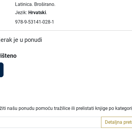
Latinica.
Broširano.
Jezik:
Hrvatski
.
978-9-53141-028-1
erak je u ponudi
išteno
ti našu ponudu pomoću tražilice ili prelistati knjige po kategor
Detaljna pre