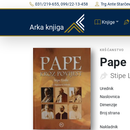
031/219-655, 099/22-13-458
Trg Ante Starčev
Knjige
Arka knjiga
KRŠĆANSTVO
Pape 
Stipe 
Urednik
Naslovnica
Dimenzije
Broj strana
Nakladnik