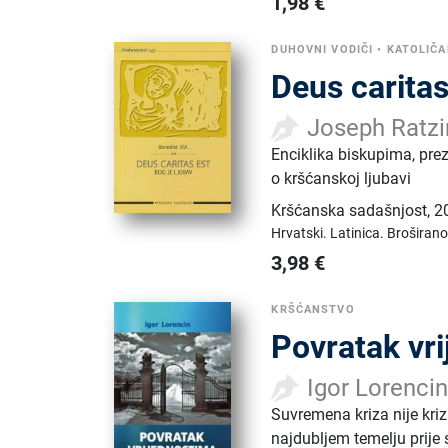
1,98
€
DUHOVNI VODIČI
•
KATOLIČ
Deus caritas
Joseph Ratzi
Enciklika biskupima, pr
o kršćanskoj ljubavi
Kršćanska sadašnjost
,
2
Hrvatski.
Latinica.
Broširano
3,98
€
KRŠĆANSTVO
Povratak vr
Igor Lorenci
Suvremena kriza nije kr
najdubljem temelju prije 