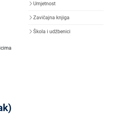
Umjetnost
Zavičajna knjiga
Škola i udžbenici
aicima
ak)