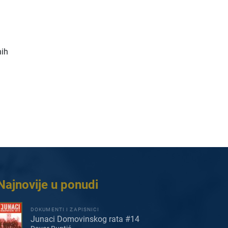
nih
Najnovije u ponudi
DOKUMENTI I ZAPISNICI
Junaci Domovinskog rata #14