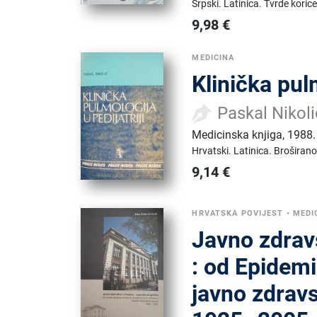
Srpski.
Latinica.
Tvrde korice
9,98
€
MEDICINA
Klinička pulm
Paskal Nikoli
Medicinska knjiga
,
1988.
Hrvatski.
Latinica.
Broširano
9,14
€
HRVATSKA POVIJEST
•
MEDI
Javno zdrav
: od Epidem
javno zdrav