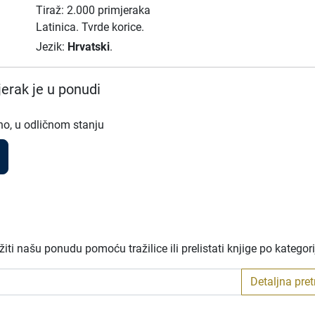
Tiraž: 2.000 primjeraka
Latinica.
Tvrde korice.
Jezik:
Hrvatski
.
erak je u ponudi
no, u odličnom stanju
ti našu ponudu pomoću tražilice ili prelistati knjige po kategor
Detaljna pre