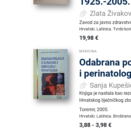
1925.-2005.
Zlata Živako
Zavod za javno zdravstv
Hrvatski.
Latinica.
Tvrde kor
19,98
€
MEDICINA
Odabrana pog
i perinatolog
Sanja Kupeši
Knjiga je nastala kao rezu
Hrvatskog liječničkog zb
Tonimir
,
2005.
Hrvatski.
Latinica.
Broširano
3,88
-
3,98
€