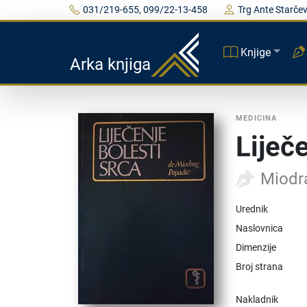
031/219-655, 099/22-13-458
Trg Ante Starčev
Knjige
Arka knjiga
MEDICINA
Liječ
Miodr
Urednik
Naslovnica
Dimenzije
Broj strana
Nakladnik