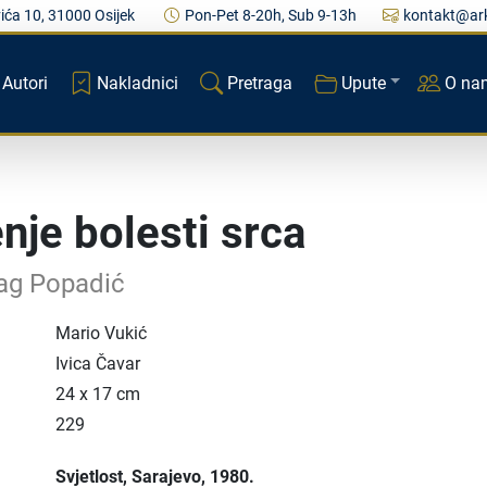
ića 10, 31000 Osijek
Pon-Pet 8-20h, Sub 9-13h
kontakt@ark
Autori
Nakladnici
Pretraga
Upute
O na
enje bolesti srca
ag Popadić
Mario Vukić
Ivica Čavar
24 x 17 cm
229
Svjetlost
, Sarajevo
, 1980.