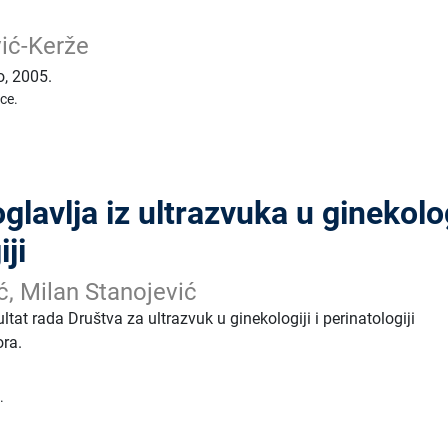
vić-Kerže
o
,
2005.
ice.
lavlja iz ultrazvuka u ginekolog
iji
ć, Milan Stanojević
ltat rada Društva za ultrazvuk u ginekologiji i perinatologiji
ora.
.