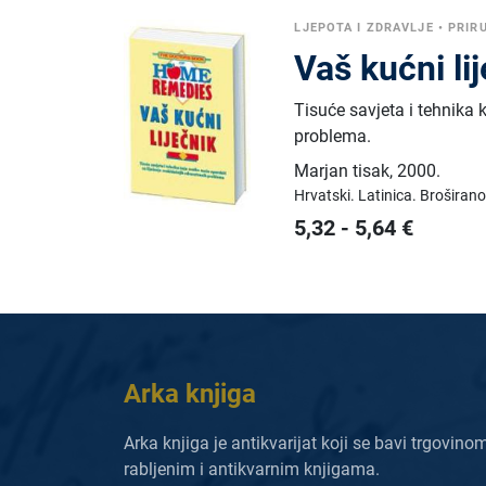
LJEPOTA I ZDRAVLJE
•
PRIRU
Vaš kućni li
Tisuće savjeta i tehnika 
problema.
Marjan tisak
,
2000.
Hrvatski.
Latinica.
Broširano
5,32
-
5,64
€
Arka knjiga
Arka knjiga je antikvarijat koji se bavi trgovino
rabljenim i antikvarnim knjigama.