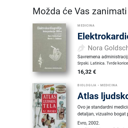
Možda će Vas zanimati i
MEDICINA
Elektrokardi
Nora Goldsch
Savremena administraci
Srpski.
Latinica.
Tvrde korice
16,32
€
BIOLOGIJA
•
MEDICINA
Atlas ljudsko
Ovo je standardni medicin
detaljan, vizualno bogat 
Evro
,
2002.