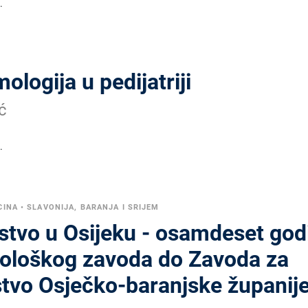
.
ologija u pedijatriji
ć
.
CINA
•
SLAVONIJA, BARANJA I SRIJEM
stvo u Osijeku - osamdeset god
iološkog zavoda do Zavoda za
stvo Osječko-baranjske županij