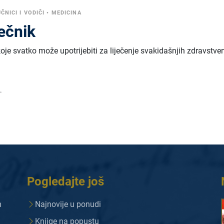
ČNICI I VODIČI
•
MEDICINA
ječnik
koje svatko može upotrijebiti za liječenje svakidašnjih zdravstve
.
Pogledajte još
m
Najnovije u ponudi
Knjige na popustu