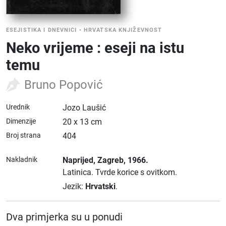
ESEJISTIKA I DNEVNICI
•
HRVATSKA KNJIŽEVNOST
Neko vrijeme : eseji na istu
temu
Bruno Popović
Urednik
Jozo Laušić
Dimenzije
20 x 13 cm
Broj strana
404
Nakladnik
Naprijed
, Zagreb
, 1966.
Latinica.
Tvrde korice s ovitkom.
Jezik:
Hrvatski
.
Dva primjerka su u ponudi