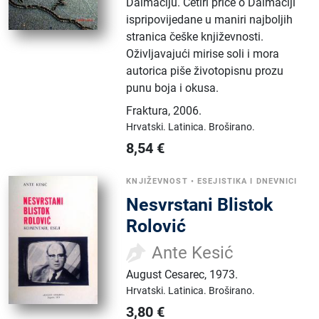
Dalmaciju. Četiri priče o Dalmaciji
ispripovijedane u maniri najboljih
stranica češke književnosti.
Oživljavajući mirise soli i mora
autorica piše životopisnu prozu
punu boja i okusa.
Fraktura
,
2006.
Hrvatski.
Latinica.
Broširano.
8,54
€
KNJIŽEVNOST
•
ESEJISTIKA I DNEVNICI
Nesvrstani Blistok
Rolović
Ante Kesić
August Cesarec
,
1973.
Hrvatski.
Latinica.
Broširano.
3,80
€