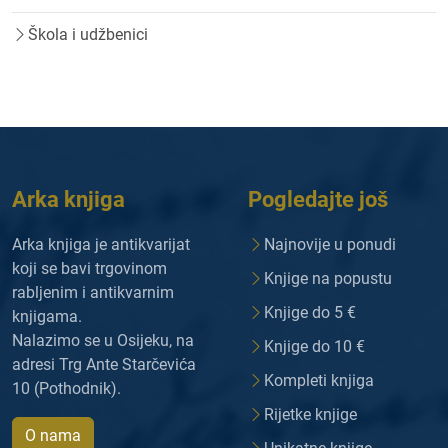
Škola i udžbenici
Arka knjiga
Pogledajte još
Arka knjiga je antikvarijat
Najnovije u ponudi
koji se bavi trgovinom
Knjige na popustu
rabljenim i antikvarnim
Knjige do 5 €
knjigama.
Nalazimo se u Osijeku, na
Knjige do 10 €
adresi Trg Ante Starčevića
Kompleti knjiga
10 (Pothodnik).
Rijetke knjige
O nama