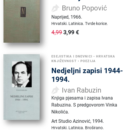
Bruno Popović
Naprijed
,
1966.
Hrvatski.
Latinica.
Tvrde korice.
3,99
€
4,99
ESEJISTIKA I DNEVNICI
•
HRVATSKA
KNJIŽEVNOST
•
POEZIJA
Nedjeljni zapisi 1944-
1994.
Ivan Rabuzin
Knjiga pjesama i zapisa Ivana
Rabuzina. S predgovorom Vinka
Nikolića.
Art Studio Azinović
,
1994.
Hrvatski.
Latinica.
Broširano.