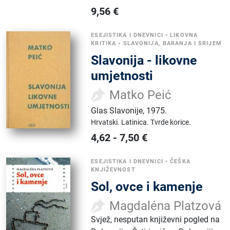
9,56
€
ESEJISTIKA I DNEVNICI
•
LIKOVNA
KRITIKA
•
SLAVONIJA, BARANJA I SRIJEM
Slavonija - likovne
umjetnosti
Matko Peić
Glas Slavonije
,
1975.
Hrvatski.
Latinica.
Tvrde korice.
4,62
-
7,50
€
ESEJISTIKA I DNEVNICI
•
ČEŠKA
KNJIŽEVNOST
Sol, ovce i kamenje
Magdaléna Platzová
Svjež, nesputan književni pogled na