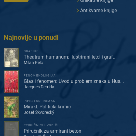
Unikatne knjige
Antikvarne knjige
Najnovije u ponudi
GRAFIKE
Theatrum humanum: Ilustrirani letci i graf...
Milan Pelc
FENOMENOLOGIJA
Glas i fenomen: Uvod u problem znaka u Hus...
Jacques Derrida
POVIJESNI ROMAN
Mirakl: Politički krimić
Josef Škvorecký
PRIRUČNICI I VODIČI
Priručnik za armirani beton