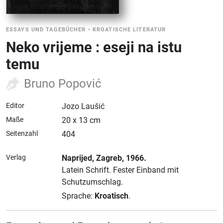
ESSAYS UND TAGEBÜCHER
•
KROATISCHE LITERATUR
Neko vrijeme : eseji na istu
temu
Bruno Popović
Editor
Jozo Laušić
Maße
20 x 13 cm
Seitenzahl
404
Verlag
Naprijed
, Zagreb
, 1966.
Latein Schrift.
Fester Einband mit
Schutzumschlag.
Sprache:
Kroatisch
.