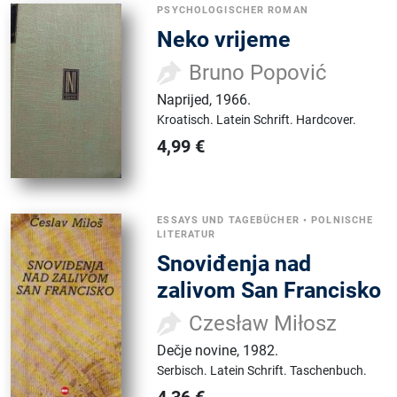
PSYCHOLOGISCHER ROMAN
Neko vrijeme
Bruno Popović
Naprijed
,
1966.
Kroatisch.
Latein Schrift.
Hardcover.
4,99
€
ESSAYS UND TAGEBÜCHER
•
POLNISCHE
LITERATUR
Snoviđenja nad
zalivom San Francisko
Czesław Miłosz
Dečje novine
,
1982.
Serbisch.
Latein Schrift.
Taschenbuch.
4,36
€