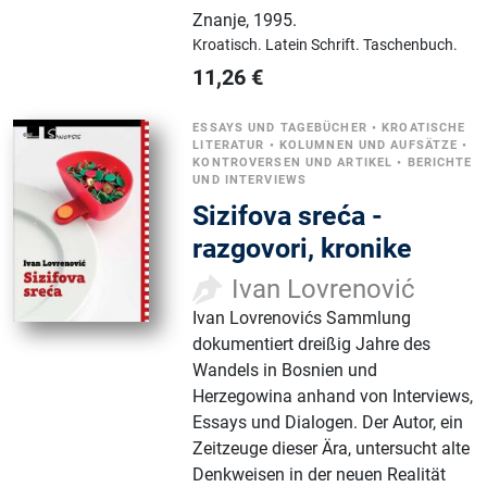
Znanje
,
1995.
Kroatisch.
Latein Schrift.
Taschenbuch.
11,26
€
ESSAYS UND TAGEBÜCHER
•
KROATISCHE
LITERATUR
•
KOLUMNEN UND AUFSÄTZE
•
KONTROVERSEN UND ARTIKEL
•
BERICHTE
UND INTERVIEWS
Sizifova sreća -
razgovori, kronike
Ivan Lovrenović
Ivan Lovrenovićs Sammlung
dokumentiert dreißig Jahre des
Wandels in Bosnien und
Herzegowina anhand von Interviews,
Essays und Dialogen. Der Autor, ein
Zeitzeuge dieser Ära, untersucht alte
Denkweisen in der neuen Realität