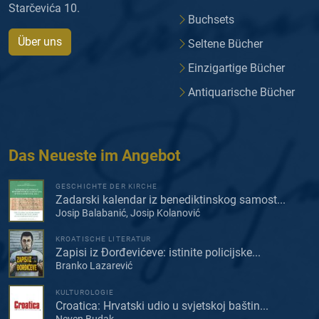
Starčevića 10.
Buchsets
Über uns
Seltene Bücher
Einzigartige Bücher
Antiquarische Bücher
Das Neueste im Angebot
GESCHICHTE DER KIRCHE
Zadarski kalendar iz benediktinskog samost...
Josip Balabanić, Josip Kolanović
KROATISCHE LITERATUR
Zapisi iz Đorđevićeve: istinite policijske...
Branko Lazarević
KULTUROLOGIE
Croatica: Hrvatski udio u svjetskoj baštin...
Neven Budak