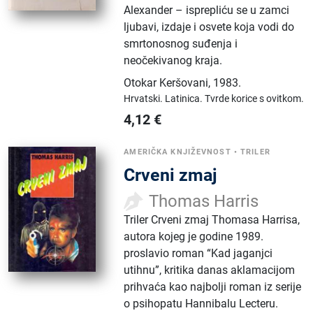
Alexander – isprepliću se u zamci
ljubavi, izdaje i osvete koja vodi do
smrtonosnog suđenja i
neočekivanog kraja.
Otokar Keršovani
,
1983.
Hrvatski.
Latinica.
Tvrde korice s ovitkom.
4,12
€
AMERIČKA KNJIŽEVNOST
•
TRILER
Crveni zmaj
Thomas Harris
Triler Crveni zmaj Thomasa Harrisa,
autora kojeg je godine 1989.
proslavio roman “Kad jaganjci
utihnu”, kritika danas aklamacijom
prihvaća kao najbolji roman iz serije
o psihopatu Hannibalu Lecteru.