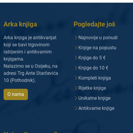
Arka knjiga
Pogledajte još
Arka knjiga je antikvarijat
Najnovije u ponudi
koji se bavi trgovinom
Knjige na popustu
rabljenim i antikvarnim
Knjige do 5 €
knjigama.
Nalazimo se u Osijeku, na
Knjige do 10 €
adresi Trg Ante Starčevića
Kompleti knjiga
10 (Pothodnik).
Rijetke knjige
O nama
Unikatne knjige
Antikvarne knjige