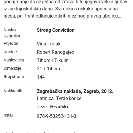
ponajmanje da će jedna od žrtava biti njegova velika ljubav
iz srednjoškolskih dana. Svi dokazi nekako upućuju na
njega, pa Trent odlučuje otkriti njezinog pravog ubojicu…
Naslov
Strong Conviction
izvornika
Prijevod
Vida Trojak
Urednik
Robert Ranogajec
Naslovnica
Tihomir Tikulin
Dimenzije
21 x 14 cm
Broj strana
144
Nakladnik
Zagrebačka naklada
, Zagreb
, 2012.
Latinica.
Tvrde korice.
Jezik:
Hrvatski
.
ISBN
978-9-53252-131-3