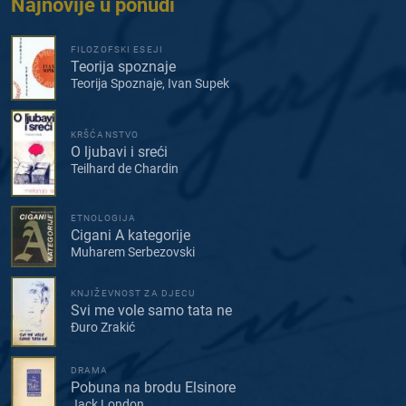
Najnovije u ponudi
FILOZOFSKI ESEJI
Teorija spoznaje
Teorija Spoznaje, Ivan Supek
KRŠĆANSTVO
O ljubavi i sreći
Teilhard de Chardin
ETNOLOGIJA
Cigani A kategorije
Muharem Serbezovski
KNJIŽEVNOST ZA DJECU
Svi me vole samo tata ne
Đuro Zrakić
DRAMA
Pobuna na brodu Elsinore
Jack London