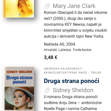
Mary Jane Clark
Roman Obećaješ li da nećeš nikome
reći? (2000.), drugi dio serije o
novinarima KEY Newsa, napeti je
krimi-triler smješten u svijetu visokih
aukcija i skrivenih tajni New Yorka.
Naklada AS
,
2004.
Hrvatski.
Latinica.
Tvrde korice.
3,48
€
AMERIČKA KNJIŽEVNOST
•
KRIMIĆI/DETEKTIVSKE PRIČE
•
TRILER
Druga strana ponoći
Sidney Sheldon
U romanu Druga strana ponoći
sudbine dviju žena – ambiciozne
Noelle Page i naivne Catherine