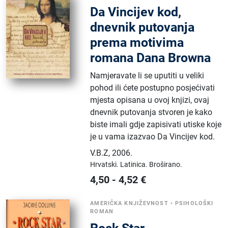
Da Vincijev kod,
dnevnik putovanja
prema motivima
romana Dana Browna
Namjeravate li se uputiti u veliki
pohod ili ćete postupno posjećivati
mjesta opisana u ovoj knjizi, ovaj
dnevnik putovanja stvoren je kako
biste imali gdje zapisivati utiske koje
je u vama izazvao Da Vincijev kod.
V.B.Z
,
2006.
Hrvatski.
Latinica.
Broširano.
4,50
-
4,52
€
AMERIČKA KNJIŽEVNOST
•
PSIHOLOŠKI
ROMAN