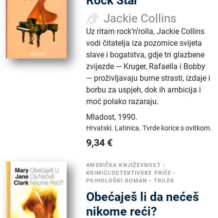
Rock Star
Jackie Collins
Uz ritam rock’n’rolla, Jackie Collins
vodi čitatelja iza pozornice svijeta
slave i bogatstva, gdje tri glazbene
zvijezde — Kruger, Rafaella i Bobby
— proživljavaju burne strasti, izdaje i
borbu za uspjeh, dok ih ambicija i
moć polako razaraju.
Mladost
,
1990.
Hrvatski.
Latinica.
Tvrde korice s ovitkom.
9,34
€
AMERIČKA KNJIŽEVNOST
•
KRIMIĆI/DETEKTIVSKE PRIČE
•
PSIHOLOŠKI ROMAN
•
TRILER
Obećaješ li da nećeš
nikome reći?