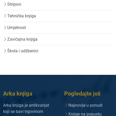
Stripovi
Tehnička knjiga
Umjetnost
Zavičajna knjiga
Škola i udžbenici
Arka knjiga
Pogledajte još
Arka knjiga je antikvarijat
Najnovije u ponudi
koji se bavi trgovinom
Knjige na popustu