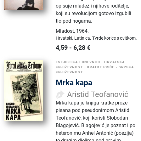
opisuje mladež i njihove roditelje,
koji su revolucijom gotovo izgubili
tlo pod nogama.
Mladost
,
1964.
Hrvatski.
Latinica.
Tvrde korice s ovitkom.
4,59
-
6,28
€
ESEJISTIKA I DNEVNICI
•
HRVATSKA
KNJIŽEVNOST
•
KRATKE PRIČE
•
SRPSKA
KNJIŽEVNOST
Mrka kapa
Aristid Teofanović
Mrka kapa je knjiga kratke proze
pisana pod pseudonimom Aristid
Teofanović, koji koristi Slobodan
Blagojević. Blagojević je poznat i po
heteronimu Anhel Antonić (poezija)
te drugim djelima pod pravim