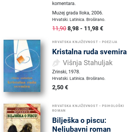
komentara.
Muzej grada Iloka
,
2006.
Hrvatski.
Latinica.
Broširano.
8,98
-
11,98
€
11,90
HRVATSKA KNJIŽEVNOST
•
POEZIJA
Kristalna ruda svemira
Višnja Stahuljak
Zrinski
,
1978.
Hrvatski.
Latinica.
Broširano.
2,50
€
HRVATSKA KNJIŽEVNOST
•
PSIHOLOŠKI
ROMAN
Bilješka o piscu:
Neljubavni roman