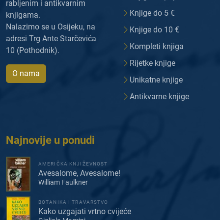
rabljenim i antikvarnim
Knjige do 5 €
knjigama.
Nalazimo se u Osijeku, na
Knjige do 10 €
adresi Trg Ante Starčevića
Kompleti knjiga
10 (Pothodnik).
Rijetke knjige
O nama
Unikatne knjige
Antikvarne knjige
Najnovije u ponudi
AMERIČKA KNJIŽEVNOST
Avesalome, Avesalome!
William Faulkner
BOTANIKA I TRAVARSTVO
Kako uzgajati vrtno cvijeće