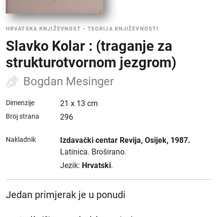
HRVATSKA KNJIŽEVNOST
•
TEORIJA KNJIŽEVNOSTI
Slavko Kolar : (traganje za
strukturotvornom jezgrom)
Bogdan Mesinger
Dimenzije
21 x 13 cm
Broj strana
296
Nakladnik
Izdavački centar Revija
, Osijek
, 1987.
Latinica.
Broširano.
Jezik:
Hrvatski
.
Jedan primjerak je u ponudi