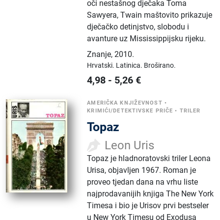
oči nestašnog dječaka Toma
Sawyera, Twain maštovito prikazuje
dječačko detinjstvo, slobodu i
avanture uz Mississippijsku rijeku.
Znanje
,
2010.
Hrvatski.
Latinica.
Broširano.
4,98
-
5,26
€
AMERIČKA KNJIŽEVNOST
•
KRIMIĆI/DETEKTIVSKE PRIČE
•
TRILER
Topaz
Leon Uris
Topaz je hladnoratovski triler Leona
Urisa, objavljen 1967. Roman je
proveo tjedan dana na vrhu liste
najprodavanijih knjiga The New York
Timesa i bio je Urisov prvi bestseler
u New York Timesu od Exodusa