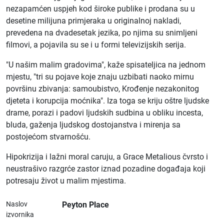
nezapamćen uspjeh kod široke publike i prodana su u
desetine milijuna primjeraka u originalnoj nakladi,
prevedena na dvadesetak jezika, po njima su snimljeni
filmovi, a pojavila su se i u formi televizijskih serija.
"U našim malim gradovima", kaže spisateljica na jednom
mjestu, "tri su pojave koje znaju uzbibati naoko mirnu
površinu zbivanja: samoubistvo, Krođenje nezakonitog
djeteta i korupcija moćnika". Iza toga se kriju oštre ljudske
drame, porazi i padovi ljudskih sudbina u obliku incesta,
bluda, gaženja ljudskog dostojanstva i mirenja sa
postojećom stvarnošću.
Hipokrizija i lažni moral caruju, a Grace Metalious čvrsto i
neustrašivo razgrće zastor iznad pozadine događaja koji
potresaju život u malim mjestima.
Naslov
Peyton Place
izvornika