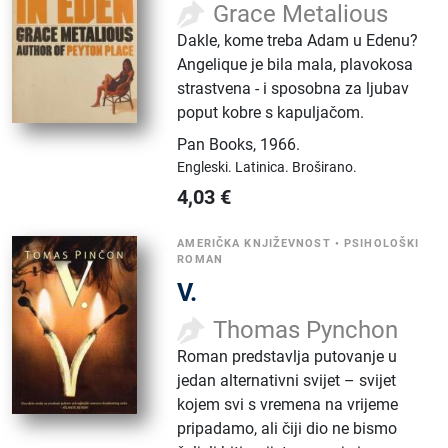
Grace Metalious
Dakle, kome treba Adam u Edenu?
Angelique je bila mala, plavokosa
strastvena - i sposobna za ljubav
poput kobre s kapuljačom.
Pan Books
,
1966.
Engleski.
Latinica.
Broširano.
4,03
€
AMERIČKA KNJIŽEVNOST
•
PSIHOLOŠKI
ROMAN
V.
Thomas Pynchon
Roman predstavlja putovanje u
jedan alternativni svijet – svijet
kojem svi s vremena na vrijeme
pripadamo, ali čiji dio ne bismo