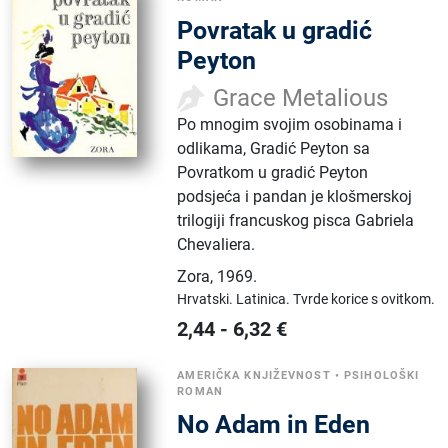
Povratak u gradić
Peyton
Grace Metalious
Po mnogim svojim osobinama i
odlikama, Gradić Peyton sa
Povratkom u gradić Peyton
podsjeća i pandan je klošmerskoj
trilogiji francuskog pisca Gabriela
Chevaliera.
Zora
,
1969.
Hrvatski.
Latinica.
Tvrde korice s ovitkom.
2,44
-
6,32
€
AMERIČKA KNJIŽEVNOST
•
PSIHOLOŠKI
ROMAN
No Adam in Eden