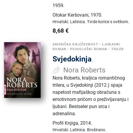
1959.
Otokar Keršovani
,
1970.
Hrvatski.
Latinica.
Tvrde korice s ovitkom.
8,68
€
AMERIČKA KNJIŽEVNOST
•
LJUBAVNI
ROMAN
•
PSIHOLOŠKI ROMAN
•
TRILER
Svjedokinja
Nora Roberts
Nora Roberts, kraljica romantičnog
trilera, u Svjedokinji (2012.) spaja
napetost mafijaškog obračuna s
emotivnom pričom o preživljavanju i
ljubavi. Bestseler pun srca i
adrenalina.
Profil Knjiga
,
2014.
Hrvatski.
Latinica.
Broširano.