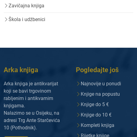
Zavičajna knjiga
Škola i udžbenici
Arka knjiga
Pogledajte još
Arka knjiga je antikvarijat
Najnovije u ponudi
koji se bavi trgovinom
Knjige na popustu
rabljenim i antikvarnim
Knjige do 5 €
knjigama.
Nalazimo se u Osijeku, na
Knjige do 10 €
adresi Trg Ante Starčevića
Kompleti knjiga
10 (Pothodnik).
Rijetke knjige