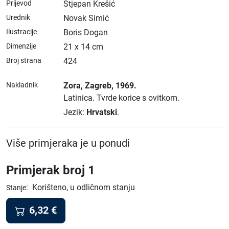
Prijevod
Stjepan Krešić
Urednik
Novak Simić
Ilustracije
Boris Dogan
Dimenzije
21 x 14 cm
Broj strana
424
Nakladnik
Zora
, Zagreb
, 1969.
Latinica.
Tvrde korice s ovitkom.
Jezik:
Hrvatski
.
Više primjeraka je u ponudi
Primjerak broj 1
:
Korišteno, u odličnom stanju
Stanje
6,32
€