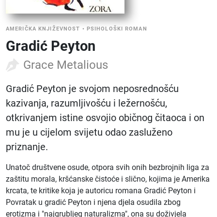
AMERIČKA KNJIŽEVNOST
•
PSIHOLOŠKI ROMAN
Gradić Peyton
Grace Metalious
Gradić Peyton je svojom neposrednošću
kazivanja, razumljivošću i ležernošću,
otkrivanjem istine osvojio običnog čitaoca i on
mu je u cijelom svijetu odao zasluženo
priznanje.
Unatoč društvene osude, otpora svih onih bezbrojnih liga za
zaštitu morala, kršćanske čistoće i slično, kojima je Amerika
krcata, te kritike koja je autoricu romana Gradić Peyton i
Povratak u gradić Peyton i njena djela osudila zbog
erotizma i "najgrubljeg naturalizma", ona su doživjela