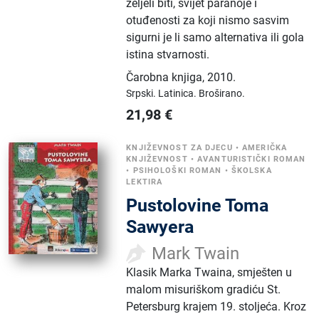
željeli biti, svijet paranoje i
otuđenosti za koji nismo sasvim
sigurni je li samo alternativa ili gola
istina stvarnosti.
Čarobna knjiga
,
2010.
Srpski.
Latinica.
Broširano.
21,98
€
KNJIŽEVNOST ZA DJECU
•
AMERIČKA
KNJIŽEVNOST
•
AVANTURISTIČKI ROMAN
•
PSIHOLOŠKI ROMAN
•
ŠKOLSKA
LEKTIRA
Pustolovine Toma
Sawyera
Mark Twain
Klasik Marka Twaina, smješten u
malom misuriškom gradiću St.
Petersburg krajem 19. stoljeća. Kroz