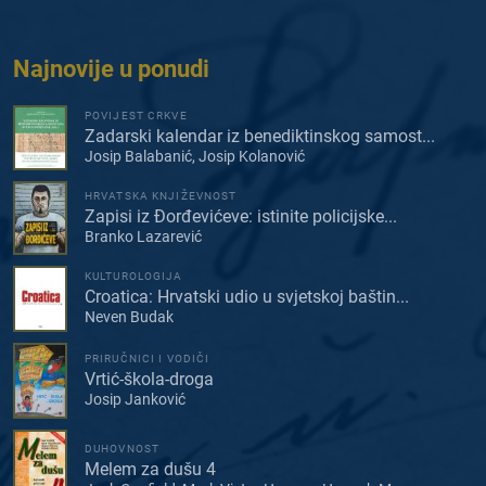
Najnovije u ponudi
POVIJEST CRKVE
Zadarski kalendar iz benediktinskog samost...
Josip Balabanić, Josip Kolanović
HRVATSKA KNJIŽEVNOST
Zapisi iz Đorđevićeve: istinite policijske...
Branko Lazarević
KULTUROLOGIJA
Croatica: Hrvatski udio u svjetskoj baštin...
Neven Budak
PRIRUČNICI I VODIČI
Vrtić-škola-droga
Josip Janković
DUHOVNOST
Melem za dušu 4