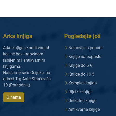
Arka knjiga
Pogledajte još
Arka knjiga je antikvarijat
Najnovije u ponudi
koji se bavi trgovinom
Knjige na popustu
rabljenim i antikvarnim
Knjige do 5 €
knjigama.
Nalazimo se u Osijeku, na
Knjige do 10 €
adresi Trg Ante Starčevića
Kompleti knjiga
10 (Pothodnik).
Rijetke knjige
O nama
Unikatne knjige
Antikvarne knjige