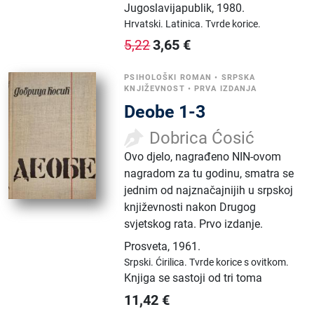
Jugoslavijapublik
,
1980.
Hrvatski.
Latinica.
Tvrde korice.
3,65
€
5,22
PSIHOLOŠKI ROMAN
•
SRPSKA
KNJIŽEVNOST
•
PRVA IZDANJA
Deobe 1-3
Dobrica Ćosić
Ovo djelo, nagrađeno NIN-ovom
nagradom za tu godinu, smatra se
jednim od najznačajnijih u srpskoj
književnosti nakon Drugog
svjetskog rata. Prvo izdanje.
Prosveta
,
1961.
Srpski.
Ćirilica.
Tvrde korice s ovitkom.
Knjiga se sastoji od tri toma
11,42
€