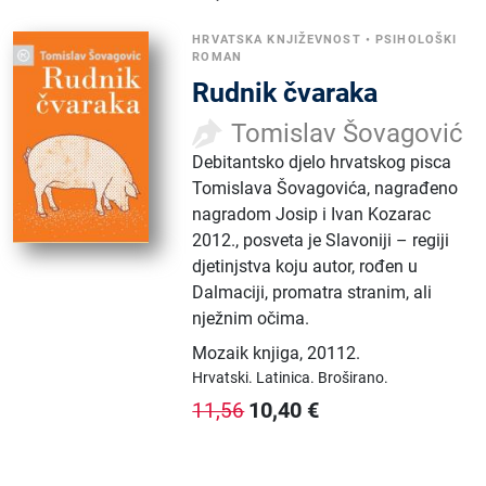
HRVATSKA KNJIŽEVNOST
•
PSIHOLOŠKI
ROMAN
Rudnik čvaraka
Tomislav Šovagović
Debitantsko djelo hrvatskog pisca
Tomislava Šovagovića, nagrađeno
nagradom Josip i Ivan Kozarac
2012., posveta je Slavoniji – regiji
djetinjstva koju autor, rođen u
Dalmaciji, promatra stranim, ali
nježnim očima.
Mozaik knjiga
,
20112.
Hrvatski.
Latinica.
Broširano.
10,40
€
11,56