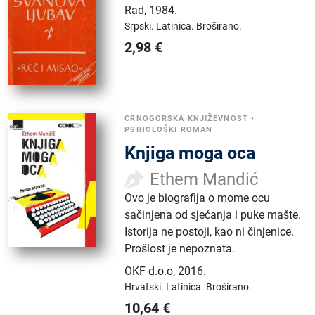
Rad
,
1984.
Srpski.
Latinica.
Broširano.
2,98
€
CRNOGORSKA KNJIŽEVNOST
•
PSIHOLOŠKI ROMAN
Knjiga moga oca
Ethem Mandić
Ovo je biografija o mome ocu
sačinjena od sjećanja i puke mašte.
Istorija ne postoji, kao ni činjenice.
Prošlost je nepoznata.
OKF d.o.o
,
2016.
Hrvatski.
Latinica.
Broširano.
10,64
€