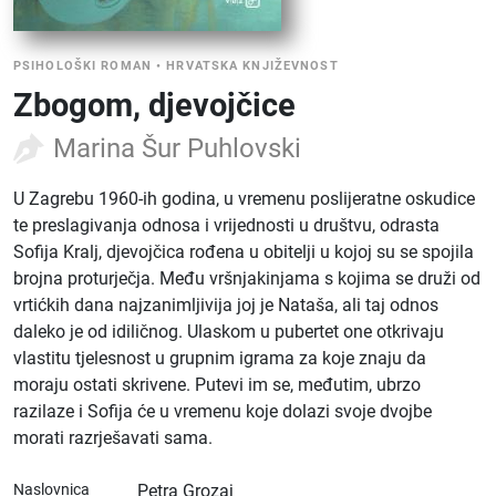
PSIHOLOŠKI ROMAN
•
HRVATSKA KNJIŽEVNOST
Zbogom, djevojčice
Marina Šur Puhlovski
U Zagrebu 1960-ih godina, u vremenu poslijeratne oskudice
te preslagivanja odnosa i vrijednosti u društvu, odrasta
Sofija Kralj, djevojčica rođena u obitelji u kojoj su se spojila
brojna proturječja. Među vršnjakinjama s kojima se druži od
vrtićkih dana najzanimljivija joj je Nataša, ali taj odnos
daleko je od idiličnog. Ulaskom u pubertet one otkrivaju
vlastitu tjelesnost u grupnim igrama za koje znaju da
moraju ostati skrivene. Putevi im se, međutim, ubrzo
razilaze i Sofija će u vremenu koje dolazi svoje dvojbe
morati razrješavati sama.
Naslovnica
Petra Grozaj