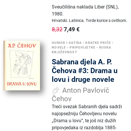
Sveučilišna naklada Liber (SNL)
,
1980.
Hrvatski.
Latinica.
Tvrde korice s ovitkom.
7,49
€
8,32
HUMOR I SATIRA
•
KRATKE PRIČE
•
NOVELE
•
PRIPOVIJETKE
•
RUSKA
KNJIŽEVNOST
Sabrana djela A. P.
Čehova #3: Drama u
lovu i druge novele
Anton Pavlovič
Čehov
Treći svezak Sabranih djela sadrži
najopsežniju Čehovljevu novelu
„Drama u lovu“, te još niz dužih
pripovjedaka iz razdoblja 1885-