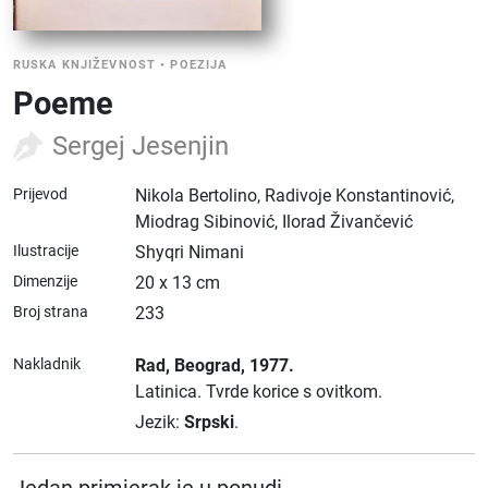
RUSKA KNJIŽEVNOST
•
POEZIJA
Poeme
Sergej Jesenjin
Prijevod
Nikola Bertolino, Radivoje Konstantinović,
Miodrag Sibinović, Ilorad Živančević
Ilustracije
Shyqri Nimani
Dimenzije
20 x 13 cm
Broj strana
233
Nakladnik
Rad
, Beograd
, 1977.
Latinica.
Tvrde korice s ovitkom.
Jezik:
Srpski
.