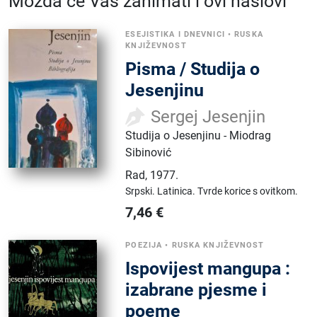
Možda će Vas zanimati i ovi naslovi
ESEJISTIKA I DNEVNICI
•
RUSKA
KNJIŽEVNOST
Pisma / Studija o
Jesenjinu
Sergej Jesenjin
Studija o Jesenjinu - Miodrag
Sibinović
Rad
,
1977.
Srpski.
Latinica.
Tvrde korice s ovitkom.
7,46
€
POEZIJA
•
RUSKA KNJIŽEVNOST
Ispovijest mangupa :
izabrane pjesme i
poeme