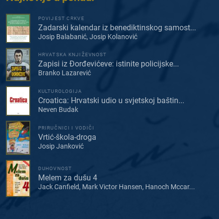
POVIJEST CRKVE
Zadarski kalendar iz benediktinskog samost...
Josip Balabanić, Josip Kolanović
HRVATSKA KNJIŽEVNOST
Zapisi iz Đorđevićeve: istinite policijske...
Branko Lazarević
KULTUROLOGIJA
Croatica: Hrvatski udio u svjetskoj baštin...
Neven Budak
PRIRUČNICI I VODIČI
Vrtić-škola-droga
Josip Janković
DUHOVNOST
Melem za dušu 4
Jack Canfield, Mark Victor Hansen, Hanoch Mccar...