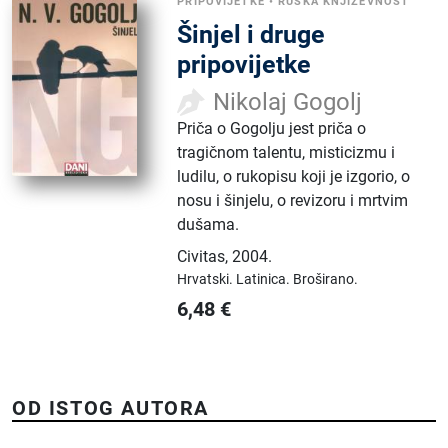
PRIPOVIJETKE
•
RUSKA KNJIŽEVNOST
Šinjel i druge
pripovijetke
Nikolaj Gogolj
Priča o Gogolju jest priča o
tragičnom talentu, misticizmu i
ludilu, o rukopisu koji je izgorio, o
nosu i šinjelu, o revizoru i mrtvim
dušama.
Civitas
,
2004.
Hrvatski.
Latinica.
Broširano.
6,48
€
OD ISTOG AUTORA