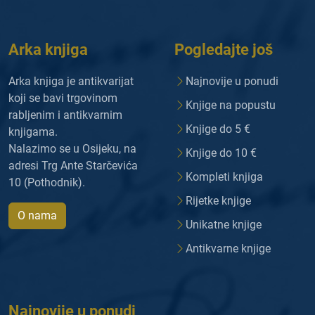
Arka knjiga
Pogledajte još
Arka knjiga je antikvarijat
Najnovije u ponudi
koji se bavi trgovinom
Knjige na popustu
rabljenim i antikvarnim
Knjige do 5 €
knjigama.
Nalazimo se u Osijeku, na
Knjige do 10 €
adresi Trg Ante Starčevića
Kompleti knjiga
10 (Pothodnik).
Rijetke knjige
O nama
Unikatne knjige
Antikvarne knjige
Najnovije u ponudi