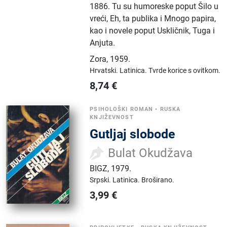
1886. Tu su humoreske poput Šilo u
vreći, Eh, ta publika i Mnogo papira,
kao i novele poput Uskličnik, Tuga i
Anjuta.
Zora
,
1959.
Hrvatski.
Latinica.
Tvrde korice s ovitkom.
8,74
€
PSIHOLOŠKI ROMAN
•
RUSKA
KNJIŽEVNOST
Gutljaj slobode
Bulat Okudžava
BIGZ
,
1979.
Srpski.
Latinica.
Broširano.
3,99
€