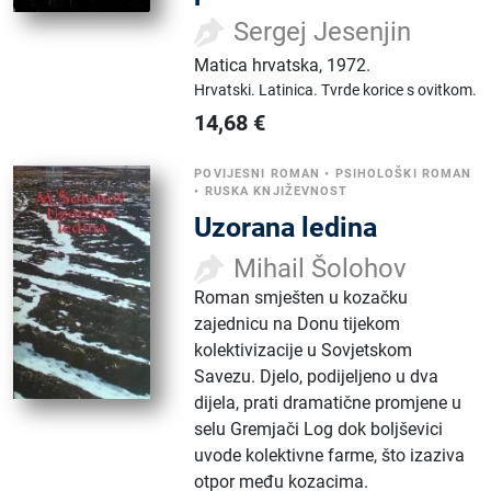
Sergej Jesenjin
Matica hrvatska
,
1972.
Hrvatski.
Latinica.
Tvrde korice s ovitkom.
14,68
€
POVIJESNI ROMAN
•
PSIHOLOŠKI ROMAN
•
RUSKA KNJIŽEVNOST
Uzorana ledina
Mihail Šolohov
Roman smješten u kozačku
zajednicu na Donu tijekom
kolektivizacije u Sovjetskom
Savezu. Djelo, podijeljeno u dva
dijela, prati dramatične promjene u
selu Gremjači Log dok boljševici
uvode kolektivne farme, što izaziva
otpor među kozacima.