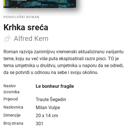
PSIHOLOŠKI ROMAN
Krhka sreća
Alfred Kern
Roman razvija zanimljivu vremenski aktualiziranu varijantu
teme, koju su već više puta eksploatirali razni pisci. TO je
tema umjetnika u društvu, umjetnika u naporu da se odredi,
da se potvrdi u odnosu na sebe i svoju okolinu.
Naslov
Le bonheur fragile
izvornika
Prijevod
Traute Šegedin
Naslovnica
Milan Vulpe
Dimenzije
20 x 14 cm
Broj strana
301