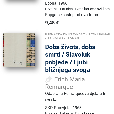
Epoha
,
1966.
Hrvatski.
Latinica.
Tvrde korice s ovitkom.
Knjiga se sastoji od dva toma
9,48
€
NJEMAČKA KNJIŽEVNOST
•
RATNI ROMAN
•
PSIHOLOŠKI ROMAN
Doba života, doba
smrti / Slavoluk
pobjede / Ljubi
bližnjega svoga
Erich Maria
Remarque
Odabrana Remarqueova djela u tri
sveska.
SKD Prosvjeta
,
1963.
Hrvatski.
Latinica.
Tvrde korice.