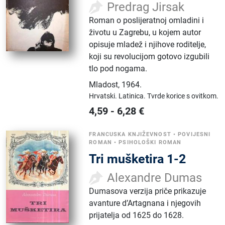
Predrag Jirsak
Roman o poslijeratnoj omladini i
životu u Zagrebu, u kojem autor
opisuje mladež i njihove roditelje,
koji su revolucijom gotovo izgubili
tlo pod nogama.
Mladost
,
1964.
Hrvatski.
Latinica.
Tvrde korice s ovitkom.
4,59
-
6,28
€
FRANCUSKA KNJIŽEVNOST
•
POVIJESNI
ROMAN
•
PSIHOLOŠKI ROMAN
Tri mušketira 1-2
Alexandre Dumas
Dumasova verzija priče prikazuje
avanture d’Artagnana i njegovih
prijatelja od 1625 do 1628.