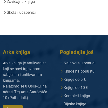
Zavičajna knjiga
Škola i udžbenici
Arka knjiga
Pogledajte još
Arka knjiga je antikvarijat
Najnovije u ponudi
koji se bavi trgovinom
Knjige na popustu
rabljenim i antikvarnim
Knjige do 5 €
knjigama.
Nalazimo se u Osijeku, na
Knjige do 10 €
adresi Trg Ante Starčevića
Kompleti knjiga
10 (Pothodnik).
Rijetke knjige