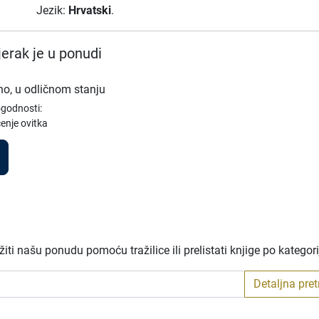
Jezik:
Hrvatski
.
erak je u ponudi
no, u odličnom stanju
ogodnosti:
enje ovitka
ti našu ponudu pomoću tražilice ili prelistati knjige po kategor
Detaljna pre