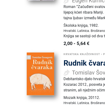
Eugen Kumič
Roman “Začuđeni svatovi
lijepoj kćeri ribara Mari
tajna ljubav između Marka
Školska knjiga
,
1982.
Hrvatski.
Latinica.
Broširano
Knjiga se sastoji od dva
2,00
-
5,64
€
HRVATSKA KNJIŽEVNOST
•
Rudnik čvar
Tomislav Šo
Debitantsko djelo hrvat
Kozarac 2012., posveta je
stranim, ali nježnim očim
Mozaik knjiga
,
20112.
Hrvatski.
Latinica.
Broširano