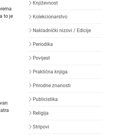
Književnost
 prema
a to je
Kolekcionarstvo
Nakladnički nizovi / Edicije
Periodika
Povijest
Praktična knjiga
Prirodne znanosti
Publicistika
Ivan
matra
Religija
Stripovi