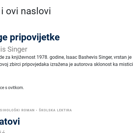
 ovi naslovi
ge pripovijetke
is Singer
e za književnost 1978. godine, Isaac Bashevis Singer, vrstan je
u ovoj zbirci pripovjedaka izražena je autorova sklonost ka mistici
ice s ovitkom.
PSIHOLOŠKI ROMAN
•
ŠKOLSKA LEKTIRA
atovi