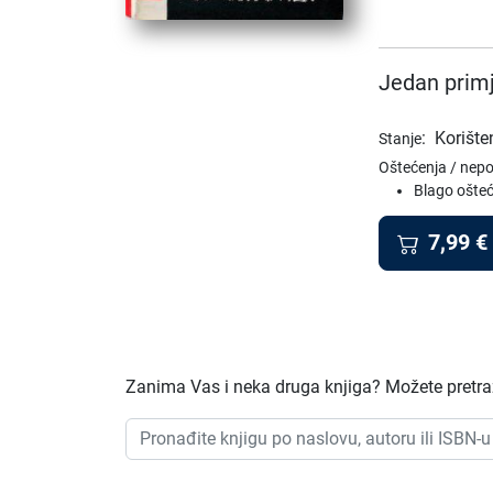
Jedan primj
:
Korište
Stanje
Oštećenja / nep
Blago ošteć
7,99
€
Zanima Vas i neka druga knjiga? Možete pretraži