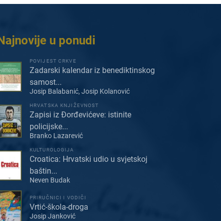
Najnovije u ponudi
POVIJEST CRKVE
Zadarski kalendar iz benediktinskog
samost...
Josip Balabanić, Josip Kolanović
HRVATSKA KNJIŽEVNOST
Zapisi iz Đorđevićeve: istinite
policijske...
Branko Lazarević
KULTUROLOGIJA
Croatica: Hrvatski udio u svjetskoj
baštin...
Neven Budak
PRIRUČNICI I VODIČI
Vrtić-škola-droga
Josip Janković