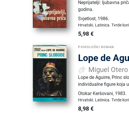
Neprijatelji: ljubavna pr
godina.
Svjetlost
,
1986.
Hrvatski.
Latinica.
Tvrde kor
5,98
€
PSIHOLOŠKI ROMAN
Lope de Agui
Miguel Otero
Lope de Aguirre, Princ sl
individualne figure koja u
Otokar Keršovani
,
1983.
Hrvatski.
Latinica.
Tvrde kor
8,98
€