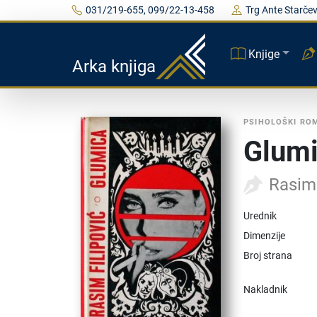
031/219-655, 099/22-13-458
Trg Ante Starčev
Knjige
Arka knjiga
PSIHOLOŠKI RO
Glum
Rasim 
Urednik
Dimenzije
Broj strana
Nakladnik