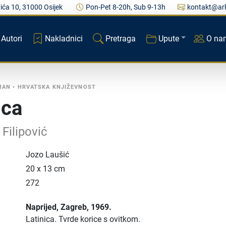
ića 10, 31000 Osijek
Pon-Pet 8-20h, Sub 9-13h
kontakt@ark
Autori
Nakladnici
Pretraga
Upute
O na
MAN
•
HRVATSKA KNJIŽEVNOST
ica
Filipović
Jozo Laušić
20 x 13 cm
272
Naprijed
, Zagreb
, 1969.
Latinica.
Tvrde korice s ovitkom.