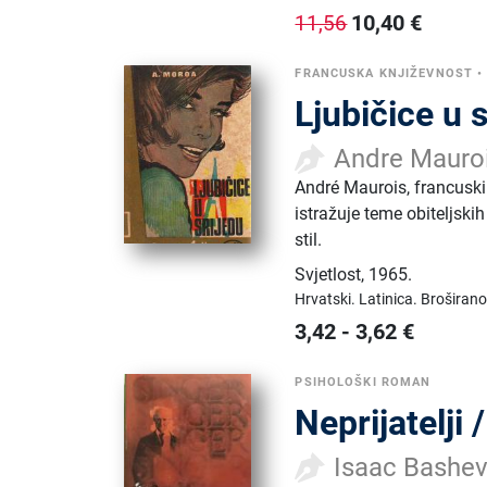
10,40
€
11,56
FRANCUSKA KNJIŽEVNOST
Ljubičice u 
Andre Mauro
André Maurois, francuski
istražuje teme obiteljskih
stil.
Svjetlost
,
1965.
Hrvatski.
Latinica.
Broširano
3,42
-
3,62
€
PSIHOLOŠKI ROMAN
Neprijatelji 
Isaac Bashev