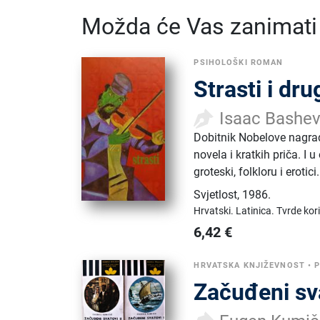
Možda će Vas zanimati i
PSIHOLOŠKI ROMAN
Strasti i dru
Isaac Bashev
Dobitnik Nobelove nagrad
novela i kratkih priča. I 
groteski, folkloru i erotici.
Svjetlost
,
1986.
Hrvatski.
Latinica.
Tvrde kor
6,42
€
HRVATSKA KNJIŽEVNOST
•
Začuđeni sv