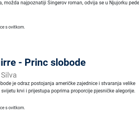
iča, možda najpoznatiji Singerov roman, odvija se u Njujorku ped
ice s ovitkom.
rre - Princ slobode
 Silva
obode je odraz postojanja američke zajednice i stvaranja velike
 svijetu krvi i prijestupa poprima proporcije pjesničke alegorije.
ice s ovitkom.