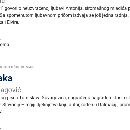
ić
” govori o neuzvraćenoj ljubavi Antonija, siromašnog mladića
ji. Sa spomenutom ljubavnom pričom izdvaja se još jedna radnja, 
 i Elvire.
.
 toma
PSIHOLOŠKI ROMAN
aka
vagović
skog pisca Tomislava Šovagovića, nagrađeno nagradom Josip i 
 Slavoniji – regiji djetinjstva koju autor, rođen u Dalmaciji, pro
a.
.