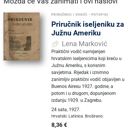
Možda će Vas zanimati i ovi naslovi
PRIRUČNICI I VODIČI
•
PUTOPISI
Priručnik iseljeniku za
Južnu Ameriku
Lena Marković
Praktični vodič namijenjen
hrvatskim iseljenicima koji kreću u
Južnu Ameriku, s korisnim
savjetima. Rijedak i iznimno
zanimljiv praktični vodič objavljen u
Buenos Airesu 1927. godine, a
potom i u drugom, dopunjenom
izdanju 1929. u Zagrebu.
24 sata
,
1927.
Hrvatski.
Latinica.
Broširano.
8,36
€