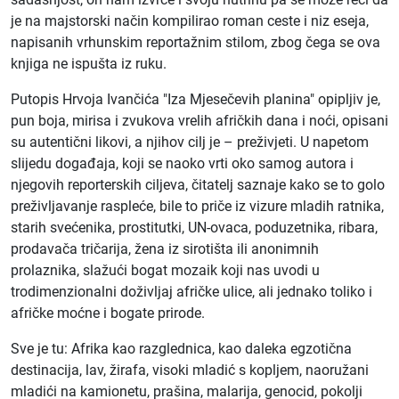
je na majstorski način kompilirao roman ceste i niz eseja,
napisanih vrhunskim reportažnim stilom, zbog čega se ova
knjiga ne ispušta iz ruku.
Putopis Hrvoja Ivančića "Iza Mjesečevih planina" opipljiv je,
pun boja, mirisa i zvukova vrelih afričkih dana i noći, opisani
su autentični likovi, a njihov cilj je – preživjeti. U napetom
slijedu događaja, koji se naoko vrti oko samog autora i
njegovih reporterskih ciljeva, čitatelj saznaje kako se to golo
preživljavanje raspleće, bile to priče iz vizure mladih ratnika,
starih svećenika, prostitutki, UN-ovaca, poduzetnika, ribara,
prodavača tričarija, žena iz sirotišta ili anonimnih
prolaznika, slažući bogat mozaik koji nas uvodi u
trodimenzionalni doživljaj afričke ulice, ali jednako toliko i
afričke moćne i bogate prirode.
Sve je tu: Afrika kao razglednica, kao daleka egzotična
destinacija, lav, žirafa, visoki mladić s kopljem, naoružani
mladići na kamionetu, prašina, malarija, genocid, pokolji