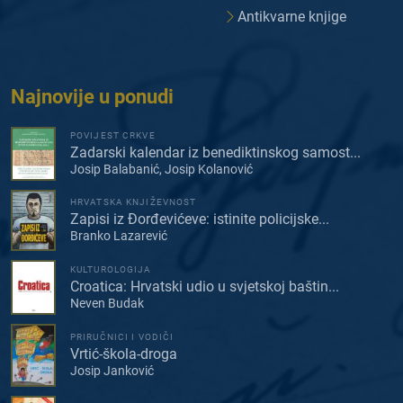
Antikvarne knjige
Najnovije u ponudi
POVIJEST CRKVE
Zadarski kalendar iz benediktinskog samost...
Josip Balabanić, Josip Kolanović
HRVATSKA KNJIŽEVNOST
Zapisi iz Đorđevićeve: istinite policijske...
Branko Lazarević
KULTUROLOGIJA
Croatica: Hrvatski udio u svjetskoj baštin...
Neven Budak
PRIRUČNICI I VODIČI
Vrtić-škola-droga
Josip Janković