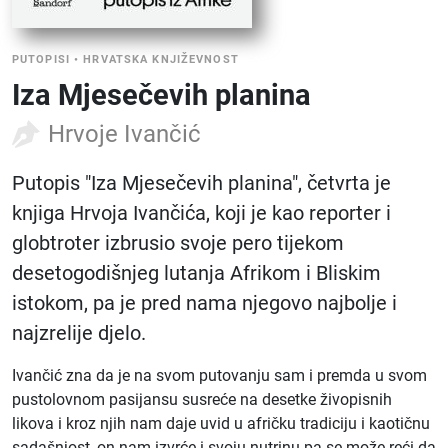
PUTOPISI
•
HRVATSKA KNJIŽEVNOST
Iza Mjesečevih planina
Hrvoje Ivančić
Putopis "Iza Mjesečevih planina", četvrta je
knjiga Hrvoja Ivančića, koji je kao reporter i
globtroter izbrusio svoje pero tijekom
desetogodišnjeg lutanja Afrikom i Bliskim
istokom, pa je pred nama njegovo najbolje i
najzrelije djelo.
Ivančić zna da je na svom putovanju sam i premda u svom
pustolovnom pasijansu susreće na desetke živopisnih
likova i kroz njih nam daje uvid u afričku tradiciju i kaotičnu
sadašnjost, on nam izvrće i svoju nutrinu pa se može reći da