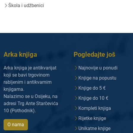
Škola i udžbenici
Arka knjiga
Pogledajte još
Arka knjiga je antikvarijat
Najnovije u ponudi
koji se bavi trgovinom
Knjige na popustu
rabljenim i antikvarnim
Knjige do 5 €
knjigama.
Nalazimo se u Osijeku, na
Knjige do 10 €
adresi Trg Ante Starčevića
Kompleti knjiga
10 (Pothodnik).
Rijetke knjige
O nama
Unikatne knjige