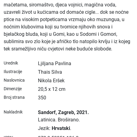
mačetama, siromaštvo, djeca vojnici, magična voda,
uzavreli život u kućicama od domaće cigle... dok se noćne
ptice na visokim potpeticama vrzmaju oko muzungua, u
noćnim klubovima koji su tvornice njihovih snova i
bjelačkog bluda, koji u Gomi, kao u Sodomi i Gomori,
sublimira svo zlo koje je afričko tlo natopilo krvlju i iz kojeg
tek sramežljivo niču cvjetovi neke buduće slobode.
Urednik
Ljiljana Pavlina
Ilustracije
Thais Silva
Naslovnica
Nikola Eršek
Dimenzije
20,5 x 12 cm
Broj strana
350
Nakladnik
Sandorf
, Zagreb
, 2021.
Latinica.
Broširano.
Jezik:
Hrvatski
.