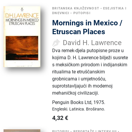
BRITANSKA KNJIŽEVNOST
•
ESEJISTIKA I
DNEVNICI
•
PUTOPISI
Mornings in Mexico /
Etruscan Places
David H. Lawrence
Dva remek-djela putopisne proze u
kojima D. H. Lawrence bilježi susrete
s meksičkom prirodom i indijanskim
ritualima te etruščanskim
grobnicama i umjetnošću,
suprotstavljajući ih modernoj
mehaničkoj civilizaciji.
Penguin Books Ltd
,
1975.
Engleski.
Latinica.
Broširano.
4,32
€
PUTOPISI
•
REPORTAŽE I INTERVJUI
•