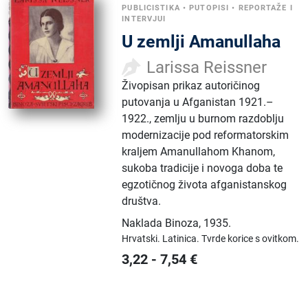
PUBLICISTIKA
•
PUTOPISI
•
REPORTAŽE I
INTERVJUI
U zemlji Amanullaha
Larissa Reissner
Živopisan prikaz autoričinog
putovanja u Afganistan 1921.–
1922., zemlju u burnom razdoblju
modernizacije pod reformatorskim
kraljem Amanullahom Khanom,
sukoba tradicije i novoga doba te
egzotičnog života afganistanskog
društva.
Naklada Binoza
,
1935.
Hrvatski.
Latinica.
Tvrde korice s ovitkom.
3,22
-
7,54
€