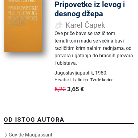
Pripovetke iz levog i
desnog džepa
Karel Čapek
Ove priče bave se različitom
tematikom mada se većina bavi
različitim kriminalnim radnjama, od
prevara i gatanja do bračnih prevara
i ubistava.
Jugoslavijapublik
,
1980.
Hrvatski.
Latinica.
Tvrde korice.
3,65
€
5,22
OD ISTOG AUTORA
Guy de Maupassant