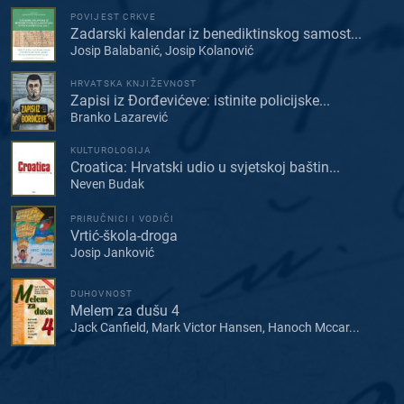
POVIJEST CRKVE
Zadarski kalendar iz benediktinskog samost...
Josip Balabanić, Josip Kolanović
HRVATSKA KNJIŽEVNOST
Zapisi iz Đorđevićeve: istinite policijske...
Branko Lazarević
KULTUROLOGIJA
Croatica: Hrvatski udio u svjetskoj baštin...
Neven Budak
PRIRUČNICI I VODIČI
Vrtić-škola-droga
Josip Janković
DUHOVNOST
Melem za dušu 4
Jack Canfield, Mark Victor Hansen, Hanoch Mccar...