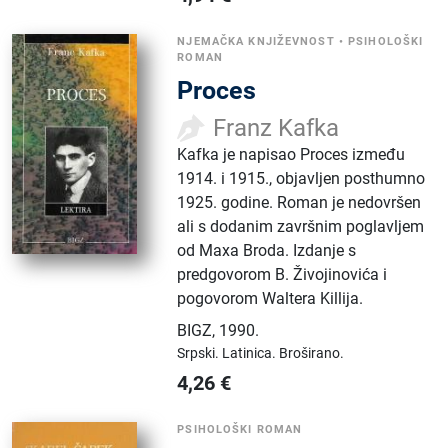
NJEMAČKA KNJIŽEVNOST
•
PSIHOLOŠKI
ROMAN
Proces
Franz Kafka
Kafka je napisao Proces između
1914. i 1915., objavljen posthumno
1925. godine. Roman je nedovršen
ali s dodanim završnim poglavljem
od Maxa Broda. Izdanje s
predgovorom B. Živojinovića i
pogovorom Waltera Killija.
BIGZ
,
1990.
Srpski.
Latinica.
Broširano.
4,26
€
PSIHOLOŠKI ROMAN