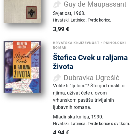
Guy de Maupassant
Svjetlost
,
1968.
Hrvatski.
Latinica.
Tvrde korice.
3,99
€
HRVATSKA KNJIŽEVNOST
•
PSIHOLOŠKI
ROMAN
Štefica Cvek u raljama
života
Dubravka Ugrešić
Volite li “ljubiće"? Što god mislili o
njima, uživat ćete u ovom
vrhunskom pastišu trivijalnih
ljubavnih romana.
Mladinska knjiga
,
1990.
Hrvatski.
Latinica.
Tvrde korice s ovitkom.
4,94
€