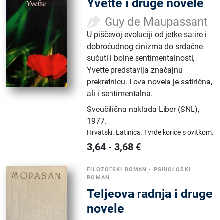
Yvette i druge novele
Guy de Maupassant
U piščevoj evoluciji od jetke satire i
dobroćudnog cinizma do srdačne
sućuti i bolne sentimentalnosti,
Yvette predstavlja značajnu
prekretnicu. I ova novela je satirična,
ali i sentimentalna.
Sveučilišna naklada Liber (SNL)
,
1977.
Hrvatski.
Latinica.
Tvrde korice s ovitkom.
3,64
-
3,68
€
FILOZOFSKI ROMAN
•
PSIHOLOŠKI
ROMAN
Teljeova radnja i druge
novele