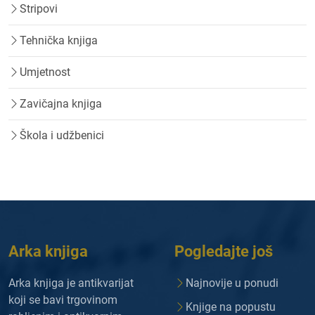
Stripovi
Tehnička knjiga
Umjetnost
Zavičajna knjiga
Škola i udžbenici
Arka knjiga
Pogledajte još
Arka knjiga je antikvarijat
Najnovije u ponudi
koji se bavi trgovinom
Knjige na popustu