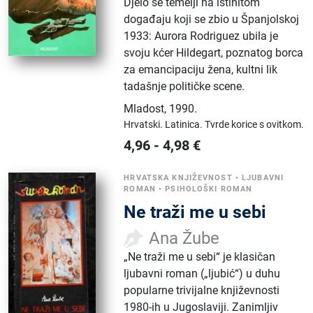
Djelo se temelji na istinitom
događaju koji se zbio u Španjolskoj
1933: Aurora Rodriguez ubila je
svoju kćer Hildegart, poznatog borca
za emancipaciju žena, kultni lik
tadašnje političke scene.
Mladost
,
1990.
Hrvatski.
Latinica.
Tvrde korice s ovitkom.
4,96
-
4,98
€
HRVATSKA KNJIŽEVNOST
•
LJUBAVNI
ROMAN
•
PSIHOLOŠKI ROMAN
Ne traži me u sebi
Ana Žube
„Ne traži me u sebi“ je klasičan
ljubavni roman („ljubić“) u duhu
popularne trivijalne književnosti
1980-ih u Jugoslaviji. Zanimljiv