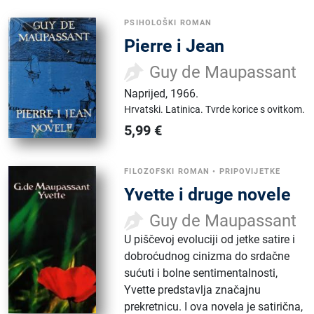
PSIHOLOŠKI ROMAN
Pierre i Jean
Guy de Maupassant
Naprijed
,
1966.
Hrvatski.
Latinica.
Tvrde korice s ovitkom.
5,99
€
FILOZOFSKI ROMAN
•
PRIPOVIJETKE
Yvette i druge novele
Guy de Maupassant
U piščevoj evoluciji od jetke satire i
dobroćudnog cinizma do srdačne
sućuti i bolne sentimentalnosti,
Yvette predstavlja značajnu
prekretnicu. I ova novela je satirična,