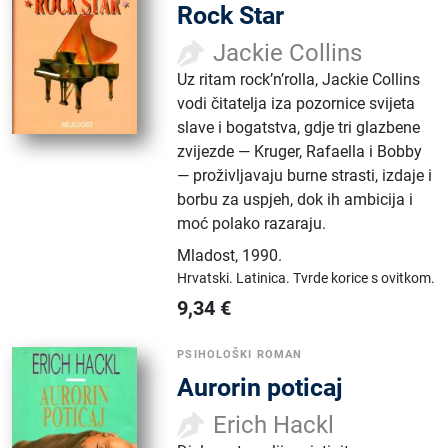
Rock Star
Jackie Collins
Uz ritam rock’n’rolla, Jackie Collins
vodi čitatelja iza pozornice svijeta
slave i bogatstva, gdje tri glazbene
zvijezde — Kruger, Rafaella i Bobby
— proživljavaju burne strasti, izdaje i
borbu za uspjeh, dok ih ambicija i
moć polako razaraju.
Mladost
,
1990.
Hrvatski.
Latinica.
Tvrde korice s ovitkom.
9,34
€
PSIHOLOŠKI ROMAN
Aurorin poticaj
Erich Hackl