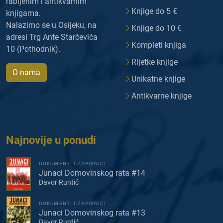
rabljenim i antikvarnim
Knjige do 5 €
knjigama.
Nalazimo se u Osijeku, na
Knjige do 10 €
adresi Trg Ante Starčevića
Kompleti knjiga
10 (Pothodnik).
Rijetke knjige
O nama
Unikatne knjige
Antikvarne knjige
Najnovije u ponudi
DOKUMENTI I ZAPISNICI
Junaci Domovinskog rata #14
Davor Runtić
DOKUMENTI I ZAPISNICI
Junaci Domovinskog rata #13
Davor Runtić