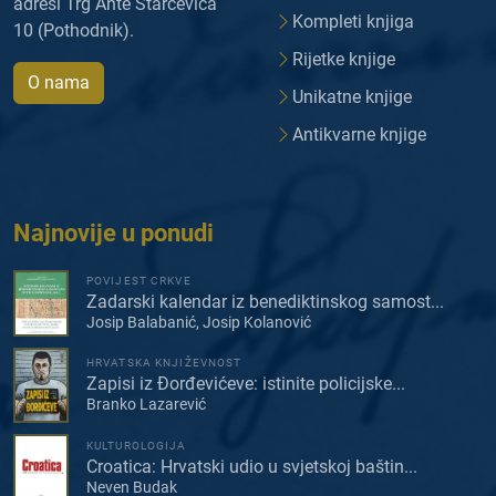
adresi Trg Ante Starčevića
Kompleti knjiga
10 (Pothodnik).
Rijetke knjige
O nama
Unikatne knjige
Antikvarne knjige
Najnovije u ponudi
POVIJEST CRKVE
Zadarski kalendar iz benediktinskog samost...
Josip Balabanić, Josip Kolanović
HRVATSKA KNJIŽEVNOST
Zapisi iz Đorđevićeve: istinite policijske...
Branko Lazarević
KULTUROLOGIJA
Croatica: Hrvatski udio u svjetskoj baštin...
Neven Budak