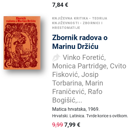
7,84
€
KNJIŽEVNA KRITIKA
•
TEORIJA
KNJIŽEVNOSTI
•
ZBORNICI I
HRESTOMATIJE
Zbornik radova o
Marinu Držiću
Vinko Foretić,
Monica Partridge, Cvito
Fisković, Josip
Torbarina, Marin
Franičević, Rafo
Bogišić,...
Matica hrvatska
,
1969.
Hrvatski.
Latinica.
Tvrde korice s ovitkom.
7,99
€
9,99