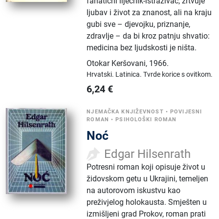
fanatični liječnik-istraživač, žrtvuje
ljubav i život za znanost, ali na kraju
gubi sve – djevojku, priznanje,
zdravlje – da bi kroz patnju shvatio:
medicina bez ljudskosti je ništa.
Otokar Keršovani
,
1966.
Hrvatski.
Latinica.
Tvrde korice s ovitkom.
6,24
€
NJEMAČKA KNJIŽEVNOST
•
POVIJESNI
ROMAN
•
PSIHOLOŠKI ROMAN
Noć
Edgar Hilsenrath
Potresni roman koji opisuje život u
židovskom getu u Ukrajini, temeljen
na autorovom iskustvu kao
preživjelog holokausta. Smješten u
izmišljeni grad Prokov, roman prati