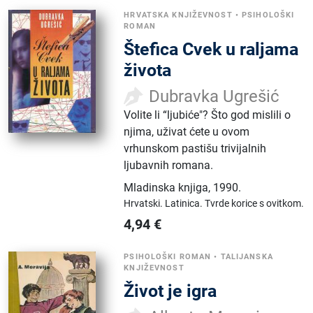
HRVATSKA KNJIŽEVNOST
•
PSIHOLOŠKI
ROMAN
Štefica Cvek u raljama
života
Dubravka Ugrešić
Volite li “ljubiće"? Što god mislili o
njima, uživat ćete u ovom
vrhunskom pastišu trivijalnih
ljubavnih romana.
Mladinska knjiga
,
1990.
Hrvatski.
Latinica.
Tvrde korice s ovitkom.
4,94
€
PSIHOLOŠKI ROMAN
•
TALIJANSKA
KNJIŽEVNOST
Život je igra