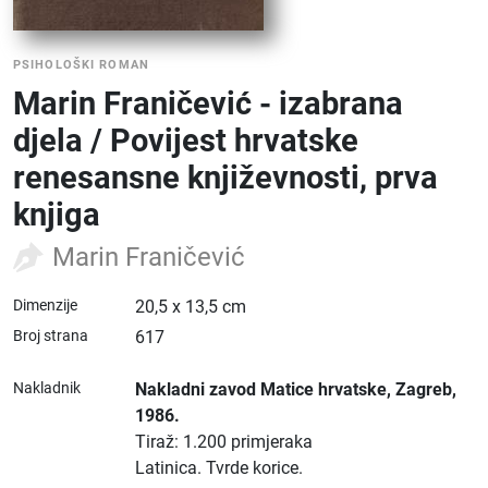
PSIHOLOŠKI ROMAN
Marin Franičević - izabrana
djela / Povijest hrvatske
renesansne književnosti, prva
knjiga
Marin Franičević
Dimenzije
20,5 x 13,5 cm
Broj strana
617
Nakladnik
Nakladni zavod Matice hrvatske
, Zagreb
,
1986.
Tiraž: 1.200 primjeraka
Latinica.
Tvrde korice.