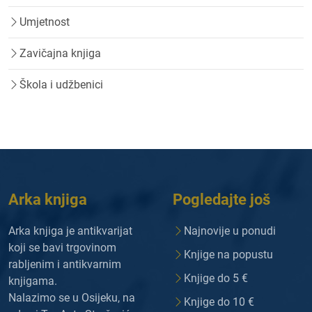
Umjetnost
Zavičajna knjiga
Škola i udžbenici
Arka knjiga
Pogledajte još
Arka knjiga je antikvarijat
Najnovije u ponudi
koji se bavi trgovinom
Knjige na popustu
rabljenim i antikvarnim
Knjige do 5 €
knjigama.
Nalazimo se u Osijeku, na
Knjige do 10 €