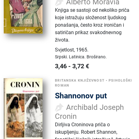
Alberto Moravia
Knjiga se sastoji od nekoliko priča
koje istražuju složenost ljudskog
ponašanja, često kroz ironičan i
satiričan prikaz svakodnevnog
života.
Svjetlost
,
1965.
Srpski.
Latinica.
Broširano.
3,46
-
3,72
€
BRITANSKA KNJIŽEVNOST
•
PSIHOLOŠKI
ROMAN
Shannonov put
Archibald Joseph
Cronin
Dirljiva Croninova priča o
iskupljenju. Robert Shannon,