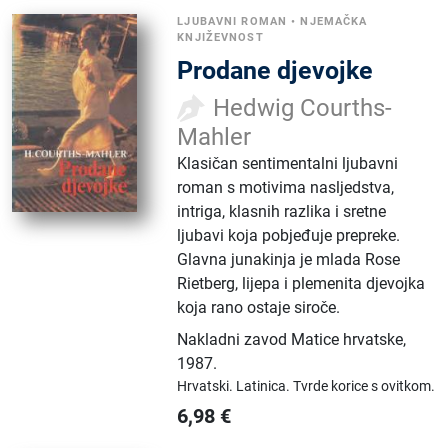
LJUBAVNI ROMAN
•
NJEMAČKA
KNJIŽEVNOST
Prodane djevojke
Hedwig Courths-
Mahler
Klasičan sentimentalni ljubavni
roman s motivima nasljedstva,
intriga, klasnih razlika i sretne
ljubavi koja pobjeđuje prepreke.
Glavna junakinja je mlada Rose
Rietberg, lijepa i plemenita djevojka
koja rano ostaje siroče.
Nakladni zavod Matice hrvatske
,
1987.
Hrvatski.
Latinica.
Tvrde korice s ovitkom.
6,98
€