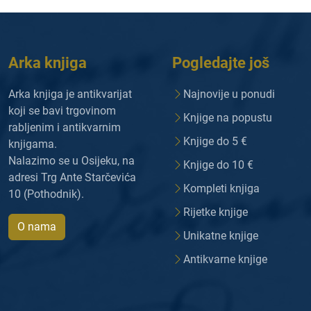
Arka knjiga
Pogledajte još
Arka knjiga je antikvarijat
Najnovije u ponudi
koji se bavi trgovinom
Knjige na popustu
rabljenim i antikvarnim
Knjige do 5 €
knjigama.
Nalazimo se u Osijeku, na
Knjige do 10 €
adresi Trg Ante Starčevića
Kompleti knjiga
10 (Pothodnik).
Rijetke knjige
O nama
Unikatne knjige
Antikvarne knjige