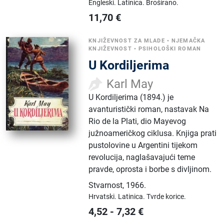
Engleski.
Latinica.
Broširano.
11,70
€
KNJIŽEVNOST ZA MLADE
•
NJEMAČKA
KNJIŽEVNOST
•
PSIHOLOŠKI ROMAN
U Kordiljerima
Karl May
U Kordiljerima (1894.) je
avanturistički roman, nastavak Na
Rio de la Plati, dio Mayevog
južnoameričkog ciklusa. Knjiga prati
pustolovine u Argentini tijekom
revolucija, naglašavajući teme
pravde, oprosta i borbe s divljinom.
Stvarnost
,
1966.
Hrvatski.
Latinica.
Tvrde korice.
4,52
-
7,32
€