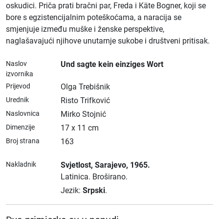
oskudici. Priča prati bračni par, Freda i Käte Bogner, koji se
bore s egzistencijalnim poteškoćama, a naracija se
smjenjuje između muške i ženske perspektive,
naglašavajući njihove unutarnje sukobe i društveni pritisak.
Naslov
Und sagte kein einziges Wort
izvornika
Prijevod
Olga Trebišnik
Urednik
Risto Trifković
Naslovnica
Mirko Stojnić
Dimenzije
17 x 11 cm
Broj strana
163
Nakladnik
Svjetlost
, Sarajevo
, 1965.
Latinica.
Broširano.
Jezik:
Srpski
.