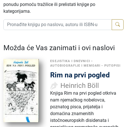
ponudu pomoću tražilice ili prelistati knjige po
kategorijama.
Možda će Vas zanimati i ovi naslovi
ESEJISTIKA I DNEVNICI
•
AUTOBIOGRAFIJE I MEMOARI
•
PUTOPISI
Rim na prvi pogled
Heinrich Böll
Knjiga Rim na prvi pogled otkriva
nam njemačkog nobelovca,
poznatog pisca, prijatelja i
domaćina znamenitih
istočnoeuropskih disidenata i