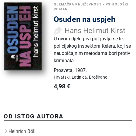
NJEMAČKA KNJIŽEVNOST
•
PSIHOLOŠKI
ROMAN
Osuđen na uspjeh
Hans Hellmut Kirst
U ovom djelu prvi put javlja se lik
policijskog inspektora Kelera, koji se
neuobičajnim metodama bori protiv
kriminala.
Prosveta
,
1987.
Hrvatski.
Latinica.
Broširano.
4,98
€
OD ISTOG AUTORA
Heinrich Böll