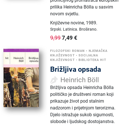
pronicljivog promatrača europskih
prilika Heinricha Bölla u sasvim
novom svjetlu.
Književne novine
,
1989.
Srpski.
Latinica.
Broširano.
7,49
€
9,99
FILOZOFSKI ROMAN
•
NJEMAČKA
KNJIŽEVNOST
•
SOCIJALNA
KNJIŽEVNOST
•
BIBLIOTEKA HIT
Brižljiva opsada
Heinrich Böll
Brižljiva opsada Heinricha Bölla
političko je društveni roman koji
prikazuje život pod stalnim
nadzorom i prijetnjom terorizma.
Djelo istražuje sukob sigurnosti,
slobode i ljudskog dostojanstva.