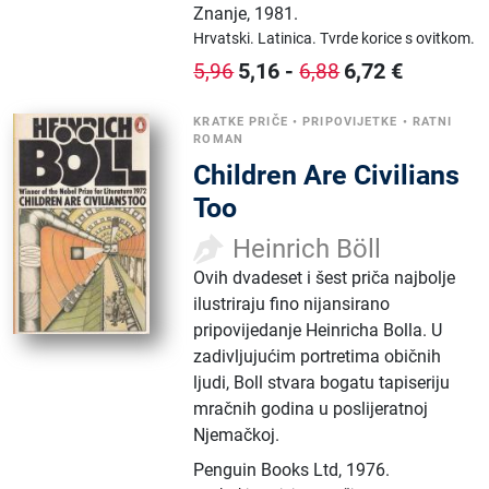
Znanje
,
1981.
Hrvatski.
Latinica.
Tvrde korice s ovitkom.
5,16
-
6,72
€
5,96
6,88
KRATKE PRIČE
•
PRIPOVIJETKE
•
RATNI
ROMAN
Children Are Civilians
Too
Heinrich Böll
Ovih dvadeset i šest priča najbolje
ilustriraju fino nijansirano
pripovijedanje Heinricha Bolla. U
zadivljujućim portretima običnih
ljudi, Boll stvara bogatu tapiseriju
mračnih godina u poslijeratnoj
Njemačkoj.
Penguin Books Ltd
,
1976.