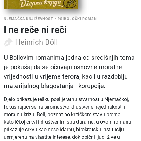
NJEMAČKA KNJIŽEVNOST
•
PSIHOLOŠKI ROMAN
I ne reče ni reči
Heinrich Böll
U Bollovim romanima jedna od središnjih tema
je pokušaj da se očuvaju osnovne moralne
vrijednosti u vrijeme terora, kao i u razdoblju
materijalnog blagostanja i korupcije.
Djelo prikazuje tešku poslijeratnu stvarnost u Njemačkoj,
fokusirajući se na siromaštvo, društvene nejednakosti i
moralnu krizu. Böll, poznat po kritičkom stavu prema
katoličkoj crkvi i društvenim strukturama, u ovom romanu
prikazuje crkvu kao nesolidarnu, birokratsku instituciju
usmjerenu na vlastite interese, dok obični ljudi žive u